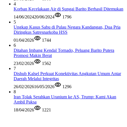
4
Korban Kecelakaan Air di Sungai Barito Berhasil Ditemukan
14/06/2024
20/06/2024
1796
5
Ungkap Kasus Sabu di Pulau Negara Kandangan, Dua Pria
Diringkus Satresnarkoba HSS
01/04/2026
1744
6
Ditahan Imbang Kendal Tornado, Peluang Barito Putera
Promosi Makin Berat
23/02/2026
1562
7
Dishub Kalsel Perkuat Konektivitas Angkutan Umum Antar
Daerah Melalui Integritas
26/02/2026
16/05/2026
1296
8
Iran Tolak Serahkan Uranium ke AS, Trump: Kami Akan
Ambil Paksa
18/04/2026
1221