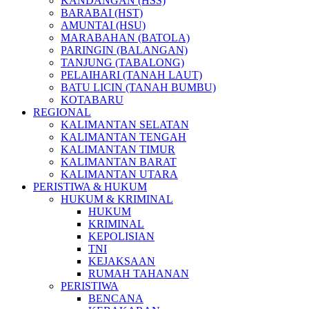
KANDANGAN (HSS)
BARABAI (HST)
AMUNTAI (HSU)
MARABAHAN (BATOLA)
PARINGIN (BALANGAN)
TANJUNG (TABALONG)
PELAIHARI (TANAH LAUT)
BATU LICIN (TANAH BUMBU)
KOTABARU
REGIONAL
KALIMANTAN SELATAN
KALIMANTAN TENGAH
KALIMANTAN TIMUR
KALIMANTAN BARAT
KALIMANTAN UTARA
PERISTIWA & HUKUM
HUKUM & KRIMINAL
HUKUM
KRIMINAL
KEPOLISIAN
TNI
KEJAKSAAN
RUMAH TAHANAN
PERISTIWA
BENCANA