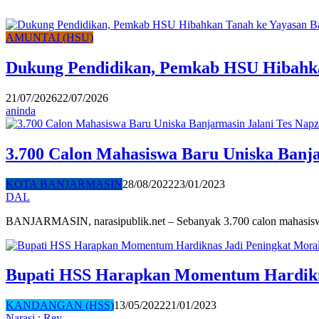
AMUNTAI (HSU)
Dukung Pendidikan, Pemkab HSU Hibahka
21/07/2026
22/07/2026
aninda
3.700 Calon Mahasiswa Baru Uniska Banj
KOTA BANJARMASIN
28/08/2022
23/01/2023
DAL
BANJARMASIN, narasipublik.net – Sebanyak 3.700 calon mahasi
Bupati HSS Harapkan Momentum Hardikna
KANDANGAN (HSS)
13/05/2022
21/01/2023
Narasi : Rey