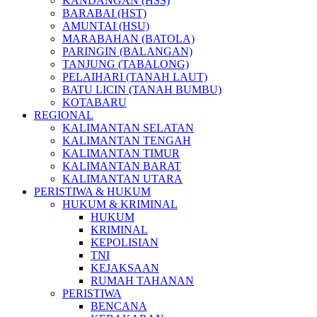
KANDANGAN (HSS)
BARABAI (HST)
AMUNTAI (HSU)
MARABAHAN (BATOLA)
PARINGIN (BALANGAN)
TANJUNG (TABALONG)
PELAIHARI (TANAH LAUT)
BATU LICIN (TANAH BUMBU)
KOTABARU
REGIONAL
KALIMANTAN SELATAN
KALIMANTAN TENGAH
KALIMANTAN TIMUR
KALIMANTAN BARAT
KALIMANTAN UTARA
PERISTIWA & HUKUM
HUKUM & KRIMINAL
HUKUM
KRIMINAL
KEPOLISIAN
TNI
KEJAKSAAN
RUMAH TAHANAN
PERISTIWA
BENCANA