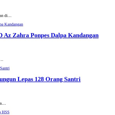
ran di…
D Az Zahra Ponpes Dalpa Kandangan
a…
ungun Lepas 128 Orang Santri
kan…