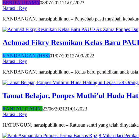
BERITA UTAMA
08/07/2021
21/01/2023
Narasi : Rey
KANDANGAN, narasipublik.net – Penyebab pasti musibah kebaka
Achmad Fikry Resmikan Kelas Baru PAU
KANDANGAN (HSS)
01/07/2021
27/09/2022
Narasi : Rey
KANDANGAN, narasipublik.net – Kelas baru pendidikan anak usi
Tamat Belajar, Ponpes Muthi’ul Huda Hat
RANTAU (TAPIN)
23/06/2021
21/01/2023
Narasi : Rey
HATUNGUN, narasipublik.net – Ratusan santri yang telah dinyata