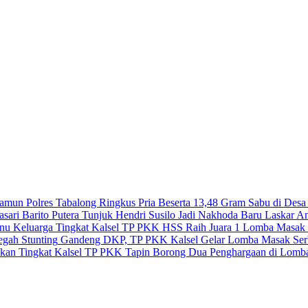
Polres Tabalong Ringkus Pria Beserta 13,48 Gram Sabu di Des
Barito Putera Tunjuk Hendri Susilo Jadi Nakhoda Baru Laskar An
TP PKK HSS Raih Juara 1 Lomba Masak Se
Gandeng DKP, TP PKK Kalsel Gelar Lomba Masak Serb
TP PKK Tapin Borong Dua Penghargaan di Lomba 