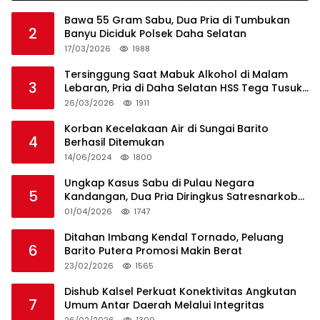
Bawa 55 Gram Sabu, Dua Pria di Tumbukan
2
Banyu Diciduk Polsek Daha Selatan
17/03/2026
1988
Tersinggung Saat Mabuk Alkohol di Malam
3
Lebaran, Pria di Daha Selatan HSS Tega Tusuk
Teman Sendiri
26/03/2026
1911
Korban Kecelakaan Air di Sungai Barito
4
Berhasil Ditemukan
14/06/2024
1800
Ungkap Kasus Sabu di Pulau Negara
5
Kandangan, Dua Pria Diringkus Satresnarkoba
HSS
01/04/2026
1747
Ditahan Imbang Kendal Tornado, Peluang
6
Barito Putera Promosi Makin Berat
23/02/2026
1565
Dishub Kalsel Perkuat Konektivitas Angkutan
7
Umum Antar Daerah Melalui Integritas
26/02/2026
1300