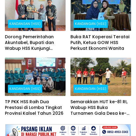
KANDANGAN (HSS)
KANDANGAN (HSS)
Dorong Pemerintahan
Buka RAT Koperasi Teratai
Akuntabel, Bupati dan
Putih, Ketua GOW HSS
Wabup HSS Kunjungi
Perkuat Ekonomi Wanita
Direktorat EKPKD
KANDANGAN (HSS)
KANDANGAN (HSS)
TP PKK HSS Raih Dua
Semarakkan HUT ke-81 RI,
Prestasi di Lomba Tingkat
Wabup HSS Buka
Provinsi Kalsel Tahun 2026
Turnamen Gala Desa ke-
XII se-Bamban