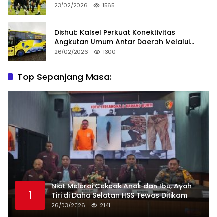
23/02/2026
1565
Dishub Kalsel Perkuat Konektivitas
Angkutan Umum Antar Daerah Melalui
Integritas
26/02/2026
1300
Top Sepanjang Masa:
Niat Melerai Cekcok Anak dan Ibu, Ayah
1
Tiri di Daha Selatan HSS Tewas Ditikam
26/03/2026
2141