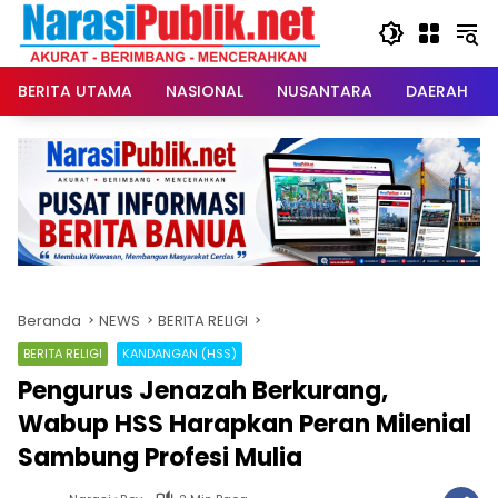
Langsung
ke
konten
BERITA UTAMA
NASIONAL
NUSANTARA
DAERAH
Beranda
NEWS
BERITA RELIGI
BERITA RELIGI
KANDANGAN (HSS)
Pengurus Jenazah Berkurang,
Wabup HSS Harapkan Peran Milenial
Sambung Profesi Mulia