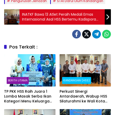
Pengurusan Jenazah
STAI Darul Ulum Kandangan
INATKF Bawa 13 Atlet Peraih Medali Emas
Internasional Asal HSS Bertemu Kadispora
Kalsel
Pos Terkait :
BERITA UTAMA
KANDANGAN (HSS)
TP PKK HSS Raih Juara 1
Perkuat Sinergi
Lomba Masak Serba Ikan
Antardaerah, Wabup HSS
Kategori Menu Keluarga
Silaturahmi ke Wali Kota
Tingkat Kalsel
Jakarta Utara