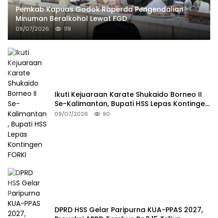
Pemkab Kapuas Godok Raperda Pengendalian
Minuman Beralkohol Lewat FGD
09/07/2026
119
Ikuti Kejuaraan Karate Shukaido Borneo II
Se-Kalimantan, Bupati HSS Lepas Kontingen
FORKI
09/07/2026
90
DPRD HSS Gelar Paripurna KUA-PPAS 2027,