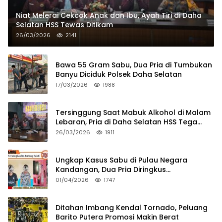
Niat Melerai Cekcok Anak dan Ibu, Ayah Tiri di Daha
Selatan HSS Tewas Ditikam
26/03/2026
2141
Bawa 55 Gram Sabu, Dua Pria di Tumbukan
Banyu Diciduk Polsek Daha Selatan
17/03/2026
1988
Tersinggung Saat Mabuk Alkohol di Malam
Lebaran, Pria di Daha Selatan HSS Tega
Tusuk Teman Sendiri
26/03/2026
1911
Ungkap Kasus Sabu di Pulau Negara
Kandangan, Dua Pria Diringkus
Satresnarkoba HSS
01/04/2026
1747
Ditahan Imbang Kendal Tornado, Peluang
Barito Putera Promosi Makin Berat