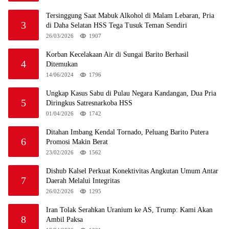
Tersinggung Saat Mabuk Alkohol di Malam Lebaran, Pria
3
di Daha Selatan HSS Tega Tusuk Teman Sendiri
26/03/2026
1907
Korban Kecelakaan Air di Sungai Barito Berhasil
4
Ditemukan
14/06/2024
1796
Ungkap Kasus Sabu di Pulau Negara Kandangan, Dua Pria
5
Diringkus Satresnarkoba HSS
01/04/2026
1742
Ditahan Imbang Kendal Tornado, Peluang Barito Putera
6
Promosi Makin Berat
23/02/2026
1562
Dishub Kalsel Perkuat Konektivitas Angkutan Umum Antar
7
Daerah Melalui Integritas
26/02/2026
1295
Iran Tolak Serahkan Uranium ke AS, Trump: Kami Akan
8
Ambil Paksa