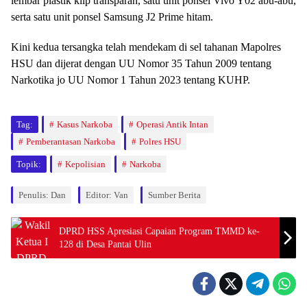
lembar plastik klip transparan, satu unit ponsel Vivo Y02 abu-abu,
serta satu unit ponsel Samsung J2 Prime hitam.
Kini kedua tersangka telah mendekam di sel tahanan Mapolres
HSU dan dijerat dengan UU Nomor 35 Tahun 2009 tentang
Narkotika jo UU Nomor 1 Tahun 2023 tentang KUHP.
Tag:
Kasus Narkoba
Operasi Antik Intan
Pemberantasan Narkoba
Polres HSU
Topik:
Kepolisian
Narkoba
Penulis: Dan
Editor: Van
Sumber Berita
DPRD HSS Apresiasi Capaian Program TMMD ke-
128 di Desa Pantai Ulin