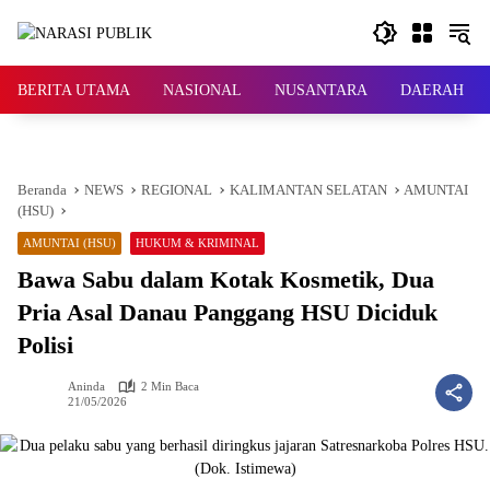
Langsung
ke
konten
BERITA UTAMA
NASIONAL
NUSANTARA
DAERAH
Beranda
NEWS
REGIONAL
KALIMANTAN SELATAN
AMUNTAI
(HSU)
AMUNTAI (HSU)
HUKUM & KRIMINAL
Bawa Sabu dalam Kotak Kosmetik, Dua
Pria Asal Danau Panggang HSU Diciduk
Polisi
Aninda
2 Min Baca
21/05/2026