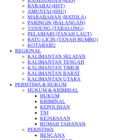
KANDANGAN (HSS)
BARABAI (HST)
AMUNTAI (HSU)
MARABAHAN (BATOLA)
PARINGIN (BALANGAN)
TANJUNG (TABALONG)
PELAIHARI (TANAH LAUT)
BATU LICIN (TANAH BUMBU)
KOTABARU
REGIONAL
KALIMANTAN SELATAN
KALIMANTAN TENGAH
KALIMANTAN TIMUR
KALIMANTAN BARAT
KALIMANTAN UTARA
PERISTIWA & HUKUM
HUKUM & KRIMINAL
HUKUM
KRIMINAL
KEPOLISIAN
TNI
KEJAKSAAN
RUMAH TAHANAN
PERISTIWA
BENCANA