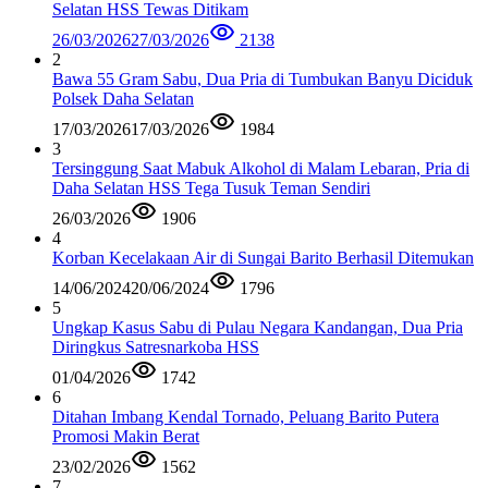
Selatan HSS Tewas Ditikam
26/03/2026
27/03/2026
2138
2
Bawa 55 Gram Sabu, Dua Pria di Tumbukan Banyu Diciduk
Polsek Daha Selatan
17/03/2026
17/03/2026
1984
3
Tersinggung Saat Mabuk Alkohol di Malam Lebaran, Pria di
Daha Selatan HSS Tega Tusuk Teman Sendiri
26/03/2026
1906
4
Korban Kecelakaan Air di Sungai Barito Berhasil Ditemukan
14/06/2024
20/06/2024
1796
5
Ungkap Kasus Sabu di Pulau Negara Kandangan, Dua Pria
Diringkus Satresnarkoba HSS
01/04/2026
1742
6
Ditahan Imbang Kendal Tornado, Peluang Barito Putera
Promosi Makin Berat
23/02/2026
1562
7