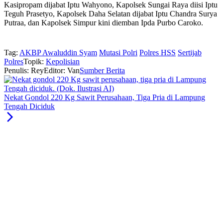
Kasipropam dijabat Iptu Wahyono, Kapolsek Sungai Raya diisi Iptu
Teguh Prasetyo, Kapolsek Daha Selatan dijabat Iptu Chandra Surya
Putraa, dan Kapolsek Simpur kini diemban Ipda Purbo Caroko.
Tag:
AKBP Awaluddin Syam
Mutasi Polri
Polres HSS
Sertijab
Polres
Topik:
Kepolisian
Penulis: Rey
Editor: Van
Sumber Berita
Nekat Gondol 220 Kg Sawit Perusahaan, Tiga Pria di Lampung
Tengah Diciduk