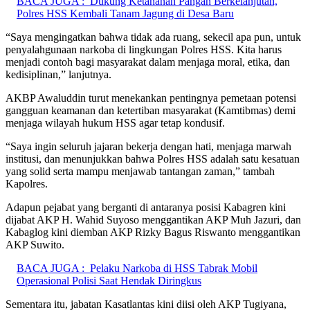
BACA JUGA :
Dukung Ketahanan Pangan Berkelanjutan,
Polres HSS Kembali Tanam Jagung di Desa Baru
“Saya mengingatkan bahwa tidak ada ruang, sekecil apa pun, untuk
penyalahgunaan narkoba di lingkungan Polres HSS. Kita harus
menjadi contoh bagi masyarakat dalam menjaga moral, etika, dan
kedisiplinan,” lanjutnya.
AKBP Awaluddin turut menekankan pentingnya pemetaan potensi
gangguan keamanan dan ketertiban masyarakat (Kamtibmas) demi
menjaga wilayah hukum HSS agar tetap kondusif.
“Saya ingin seluruh jajaran bekerja dengan hati, menjaga marwah
institusi, dan menunjukkan bahwa Polres HSS adalah satu kesatuan
yang solid serta mampu menjawab tantangan zaman,” tambah
Kapolres.
Adapun pejabat yang berganti di antaranya posisi Kabagren kini
dijabat AKP H. Wahid Suyoso menggantikan AKP Muh Jazuri, dan
Kabaglog kini diemban AKP Rizky Bagus Riswanto menggantikan
AKP Suwito.
BACA JUGA :
Pelaku Narkoba di HSS Tabrak Mobil
Operasional Polisi Saat Hendak Diringkus
Sementara itu, jabatan Kasatlantas kini diisi oleh AKP Tugiyana,