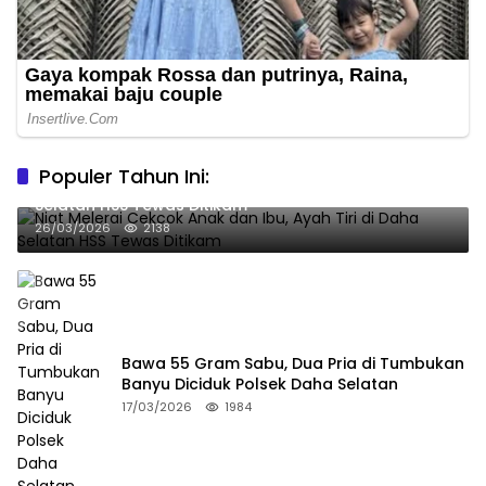
Populer Tahun Ini:
Niat Melerai Cekcok Anak dan Ibu, Ayah Tiri di Daha
Selatan HSS Tewas Ditikam
26/03/2026
2138
Bawa 55 Gram Sabu, Dua Pria di Tumbukan
Banyu Diciduk Polsek Daha Selatan
17/03/2026
1984