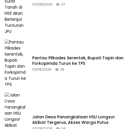
Berlanjut Tuntutan JPU
03/08/2026
27
Pantau Pilkades Serentak, Bupati Tapin dan
Forkopimda Turun ke TPS
01/08/2026
25
Jalan Desa Panangkalaan HSU Longsor
Akibat Tergerus, Akses Warga Putus
03/08/2026
24