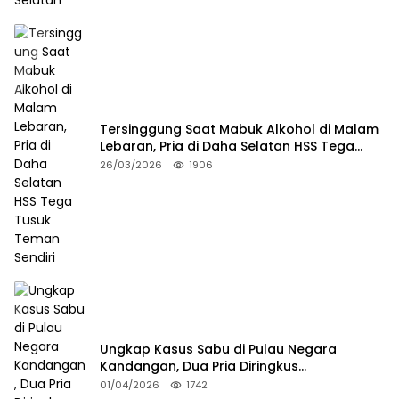
Tersinggung Saat Mabuk Alkohol di Malam
Lebaran, Pria di Daha Selatan HSS Tega
Tusuk Teman Sendiri
26/03/2026
1906
Ungkap Kasus Sabu di Pulau Negara
Kandangan, Dua Pria Diringkus
Satresnarkoba HSS
01/04/2026
1742