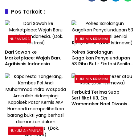
Pos Terkait :
NUSANTARA
HUKUM & KRIMINAL
Dari Sawah ke
Polres Sarolangun
Marketplace: Wajah Baru
Gagalkan Penyelundupan
Agribisnis Indonesia
53 Ribu Butir Ekstasi Senilai
Rp18,5 Miliar
HUKUM & KRIMINAL
Terbukti Terima Suap
Sertifikat K3, Eks
Wamenaker Noel Divonis
4,5 Tahun Penjara
HUKUM & KRIMINAL