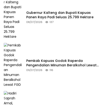
Gubernur Kalteng dan Bupati Kapuas
Panen Raya Padi Seluas 25.799 Hektare
08/07/2026
137
Pemkab Kapuas Godok Raperda
Pengendalian Minuman Beralkohol Lewat
FGD
09/07/2026
116