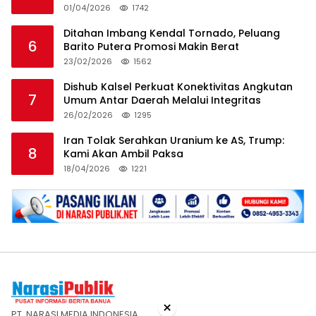
HSS
01/04/2026
1742
Ditahan Imbang Kendal Tornado, Peluang
6
Barito Putera Promosi Makin Berat
23/02/2026
1562
Dishub Kalsel Perkuat Konektivitas Angkutan
7
Umum Antar Daerah Melalui Integritas
26/02/2026
1295
Iran Tolak Serahkan Uranium ke AS, Trump:
8
Kami Akan Ambil Paksa
18/04/2026
1221
×
PT. NARASI MEDIA INDONESIA