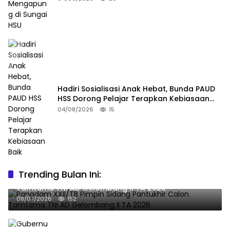
Hadiri Sosialisasi Anak Hebat, Bunda PAUD
HSS Dorong Pelajar Terapkan Kebiasaan
Baik
04/08/2026
15
Trending Bulan Ini:
Pangdam XXII/TB Pimpin Sidang Pantukhir Calon
Tamtama TNI AD Gelombang II TA 2026
08/07/2026
152