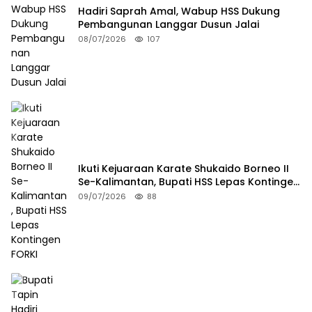
Hadiri Saprah Amal, Wabup HSS Dukung
Pembangunan Langgar Dusun Jalai
08/07/2026
107
Ikuti Kejuaraan Karate Shukaido Borneo II
Se-Kalimantan, Bupati HSS Lepas Kontingen
FORKI
09/07/2026
88