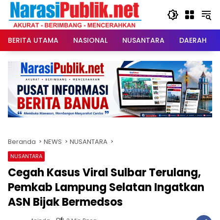
Langsung
ke
konten
BERITA UTAMA
NASIONAL
NUSANTARA
DAERAH
Beranda
NEWS
NUSANTARA
NUSANTARA
Cegah Kasus Viral Sulbar Terulang,
Pemkab Lampung Selatan Ingatkan
ASN Bijak Bermedsos