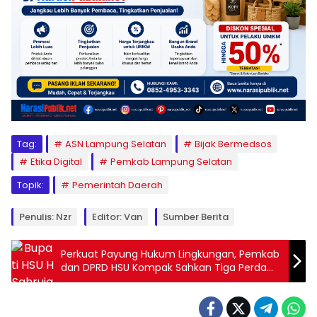
Tag:
ASN Lampung Selatan
Bijak Bermedsos
Etika Digital
Pemkab Lampung Selatan
Topik:
Pemerintah Daerah
Penulis: Nzr
Editor: Van
Sumber Berita
Perkuat Payung Hukum Lingkungan, Pemkab
dan DPRD HSU Kompak Sahkan Tiga Perda
Baru