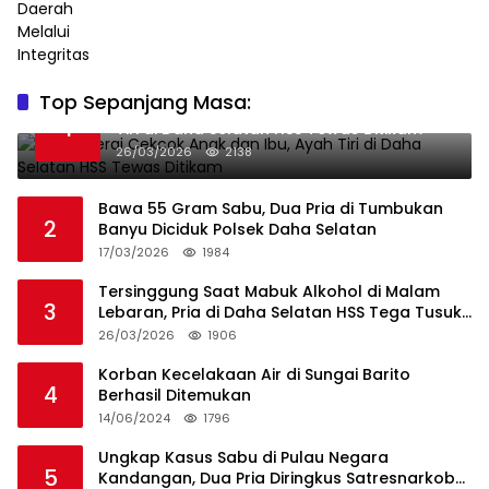
Top Sepanjang Masa:
Niat Melerai Cekcok Anak dan Ibu, Ayah
1
Tiri di Daha Selatan HSS Tewas Ditikam
26/03/2026
2138
Bawa 55 Gram Sabu, Dua Pria di Tumbukan
2
Banyu Diciduk Polsek Daha Selatan
17/03/2026
1984
Tersinggung Saat Mabuk Alkohol di Malam
3
Lebaran, Pria di Daha Selatan HSS Tega Tusuk
Teman Sendiri
26/03/2026
1906
Korban Kecelakaan Air di Sungai Barito
4
Berhasil Ditemukan
14/06/2024
1796
Ungkap Kasus Sabu di Pulau Negara
5
Kandangan, Dua Pria Diringkus Satresnarkoba