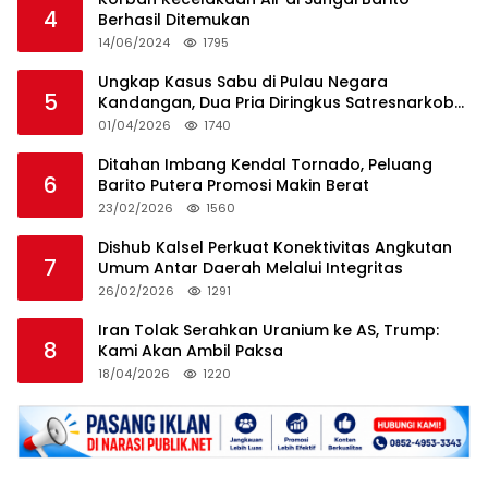
4
Berhasil Ditemukan
14/06/2024
1795
Ungkap Kasus Sabu di Pulau Negara
5
Kandangan, Dua Pria Diringkus Satresnarkoba
HSS
01/04/2026
1740
Ditahan Imbang Kendal Tornado, Peluang
6
Barito Putera Promosi Makin Berat
23/02/2026
1560
Dishub Kalsel Perkuat Konektivitas Angkutan
7
Umum Antar Daerah Melalui Integritas
26/02/2026
1291
Iran Tolak Serahkan Uranium ke AS, Trump:
8
Kami Akan Ambil Paksa
18/04/2026
1220