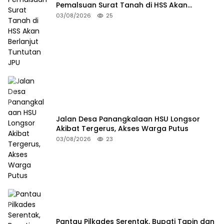
Pemalsuan Surat Tanah di HSS Akan
Berlanjut Tuntutan JPU
03/08/2026
25
Jalan Desa Panangkalaan HSU Longsor
Akibat Tergerus, Akses Warga Putus
03/08/2026
23
Pantau Pilkades Serentak, Bupati Tapin dan