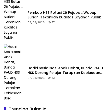
Pemkab HSS Rotasi 25 Pejabat, Wabup
Suriani Tekankan Kualitas Layanan Publik
03/08/2026
17
Hadiri Sosialisasi Anak Hebat, Bunda PAUD
HSS Dorong Pelajar Terapkan Kebiasaan
Baik
04/08/2026
13
Trending Bulan Ini: