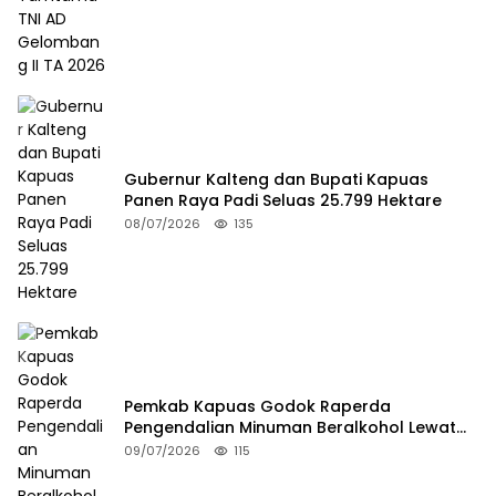
Gubernur Kalteng dan Bupati Kapuas
Panen Raya Padi Seluas 25.799 Hektare
08/07/2026
135
Pemkab Kapuas Godok Raperda
Pengendalian Minuman Beralkohol Lewat
FGD
09/07/2026
115