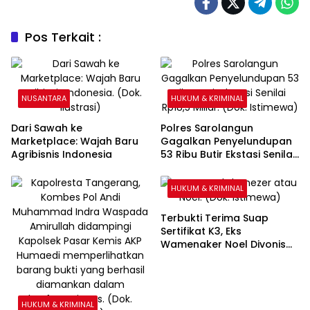
Pos Terkait :
NUSANTARA
HUKUM & KRIMINAL
Dari Sawah ke
Polres Sarolangun
Marketplace: Wajah Baru
Gagalkan Penyelundupan
Agribisnis Indonesia
53 Ribu Butir Ekstasi Senilai
Rp18,5 Miliar
HUKUM & KRIMINAL
Terbukti Terima Suap
Sertifikat K3, Eks
Wamenaker Noel Divonis
4,5 Tahun Penjara
HUKUM & KRIMINAL