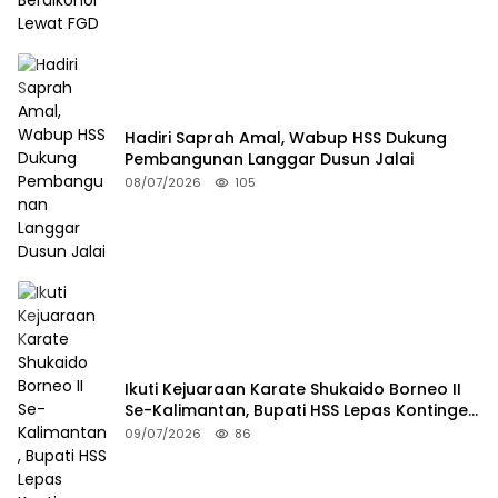
Hadiri Saprah Amal, Wabup HSS Dukung
Pembangunan Langgar Dusun Jalai
08/07/2026
105
Ikuti Kejuaraan Karate Shukaido Borneo II
Se-Kalimantan, Bupati HSS Lepas Kontingen
FORKI
09/07/2026
86