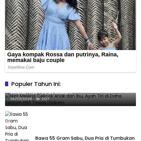
Populer Tahun Ini:
Niat Melerai Cekcok Anak dan Ibu, Ayah Tiri di Daha
Selatan HSS Tewas Ditikam
26/03/2026
2137
Bawa 55 Gram Sabu, Dua Pria di Tumbukan