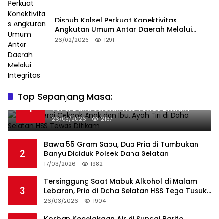
Dishub Kalsel Perkuat Konektivitas
Angkutan Umum Antar Daerah Melalui
Integritas
26/02/2026
1291
Top Sepanjang Masa:
Niat Melerai Cekcok Anak dan Ibu, Ayah
1
Tiri di Daha Selatan HSS Tewas Ditikam
26/03/2026
2137
Bawa 55 Gram Sabu, Dua Pria di Tumbukan
2
Banyu Diciduk Polsek Daha Selatan
17/03/2026
1982
Tersinggung Saat Mabuk Alkohol di Malam
3
Lebaran, Pria di Daha Selatan HSS Tega Tusuk
Teman Sendiri
26/03/2026
1904
Korban Kecelakaan Air di Sungai Barito