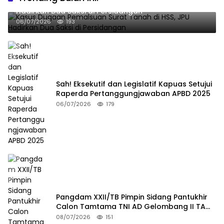
Kasus Dugaan Pemalsuan Surat Tanah di HSS, JPU
Hadirkan Dua Saksi di Persidangan
06/07/2026
193
Sah! Eksekutif dan Legislatif Kapuas Setujui
Raperda Pertanggungjawaban APBD 2025
06/07/2026
179
Pangdam XXII/TB Pimpin Sidang Pantukhir
Calon Tamtama TNI AD Gelombang II TA
2026
08/07/2026
151