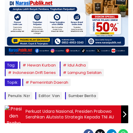
Tag:
Hewan Kurban
Idul Adha
Indonesian Drift Series
Lampung Selatan
Topik:
Pemerintah Daerah
Penulis: Nzr
Editor: Van
Sumber Berita
Perkuat Udara Nasional, Presiden Prabowo
Serahkan Alutsista Strategis Kepada TNI AU