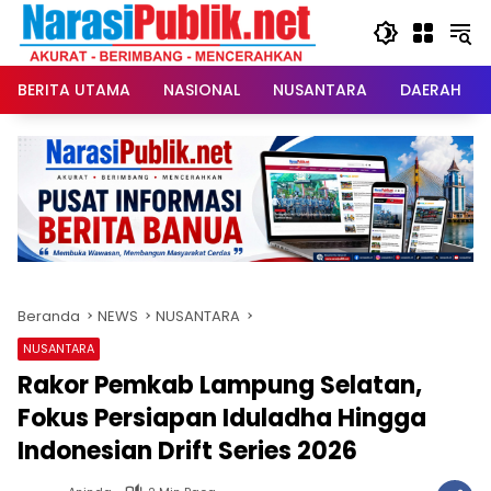
Langsung
ke
konten
BERITA UTAMA
NASIONAL
NUSANTARA
DAERAH
Beranda
NEWS
NUSANTARA
NUSANTARA
Rakor Pemkab Lampung Selatan,
Fokus Persiapan Iduladha Hingga
Indonesian Drift Series 2026