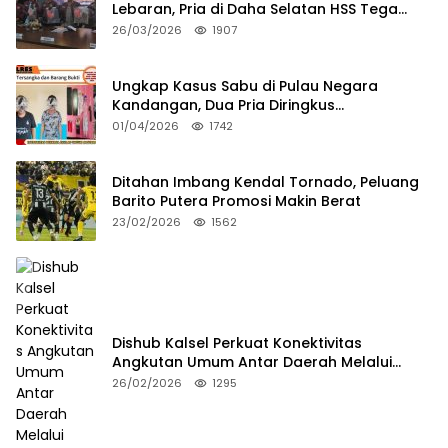
Lebaran, Pria di Daha Selatan HSS Tega
Tusuk Teman Sendiri
26/03/2026
1907
Ungkap Kasus Sabu di Pulau Negara
Kandangan, Dua Pria Diringkus
Satresnarkoba HSS
01/04/2026
1742
Ditahan Imbang Kendal Tornado, Peluang
Barito Putera Promosi Makin Berat
23/02/2026
1562
Dishub Kalsel Perkuat Konektivitas
Angkutan Umum Antar Daerah Melalui
Integritas
26/02/2026
1295