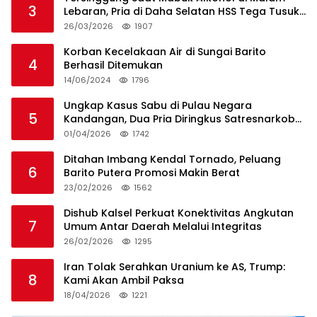
3
Lebaran, Pria di Daha Selatan HSS Tega Tusuk
Teman Sendiri
26/03/2026
1907
Korban Kecelakaan Air di Sungai Barito
4
Berhasil Ditemukan
14/06/2024
1796
Ungkap Kasus Sabu di Pulau Negara
5
Kandangan, Dua Pria Diringkus Satresnarkoba
HSS
01/04/2026
1742
Ditahan Imbang Kendal Tornado, Peluang
6
Barito Putera Promosi Makin Berat
23/02/2026
1562
Dishub Kalsel Perkuat Konektivitas Angkutan
7
Umum Antar Daerah Melalui Integritas
26/02/2026
1295
Iran Tolak Serahkan Uranium ke AS, Trump:
8
Kami Akan Ambil Paksa
18/04/2026
1221