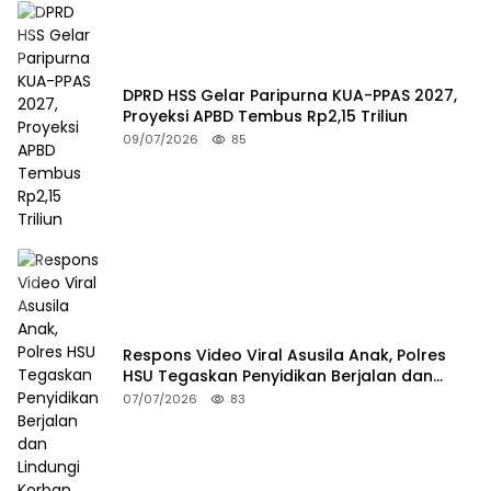
DPRD HSS Gelar Paripurna KUA-PPAS 2027,
Proyeksi APBD Tembus Rp2,15 Triliun
09/07/2026
85
Respons Video Viral Asusila Anak, Polres
HSU Tegaskan Penyidikan Berjalan dan
Lindungi Korban
07/07/2026
83