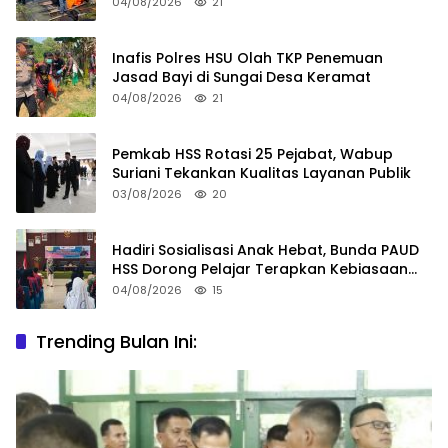
04/08/2026
21
Inafis Polres HSU Olah TKP Penemuan
Jasad Bayi di Sungai Desa Keramat
04/08/2026
21
Pemkab HSS Rotasi 25 Pejabat, Wabup
Suriani Tekankan Kualitas Layanan Publik
03/08/2026
20
Hadiri Sosialisasi Anak Hebat, Bunda PAUD
HSS Dorong Pelajar Terapkan Kebiasaan
Baik
04/08/2026
15
Trending Bulan Ini: