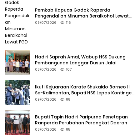
Pemkab Kapuas Godok Raperda
Pengendalian Minuman Beralkohol Lewat
FGD
09/07/2026
116
Hadiri Saprah Amal, Wabup HSS Dukung
Pembangunan Langgar Dusun Jalai
08/07/2026
107
Ikuti Kejuaraan Karate Shukaido Borneo II
Se-Kalimantan, Bupati HSS Lepas Kontingen
FORKI
09/07/2026
88
Bupati Tapin Hadiri Paripurna Penetapan
Ranperda Perubahan Perangkat Daerah
08/07/2026
85