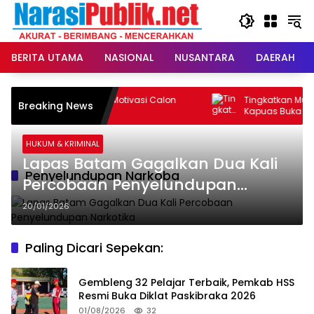
Langsung
ke
konten
BERITA UTAMA
NASIONAL
NUSANTARA
DAERAH
jani Beri Motivasi Calon
Tingkatkan Mutu Belajar, Kadisdik
Breaking News
SU 2026
Kapuas Buka Bimtek Media Digital
untuk Guru PAI
HUKUM & KRIMINAL
Lapas Batam Gagalkan Dua Kali
Penyelundupan Narkoba
Percobaan Penyelundupan
Narkotika
20/01/2026
Paling Dicari Sepekan:
Gembleng 32 Pelajar Terbaik, Pemkab HSS
Resmi Buka Diklat Paskibraka 2026
01/08/2026
32