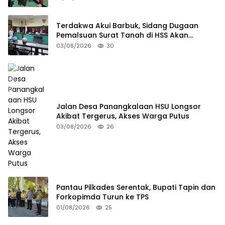
Terdakwa Akui Barbuk, Sidang Dugaan
Pemalsuan Surat Tanah di HSS Akan
Berlanjut Tuntutan JPU
03/08/2026
30
Jalan Desa Panangkalaan HSU Longsor
Akibat Tergerus, Akses Warga Putus
03/08/2026
26
Pantau Pilkades Serentak, Bupati Tapin dan
Forkopimda Turun ke TPS
01/08/2026
25