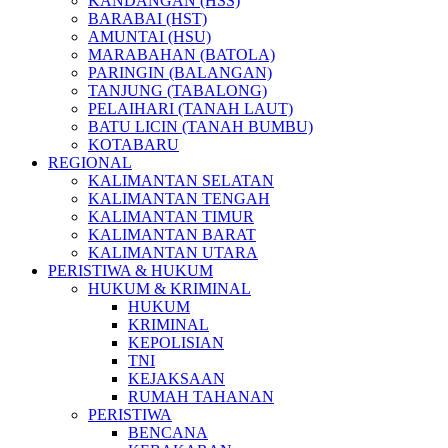
KANDANGAN (HSS)
BARABAI (HST)
AMUNTAI (HSU)
MARABAHAN (BATOLA)
PARINGIN (BALANGAN)
TANJUNG (TABALONG)
PELAIHARI (TANAH LAUT)
BATU LICIN (TANAH BUMBU)
KOTABARU
REGIONAL
KALIMANTAN SELATAN
KALIMANTAN TENGAH
KALIMANTAN TIMUR
KALIMANTAN BARAT
KALIMANTAN UTARA
PERISTIWA & HUKUM
HUKUM & KRIMINAL
HUKUM
KRIMINAL
KEPOLISIAN
TNI
KEJAKSAAN
RUMAH TAHANAN
PERISTIWA
BENCANA