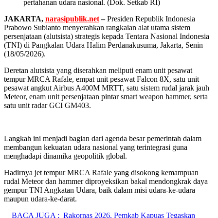
pertahanan udara nasional. (Dok. Setkab RI)
JAKARTA,
narasipublik.net
–
Presiden Republik Indonesia
Prabowo Subianto menyerahkan rangkaian alat utama sistem
persenjataan (alutsista) strategis kepada Tentara Nasional Indonesia
(TNI) di Pangkalan Udara Halim Perdanakusuma, Jakarta, Senin
(18/05/2026).
Deretan alutsista yang diserahkan meliputi enam unit pesawat
tempur MRCA Rafale, empat unit pesawat Falcon 8X, satu unit
pesawat angkut Airbus A400M MRTT, satu sistem rudal jarak jauh
Meteor, enam unit persenjataan pintar smart weapon hammer, serta
satu unit radar GCI GM403.
Langkah ini menjadi bagian dari agenda besar pemerintah dalam
membangun kekuatan udara nasional yang terintegrasi guna
menghadapi dinamika geopolitik global.
Hadirnya jet tempur MRCA Rafale yang disokong kemampuan
rudal Meteor dan hammer diproyeksikan bakal mendongkrak daya
gempur TNI Angkatan Udara, baik dalam misi udara-ke-udara
maupun udara-ke-darat.
BACA JUGA :
Rakornas 2026, Pemkab Kapuas Tegaskan