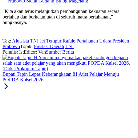
Prabowo Sidak Gudang Bulog Magelang
“Kita akan terus melanjutkan pembangunan kekuatan secara
bertahap dan berkelanjutan di seluruh matra pertahanan,”
pungkasnya.
Tag:
Alutsista TNI
Jet Tempur Rafale
Pertahanan Udara
Presiden
Prabowo
Topik:
Prestasi Daerah
TNI
Penulis: Ist
Editor: Van
Sumber Berita
Bupati Tapin Lepas Keberangkatan 81 Atlet Pelajar Menuju
POPDA Kalsel 2026