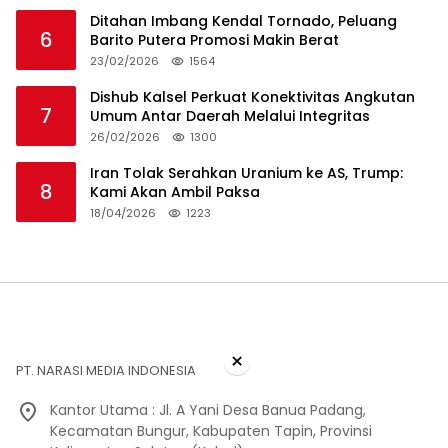
Ditahan Imbang Kendal Tornado, Peluang
6
Barito Putera Promosi Makin Berat
23/02/2026
1564
Dishub Kalsel Perkuat Konektivitas Angkutan
7
Umum Antar Daerah Melalui Integritas
26/02/2026
1300
Iran Tolak Serahkan Uranium ke AS, Trump:
8
Kami Akan Ambil Paksa
18/04/2026
1223
×
PT. NARASI MEDIA INDONESIA
Kantor Utama : Jl. A Yani Desa Banua Padang,
Kecamatan Bungur, Kabupaten Tapin, Provinsi