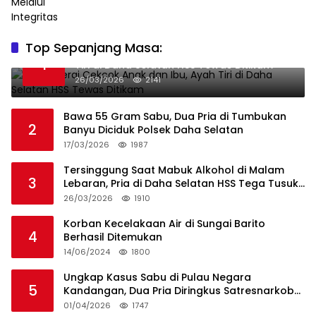
Top Sepanjang Masa:
Niat Melerai Cekcok Anak dan Ibu, Ayah
1
Tiri di Daha Selatan HSS Tewas Ditikam
26/03/2026
2141
Bawa 55 Gram Sabu, Dua Pria di Tumbukan
2
Banyu Diciduk Polsek Daha Selatan
17/03/2026
1987
Tersinggung Saat Mabuk Alkohol di Malam
3
Lebaran, Pria di Daha Selatan HSS Tega Tusuk
Teman Sendiri
26/03/2026
1910
Korban Kecelakaan Air di Sungai Barito
4
Berhasil Ditemukan
14/06/2024
1800
Ungkap Kasus Sabu di Pulau Negara
5
Kandangan, Dua Pria Diringkus Satresnarkoba
HSS
01/04/2026
1747