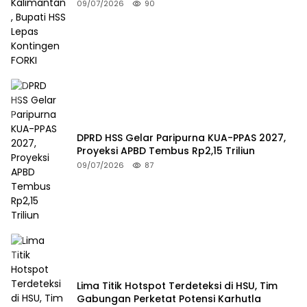
FORKI
09/07/2026
90
DPRD HSS Gelar Paripurna KUA-PPAS 2027,
Proyeksi APBD Tembus Rp2,15 Triliun
09/07/2026
87
Lima Titik Hotspot Terdeteksi di HSU, Tim
Gabungan Perketat Potensi Karhutla