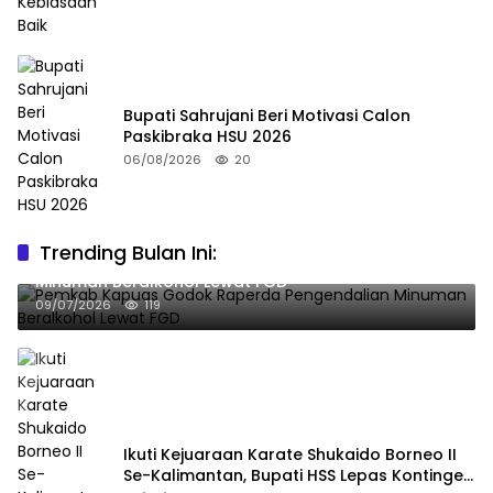
Bupati Sahrujani Beri Motivasi Calon
Paskibraka HSU 2026
06/08/2026
20
Trending Bulan Ini:
Pemkab Kapuas Godok Raperda Pengendalian
Minuman Beralkohol Lewat FGD
09/07/2026
119
Ikuti Kejuaraan Karate Shukaido Borneo II
Se-Kalimantan, Bupati HSS Lepas Kontingen