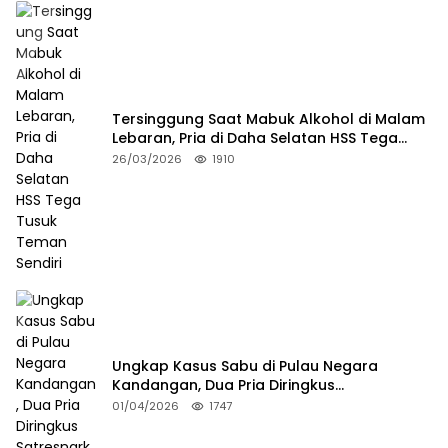
Tersinggung Saat Mabuk Alkohol di Malam
Lebaran, Pria di Daha Selatan HSS Tega
Tusuk Teman Sendiri
26/03/2026
1910
Ungkap Kasus Sabu di Pulau Negara
Kandangan, Dua Pria Diringkus
Satresnarkoba HSS
01/04/2026
1747