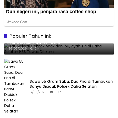
Populer Tahun Ini:
Niat Melerai Cekcok Anak dan Ibu, Ayah Tiri di Daha
Selatan HSS Tewas Ditikam
26/03/2026
2141
Bawa 55 Gram Sabu, Dua Pria di Tumbukan
Banyu Diciduk Polsek Daha Selatan
17/03/2026
1987