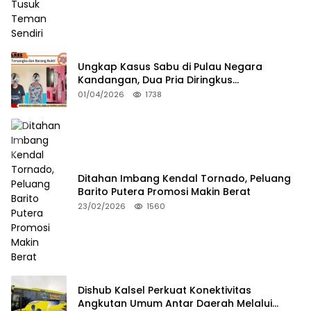
Ungkap Kasus Sabu di Pulau Negara
Kandangan, Dua Pria Diringkus
Satresnarkoba HSS
01/04/2026
1738
Ditahan Imbang Kendal Tornado, Peluang
Barito Putera Promosi Makin Berat
23/02/2026
1560
Dishub Kalsel Perkuat Konektivitas
Angkutan Umum Antar Daerah Melalui