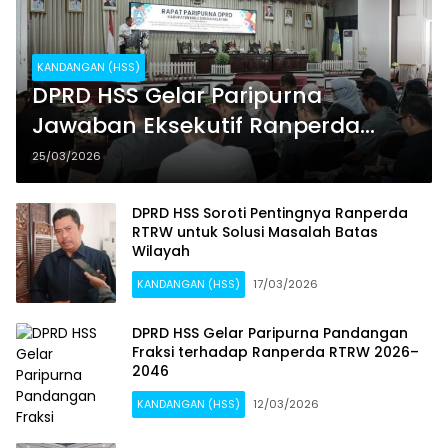
KANDANGAN (HSS)
DPRD HSS Gelar Paripurna
Jawaban Eksekutif Ranperda
RTRW 2026-2046
25/03/2026
DPRD HSS Soroti Pentingnya Ranperda
RTRW untuk Solusi Masalah Batas
Wilayah
KANDANGAN (HSS)
17/03/2026
DPRD HSS Gelar Paripurna Pandangan
Fraksi terhadap Ranperda RTRW 2026–
2046
KANDANGAN (HSS)
12/03/2026