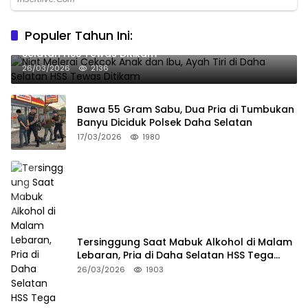
Populer Tahun Ini:
Niat Melerai Cekcok Anak dan Ibu, Ayah Tiri di Daha
Selatan HSS Tewas Ditikam
26/03/2026
2136
Bawa 55 Gram Sabu, Dua Pria di Tumbukan
Banyu Diciduk Polsek Daha Selatan
17/03/2026
1980
Tersinggung Saat Mabuk Alkohol di Malam
Lebaran, Pria di Daha Selatan HSS Tega
Tusuk Teman Sendiri
26/03/2026
1903