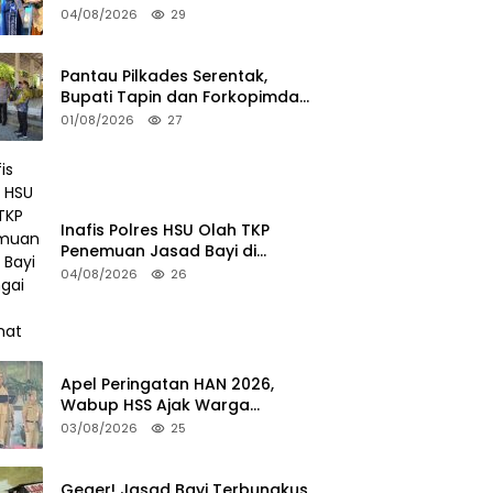
Pariwisata 2026
04/08/2026
29
Pantau Pilkades Serentak,
Bupati Tapin dan Forkopimda
Turun ke TPS
01/08/2026
27
Inafis Polres HSU Olah TKP
Penemuan Jasad Bayi di
Sungai Desa Keramat
04/08/2026
26
Apel Peringatan HAN 2026,
Wabup HSS Ajak Warga
Wujudkan Lingkungan Ramah
03/08/2026
25
Anak
Geger! Jasad Bayi Terbungkus