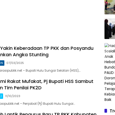
 Yakin Keberadaan TP PKK dan Posyandu
nkan Angka Stunting
IN
07/03/2025
asipublik.net – Bupati Hulu Sungai Selatan (HSS),…
umi Rakat Mufakat, Pj Bupati HSS Sambut
 Tim Penilai PK2D
S)
11/10/2023
ipublik.net – Penjabat (Pj) Bupati Hulu Sungai…
Tr
Pan
 Lantik Pengurus Baru TP PKK Kabupaten