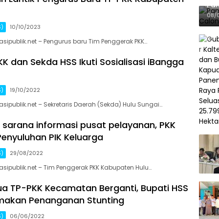
Pan
Gel
08/
S)
10/10/2023
sipublik.net – Pengurus baru Tim Penggerak PKK…
K dan Sekda HSS Ikuti Sosialisasi iBangga
S)
19/10/2022
sipublik.net – Sekretaris Daerah (Sekda) Hulu Sungai…
 sarana informasi pusat pelayanan, PKK
Penyuluhan PIK Keluarga
S)
29/08/2022
sipublik.net – Tim Penggerak PKK Kabupaten Hulu…
a TP-PKK Kecamatan Berganti, Bupati HSS
makan Penanganan Stunting
S)
06/06/2022