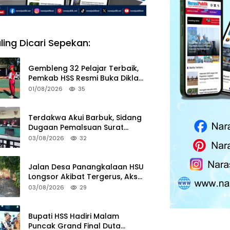
ling Dicari Sepekan:
Gembleng 32 Pelajar Terbaik,
Pemkab HSS Resmi Buka Diklat
Paskibraka 2026
01/08/2026
35
Terdakwa Akui Barbuk, Sidang
Dugaan Pemalsuan Surat
Tanah di HSS Akan Berlanjut
03/08/2026
32
Tuntutan JPU
Jalan Desa Panangkalaan HSU
Longsor Akibat Tergerus, Akses
Warga Putus
03/08/2026
29
Bupati HSS Hadiri Malam
Puncak Grand Final Duta