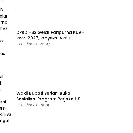
DPRD HSS Gelar Paripurna KUA-
PPAS 2027, Proyeksi APBD
Tembus Rp2,15 Triliun
09/07/2026
87
Wakil Bupati Suriani Buka
Sosialisai Program Perjaka HSS
Semangat
08/07/2026
81