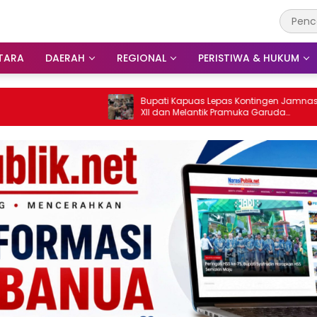
TARA
DAERAH
REGIONAL
PERISTIWA & HUKUM
Bupati Kapuas Lepas Kontingen Jamnas
Kebaka
XII dan Melantik Pramuka Garuda
Rumah
Penggalang