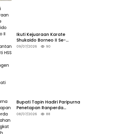
Ikuti Kejuaraan Karate
Shukaido Borneo II Se-
Kalimantan, Bupati HSS Lepas
09/07/2026
90
Kontingen FORKI
Bupati Tapin Hadiri Paripurna
Penetapan Ranperda
Perubahan Perangkat Daerah
08/07/2026
88