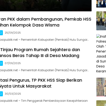
eran PKK dalam Pembangunan, Pemkab HSS
tihan Kelompok Dasa Wisma
S)
25/09/2025
sipublik.net – Pemerintah Kabupaten (Pemkab) Hulu Sungai…
 Tinjau Program Rumah Sejahtera dan
ansos Beras Tahap III di Desa Madang
S)
07/09/2025
sipublik.net – Pemerintah Kabupaten (Pemkab) Hulu Sungai…
tasi Pengurus, TP PKK HSS Siap Berikan
 Nyata Untuk Masyarakat
S)
30/03/2025
asipublik.net – Tim Penggerak Pemberdayaan Kesejahteraan