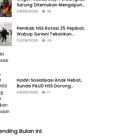
Sarung Ditemukan Mengapung
di Sungai HSU
04/08/2026
25
Pemkab HSS Rotasi 25 Pejabat,
Wabup Suriani Tekankan
Kualitas Layanan Publik
03/08/2026
24
Hadiri Sosialisasi Anak Hebat,
Bunda PAUD HSS Dorong
Pelajar Terapkan Kebiasaan
04/08/2026
17
Baik
ending Bulan Ini:
gdam XXII/TB Pimpin Sidang