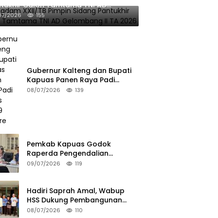
tukhir Calon Tamtama TNI AD
ombang II TA 2026
07/2026
155
Gubernur Kalteng dan Bupati
Kapuas Panen Raya Padi
Seluas 25.799 Hektare
08/07/2026
139
Pemkab Kapuas Godok
Raperda Pengendalian
Minuman Beralkohol Lewat FGD
09/07/2026
119
Hadiri Saprah Amal, Wabup
HSS Dukung Pembangunan
Langgar Dusun Jalai
08/07/2026
110