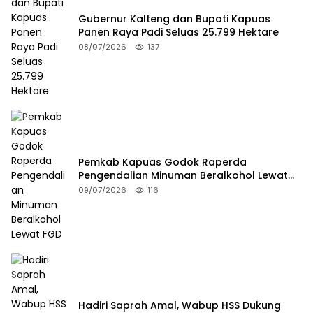
Gubernur Kalteng dan Bupati Kapuas
Panen Raya Padi Seluas 25.799 Hektare
08/07/2026
137
Pemkab Kapuas Godok Raperda
Pengendalian Minuman Beralkohol Lewat
FGD
09/07/2026
116
Hadiri Saprah Amal, Wabup HSS Dukung