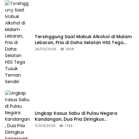
Tersinggung Saat Mabuk Alkohol di Malam
Lebaran, Pria di Daha Selatan HSS Tega
Tusuk Teman Sendiri
26/03/2026
1908
Ungkap Kasus Sabu di Pulau Negara
Kandangan, Dua Pria Diringkus
Satresnarkoba HSS
01/04/2026
1744