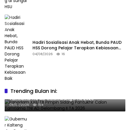
Hadiri Sosialisasi Anak Hebat, Bunda PAUD
HSS Dorong Pelajar Terapkan Kebiasaan
Baik
04/08/2026
16
Trending Bulan Ini:
Pangdam XXII/TB Pimpin Sidang Pantukhir Calon
Tamtama TNI AD Gelombang II TA 2026
08/07/2026
154