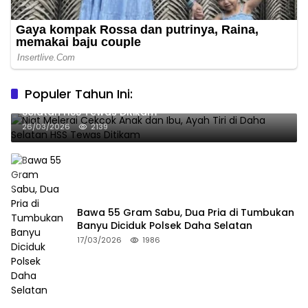
Populer Tahun Ini:
Niat Melerai Cekcok Anak dan Ibu, Ayah Tiri di Daha
Selatan HSS Tewas Ditikam
26/03/2026
2139
Bawa 55 Gram Sabu, Dua Pria di Tumbukan
Banyu Diciduk Polsek Daha Selatan
17/03/2026
1986