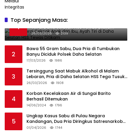
Top Sepanjang Masa:
Niat Melerai Cekcok Anak dan Ibu, Ayah
1
Tiri di Daha Selatan HSS Tewas Ditikam
26/03/2026
2139
Bawa 55 Gram Sabu, Dua Pria di Tumbukan
2
Banyu Diciduk Polsek Daha Selatan
17/03/2026
1986
Tersinggung Saat Mabuk Alkohol di Malam
3
Lebaran, Pria di Daha Selatan HSS Tega Tusuk
Teman Sendiri
26/03/2026
1908
Korban Kecelakaan Air di Sungai Barito
4
Berhasil Ditemukan
14/06/2024
1796
Ungkap Kasus Sabu di Pulau Negara
5
Kandangan, Dua Pria Diringkus Satresnarkoba
HSS
01/04/2026
1744