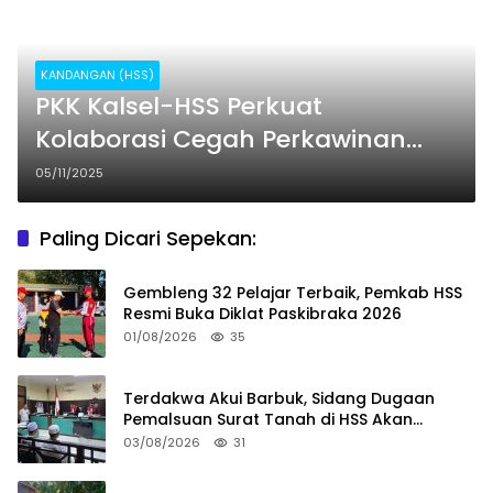
KANDANGAN (HSS)
PKK Kalsel-HSS Perkuat
Kolaborasi Cegah Perkawinan
Anak Lewat Sosialisasi Cepak
05/11/2025
Paling Dicari Sepekan:
Gembleng 32 Pelajar Terbaik, Pemkab HSS
Resmi Buka Diklat Paskibraka 2026
01/08/2026
35
Terdakwa Akui Barbuk, Sidang Dugaan
Pemalsuan Surat Tanah di HSS Akan
Berlanjut Tuntutan JPU
03/08/2026
31