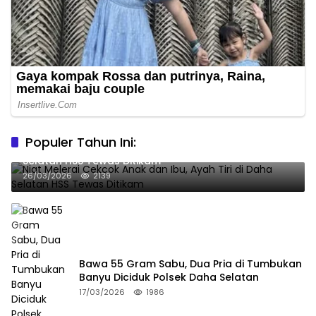
Populer Tahun Ini:
Niat Melerai Cekcok Anak dan Ibu, Ayah Tiri di Daha
Selatan HSS Tewas Ditikam
26/03/2026
2139
Bawa 55 Gram Sabu, Dua Pria di Tumbukan
Banyu Diciduk Polsek Daha Selatan
17/03/2026
1986