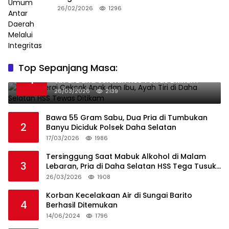
Integritas
26/02/2026
1296
Top Sepanjang Masa:
Niat Melerai Cekcok Anak dan Ibu, Ayah
1
Tiri di Daha Selatan HSS Tewas Ditikam
26/03/2026
2139
Bawa 55 Gram Sabu, Dua Pria di Tumbukan
2
Banyu Diciduk Polsek Daha Selatan
17/03/2026
1986
Tersinggung Saat Mabuk Alkohol di Malam
3
Lebaran, Pria di Daha Selatan HSS Tega Tusuk
Teman Sendiri
26/03/2026
1908
Korban Kecelakaan Air di Sungai Barito
4
Berhasil Ditemukan
14/06/2024
1796