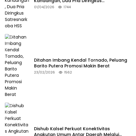
Kandangan, Dua Pria Diringkus
Satresnarkoba HSS
01/04/2026
1744
Ditahan Imbang Kendal Tornado, Peluang
Barito Putera Promosi Makin Berat
23/02/2026
1562
Dishub Kalsel Perkuat Konektivitas
Angkutan Umum Antar Daerah Melalui