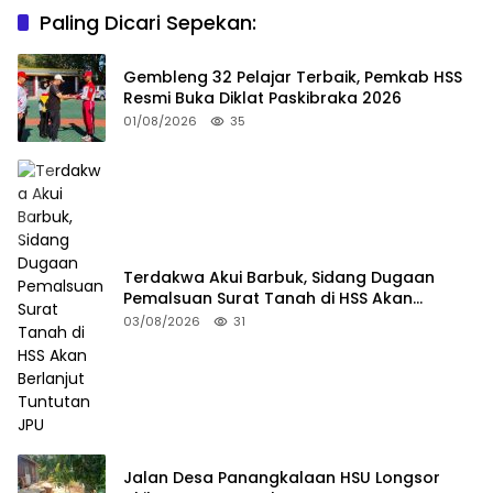
Paling Dicari Sepekan:
Gembleng 32 Pelajar Terbaik, Pemkab HSS
Resmi Buka Diklat Paskibraka 2026
01/08/2026
35
Terdakwa Akui Barbuk, Sidang Dugaan
Pemalsuan Surat Tanah di HSS Akan
Berlanjut Tuntutan JPU
03/08/2026
31
Jalan Desa Panangkalaan HSU Longsor