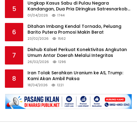
Ungkap Kasus Sabu di Pulau Negara
5
Kandangan, Dua Pria Diringkus Satresnarkoba
HSS
01/04/2026
1744
Ditahan Imbang Kendal Tornado, Peluang
6
Barito Putera Promosi Makin Berat
23/02/2026
1562
Dishub Kalsel Perkuat Konektivitas Angkutan
7
Umum Antar Daerah Melalui Integritas
26/02/2026
1296
Iran Tolak Serahkan Uranium ke AS, Trump:
8
Kami Akan Ambil Paksa
18/04/2026
1221