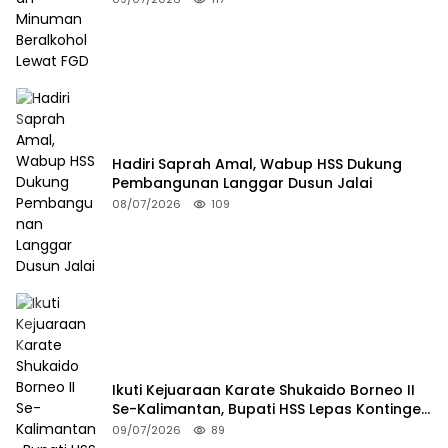
Hadiri Saprah Amal, Wabup HSS Dukung
Pembangunan Langgar Dusun Jalai
08/07/2026
109
Ikuti Kejuaraan Karate Shukaido Borneo II
Se-Kalimantan, Bupati HSS Lepas Kontingen
FORKI
09/07/2026
89