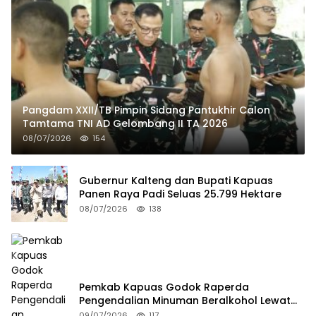
Pangdam XXII/TB Pimpin Sidang Pantukhir Calon
Tamtama TNI AD Gelombang II TA 2026
08/07/2026
154
Gubernur Kalteng dan Bupati Kapuas
Panen Raya Padi Seluas 25.799 Hektare
08/07/2026
138
Pemkab Kapuas Godok Raperda
Pengendalian Minuman Beralkohol Lewat
FGD
09/07/2026
117