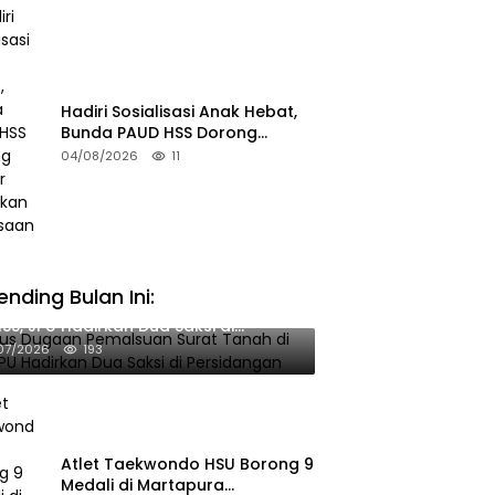
Hadiri Sosialisasi Anak Hebat,
Bunda PAUD HSS Dorong
Pelajar Terapkan Kebiasaan
04/08/2026
11
Baik
ending Bulan Ini:
sus Dugaan Pemalsuan Surat Tanah
HSS, JPU Hadirkan Dua Saksi di
rsidangan
07/2026
193
Atlet Taekwondo HSU Borong 9
Medali di Martapura