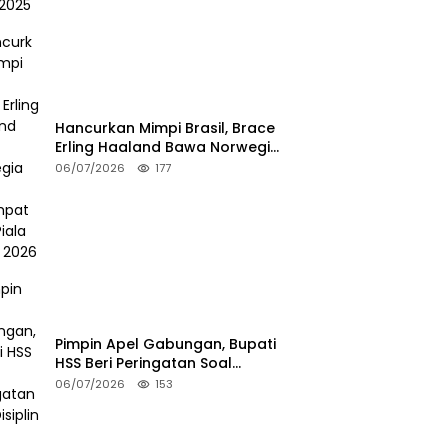
Hancurkan Mimpi Brasil, Brace
Erling Haaland Bawa Norwegia
ke Perempat Final Piala Dunia
06/07/2026
177
2026
Pimpin Apel Gabungan, Bupati
HSS Beri Peringatan Soal
Disiplin ASN
06/07/2026
153