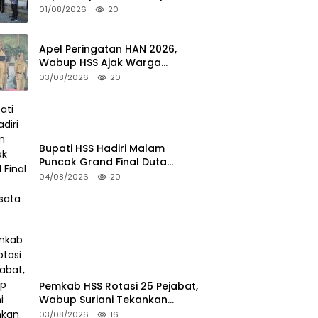
Turun ke TPS
01/08/2026
20
Apel Peringatan HAN 2026,
Wabup HSS Ajak Warga
Wujudkan Lingkungan Ramah
03/08/2026
20
Anak
Bupati HSS Hadiri Malam
Puncak Grand Final Duta
Pariwisata 2026
04/08/2026
20
Pemkab HSS Rotasi 25 Pejabat,
Wabup Suriani Tekankan
Kualitas Layanan Publik
03/08/2026
16