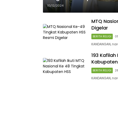
10/12/2024
MTQ Nasion
Digelar
BERITA RELIGI
0
KANDANGAN, naras
193 Kafilah
Kabupaten
BERITA RELIGI
2
KANDANGAN, nara