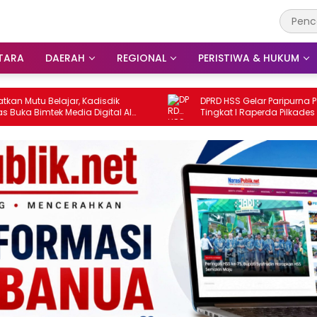
TARA
DAERAH
REGIONAL
PERISTIWA & HUKUM
, Kadisdik
DPRD HSS Gelar Paripurna Pembicaraan
ia Digital AI
Tingkat I Raperda Pilkades