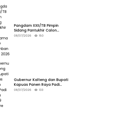
Pangdam XXII/TB Pimpin
Sidang Pantukhir Calon
Tamtama TNI AD Gelombang II
08/07/2026
150
TA 2026
Gubernur Kalteng dan Bupati
Kapuas Panen Raya Padi
Seluas 25.799 Hektare
08/07/2026
133