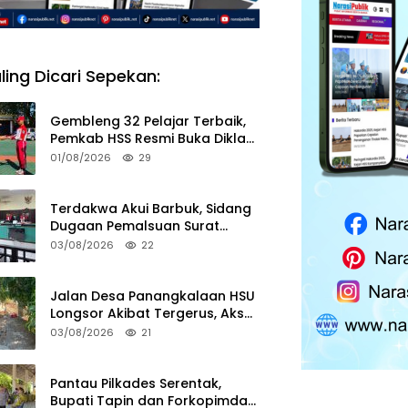
ling Dicari Sepekan:
Gembleng 32 Pelajar Terbaik,
Pemkab HSS Resmi Buka Diklat
Paskibraka 2026
01/08/2026
29
Terdakwa Akui Barbuk, Sidang
Dugaan Pemalsuan Surat
Tanah di HSS Akan Berlanjut
03/08/2026
22
Tuntutan JPU
Jalan Desa Panangkalaan HSU
Longsor Akibat Tergerus, Akses
Warga Putus
03/08/2026
21
Pantau Pilkades Serentak,
Bupati Tapin dan Forkopimda