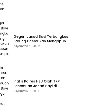
Geger! Jasad Bayi Terbungkus
Sarung Ditemukan Mengapung
di Sungai HSU
04/08/2026
16
Inafis Polres HSU Olah TKP
Penemuan Jasad Bayi di
Sungai Desa Keramat
04/08/2026
15