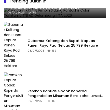
Trending Bulan Ini:
Pangdam XXII/TB Pimpin Sidang Pantukhir Calon
Tamtama TNI AD Gelombang II TA 2026
08/07/2026
155
Gubernur Kalteng dan Bupati Kapuas
Panen Raya Padi Seluas 25.799 Hektare
08/07/2026
139
Pemkab Kapuas Godok Raperda
Pengendalian Minuman Beralkohol Lewat
FGD
09/07/2026
119