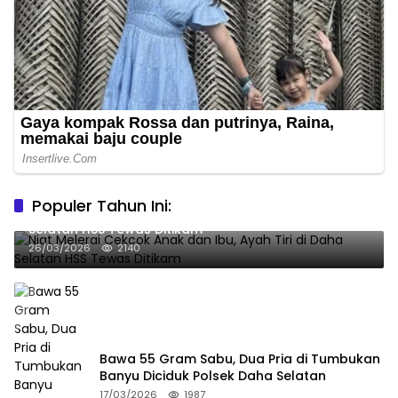
Populer Tahun Ini:
Niat Melerai Cekcok Anak dan Ibu, Ayah Tiri di Daha
Selatan HSS Tewas Ditikam
26/03/2026
2140
Bawa 55 Gram Sabu, Dua Pria di Tumbukan
Banyu Diciduk Polsek Daha Selatan
17/03/2026
1987