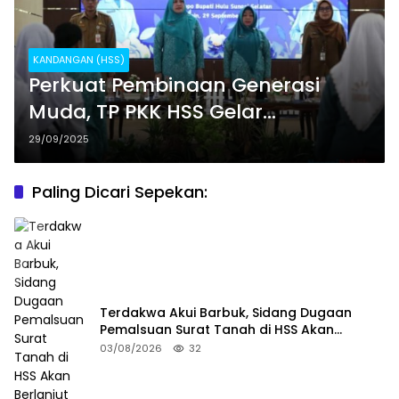
KANDANGAN (HSS)
Perkuat Pembinaan Generasi
Muda, TP PKK HSS Gelar
Penyuluhan PAR dan PAAREDI
29/09/2025
Paling Dicari Sepekan:
Terdakwa Akui Barbuk, Sidang Dugaan
Pemalsuan Surat Tanah di HSS Akan
Berlanjut Tuntutan JPU
03/08/2026
32