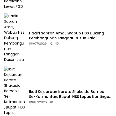
Hadiri Saprah Amal, Wabup HSS Dukung
Pembangunan Langgar Dusun Jalai
08/07/2026
110
Ikuti Kejuaraan Karate Shukaido Borneo II
Se-Kalimantan, Bupati HSS Lepas Kontingen
FORKI
09/07/2026
90