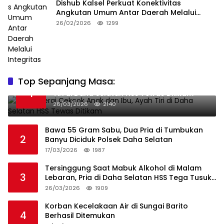
Dishub Kalsel Perkuat Konektivitas
Angkutan Umum Antar Daerah Melalui
Integritas
26/02/2026
1299
Top Sepanjang Masa:
Niat Melerai Cekcok Anak dan Ibu, Ayah
1
Tiri di Daha Selatan HSS Tewas Ditikam
26/03/2026
2140
Bawa 55 Gram Sabu, Dua Pria di Tumbukan
2
Banyu Diciduk Polsek Daha Selatan
17/03/2026
1987
Tersinggung Saat Mabuk Alkohol di Malam
3
Lebaran, Pria di Daha Selatan HSS Tega Tusuk
Teman Sendiri
26/03/2026
1909
Korban Kecelakaan Air di Sungai Barito
4
Berhasil Ditemukan