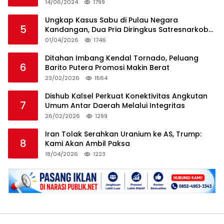
14/06/2024
1799
Ungkap Kasus Sabu di Pulau Negara
5
Kandangan, Dua Pria Diringkus Satresnarkoba
HSS
01/04/2026
1746
Ditahan Imbang Kendal Tornado, Peluang
6
Barito Putera Promosi Makin Berat
23/02/2026
1564
Dishub Kalsel Perkuat Konektivitas Angkutan
7
Umum Antar Daerah Melalui Integritas
26/02/2026
1299
Iran Tolak Serahkan Uranium ke AS, Trump:
8
Kami Akan Ambil Paksa
18/04/2026
1223