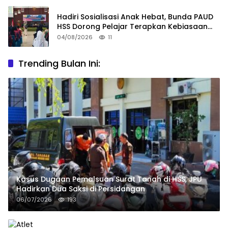
Hadiri Sosialisasi Anak Hebat, Bunda PAUD
HSS Dorong Pelajar Terapkan Kebiasaan
Baik
04/08/2026
11
Trending Bulan Ini:
Kasus Dugaan Pemalsuan Surat Tanah di HSS, JPU
Hadirkan Dua Saksi di Persidangan
06/07/2026
193