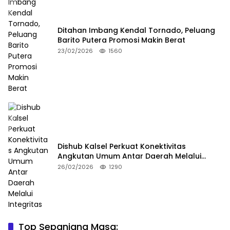
Ditahan Imbang Kendal Tornado, Peluang
Barito Putera Promosi Makin Berat
23/02/2026
1560
Dishub Kalsel Perkuat Konektivitas
Angkutan Umum Antar Daerah Melalui
Integritas
26/02/2026
1290
Top Sepanjang Masa:
Niat Melerai Cekcok Anak dan Ibu, Ayah