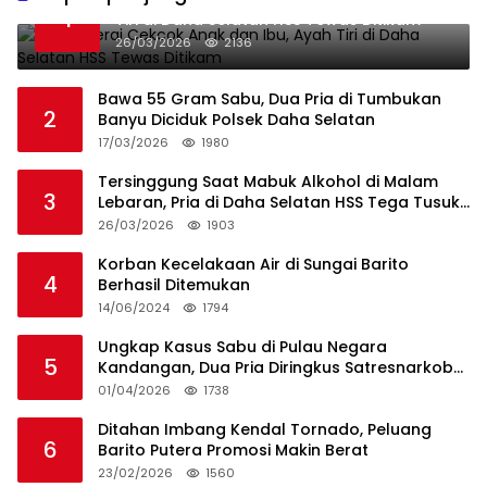
1
Tiri di Daha Selatan HSS Tewas Ditikam
26/03/2026
2136
Bawa 55 Gram Sabu, Dua Pria di Tumbukan
2
Banyu Diciduk Polsek Daha Selatan
17/03/2026
1980
Tersinggung Saat Mabuk Alkohol di Malam
3
Lebaran, Pria di Daha Selatan HSS Tega Tusuk
Teman Sendiri
26/03/2026
1903
Korban Kecelakaan Air di Sungai Barito
4
Berhasil Ditemukan
14/06/2024
1794
Ungkap Kasus Sabu di Pulau Negara
5
Kandangan, Dua Pria Diringkus Satresnarkoba
HSS
01/04/2026
1738
Ditahan Imbang Kendal Tornado, Peluang
6
Barito Putera Promosi Makin Berat
23/02/2026
1560