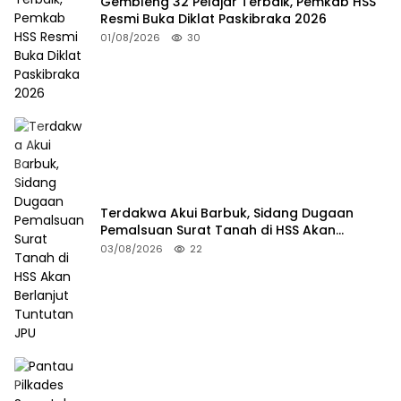
Gembleng 32 Pelajar Terbaik, Pemkab HSS
Resmi Buka Diklat Paskibraka 2026
01/08/2026
30
Terdakwa Akui Barbuk, Sidang Dugaan
Pemalsuan Surat Tanah di HSS Akan
Berlanjut Tuntutan JPU
03/08/2026
22