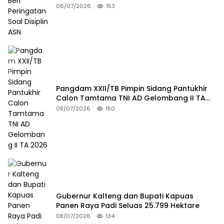
06/07/2026
153
Pangdam XXII/TB Pimpin Sidang Pantukhir
Calon Tamtama TNI AD Gelombang II TA
2026
08/07/2026
150
Gubernur Kalteng dan Bupati Kapuas
Panen Raya Padi Seluas 25.799 Hektare
08/07/2026
134