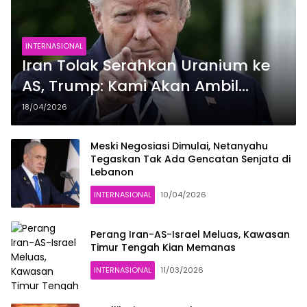
INTERNASIONAL
Iran Tolak Serahkan Uranium ke
AS, Trump: Kami Akan Ambil
Paksa
18/04/2026
Meski Negosiasi Dimulai, Netanyahu
Tegaskan Tak Ada Gencatan Senjata di
Lebanon
INTERNASIONAL
10/04/2026
Perang Iran-AS-Israel Meluas, Kawasan
Timur Tengah Kian Memanas
INTERNASIONAL
11/03/2026