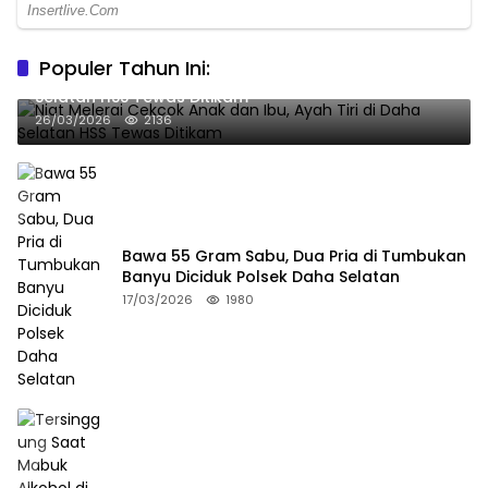
Populer Tahun Ini:
Niat Melerai Cekcok Anak dan Ibu, Ayah Tiri di Daha
Selatan HSS Tewas Ditikam
26/03/2026
2136
Bawa 55 Gram Sabu, Dua Pria di Tumbukan
Banyu Diciduk Polsek Daha Selatan
17/03/2026
1980