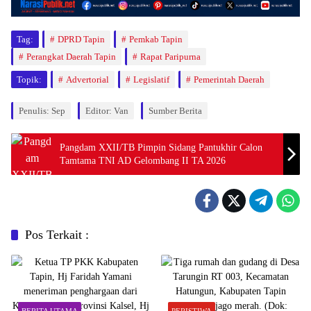
Tag:
DPRD Tapin
Pemkab Tapin
Perangkat Daerah Tapin
Rapat Paripurna
Topik:
Advertorial
Legislatif
Pemerintah Daerah
Penulis: Sep
Editor: Van
Sumber Berita
Pangdam XXII/TB Pimpin Sidang Pantukhir Calon
Tamtama TNI AD Gelombang II TA 2026
Pos Terkait :
BERITA UTAMA
PERISTIWA