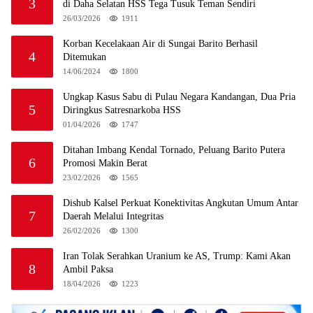
3
di Daha Selatan HSS Tega Tusuk Teman Sendiri
26/03/2026
1911
Korban Kecelakaan Air di Sungai Barito Berhasil
4
Ditemukan
14/06/2024
1800
Ungkap Kasus Sabu di Pulau Negara Kandangan, Dua Pria
5
Diringkus Satresnarkoba HSS
01/04/2026
1747
Ditahan Imbang Kendal Tornado, Peluang Barito Putera
6
Promosi Makin Berat
23/02/2026
1565
Dishub Kalsel Perkuat Konektivitas Angkutan Umum Antar
7
Daerah Melalui Integritas
26/02/2026
1300
Iran Tolak Serahkan Uranium ke AS, Trump: Kami Akan
8
Ambil Paksa
18/04/2026
1223