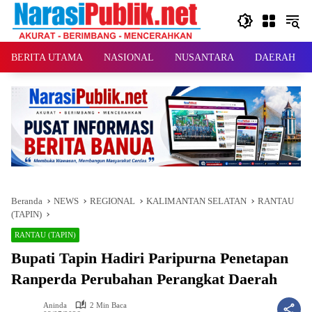
Langsung
ke
konten
BERITA UTAMA
NASIONAL
NUSANTARA
DAERAH
Beranda
NEWS
REGIONAL
KALIMANTAN SELATAN
RANTAU
(TAPIN)
RANTAU (TAPIN)
Bupati Tapin Hadiri Paripurna Penetapan
Ranperda Perubahan Perangkat Daerah
Aninda
2 Min Baca