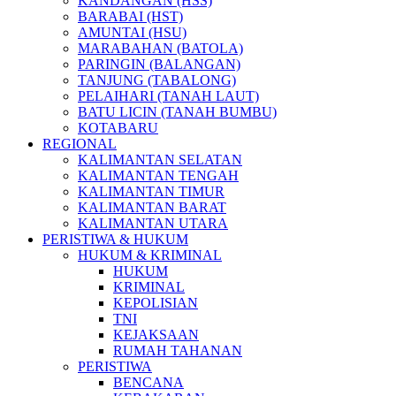
KANDANGAN (HSS)
BARABAI (HST)
AMUNTAI (HSU)
MARABAHAN (BATOLA)
PARINGIN (BALANGAN)
TANJUNG (TABALONG)
PELAIHARI (TANAH LAUT)
BATU LICIN (TANAH BUMBU)
KOTABARU
REGIONAL
KALIMANTAN SELATAN
KALIMANTAN TENGAH
KALIMANTAN TIMUR
KALIMANTAN BARAT
KALIMANTAN UTARA
PERISTIWA & HUKUM
HUKUM & KRIMINAL
HUKUM
KRIMINAL
KEPOLISIAN
TNI
KEJAKSAAN
RUMAH TAHANAN
PERISTIWA
BENCANA