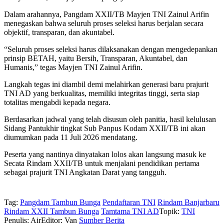
Dalam arahannya, Pangdam XXII/TB Mayjen TNI Zainul Arifin
menegaskan bahwa seluruh proses seleksi harus berjalan secara
objektif, transparan, dan akuntabel.
“Seluruh proses seleksi harus dilaksanakan dengan mengedepankan
prinsip BETAH, yaitu Bersih, Transparan, Akuntabel, dan
Humanis,” tegas Mayjen TNI Zainul Arifin.
Langkah tegas ini diambil demi melahirkan generasi baru prajurit
TNI AD yang berkualitas, memiliki integritas tinggi, serta siap
totalitas mengabdi kepada negara.
Berdasarkan jadwal yang telah disusun oleh panitia, hasil kelulusan
Sidang Pantukhir tingkat Sub Panpus Kodam XXII/TB ini akan
diumumkan pada 11 Juli 2026 mendatang.
Peserta yang nantinya dinyatakan lolos akan langsung masuk ke
Secata Rindam XXII/TB untuk menjalani pendidikan pertama
sebagai prajurit TNI Angkatan Darat yang tangguh.
Tag:
Pangdam Tambun Bunga
Pendaftaran TNI
Rindam Banjarbaru
Rindam XXII Tambun Bunga
Tamtama TNI AD
Topik:
TNI
Penulis: Air
Editor: Van
Sumber Berita