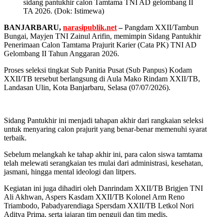
sidang pantukhir calon Tamtama TNI AD gelombang II
TA 2026. (Dok: Istimewa)
BANJARBARU,
narasipublik.net
–
Pangdam XXII/Tambun
Bungai, Mayjen TNI Zainul Arifin, memimpin Sidang Pantukhir
Penerimaan Calon Tamtama Prajurit Karier (Cata PK) TNI AD
Gelombang II Tahun Anggaran 2026.
Proses seleksi tingkat Sub Panitia Pusat (Sub Panpus) Kodam
XXII/TB tersebut berlangsung di Aula Mako Rindam XXII/TB,
Landasan Ulin, Kota Banjarbaru, Selasa (07/07/2026).
Sidang Pantukhir ini menjadi tahapan akhir dari rangkaian seleksi
untuk menyaring calon prajurit yang benar-benar memenuhi syarat
terbaik.
Sebelum melangkah ke tahap akhir ini, para calon siswa tamtama
telah melewati serangkaian tes mulai dari administrasi, kesehatan,
jasmani, hingga mental ideologi dan litpers.
Kegiatan ini juga dihadiri oleh Danrindam XXII/TB Brigjen TNI
Ali Akhwan, Aspers Kasdam XXII/TB Kolonel Arm Reno
Triambodo, Pabadyarendiaga Spersdam XXII/TB Letkol Nori
Aditya Prima, serta jajaran tim penguji dan tim medis.