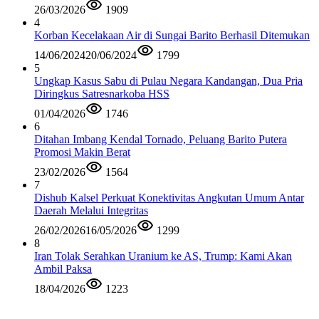
26/03/2026
1909
4
Korban Kecelakaan Air di Sungai Barito Berhasil Ditemukan
14/06/2024
20/06/2024
1799
5
Ungkap Kasus Sabu di Pulau Negara Kandangan, Dua Pria
Diringkus Satresnarkoba HSS
01/04/2026
1746
6
Ditahan Imbang Kendal Tornado, Peluang Barito Putera
Promosi Makin Berat
23/02/2026
1564
7
Dishub Kalsel Perkuat Konektivitas Angkutan Umum Antar
Daerah Melalui Integritas
26/02/2026
16/05/2026
1299
8
Iran Tolak Serahkan Uranium ke AS, Trump: Kami Akan
Ambil Paksa
18/04/2026
1223