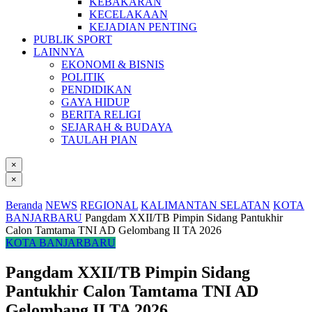
KEBAKARAN
KECELAKAAN
KEJADIAN PENTING
PUBLIK SPORT
LAINNYA
EKONOMI & BISNIS
POLITIK
PENDIDIKAN
GAYA HIDUP
BERITA RELIGI
SEJARAH & BUDAYA
TAULAH PIAN
×
×
Beranda
NEWS
REGIONAL
KALIMANTAN SELATAN
KOTA
BANJARBARU
Pangdam XXII/TB Pimpin Sidang Pantukhir
Calon Tamtama TNI AD Gelombang II TA 2026
KOTA BANJARBARU
Pangdam XXII/TB Pimpin Sidang
Pantukhir Calon Tamtama TNI AD
Gelombang II TA 2026