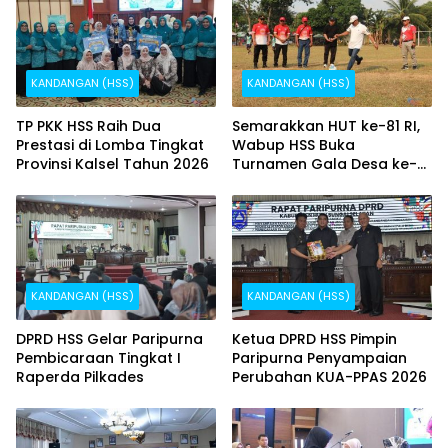
KANDANGAN (HSS)
KANDANGAN (HSS)
TP PKK HSS Raih Dua
Semarakkan HUT ke-81 RI,
Prestasi di Lomba Tingkat
Wabup HSS Buka
Provinsi Kalsel Tahun 2026
Turnamen Gala Desa ke-
XII se-Bamban
KANDANGAN (HSS)
KANDANGAN (HSS)
DPRD HSS Gelar Paripurna
Ketua DPRD HSS Pimpin
Pembicaraan Tingkat I
Paripurna Penyampaian
Raperda Pilkades
Perubahan KUA-PPAS 2026