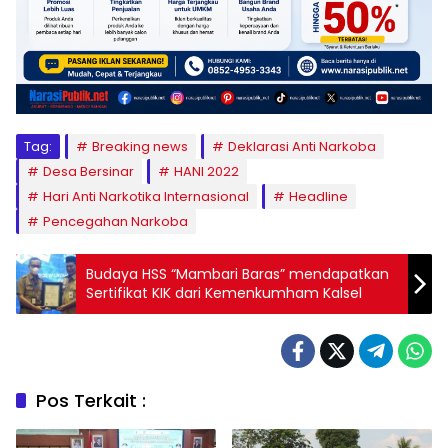
Tag:
Breaking news
Deklarasi Anti Narkoba
Desa Bersinar
HANI 2022
Hari Anti Narkotika Internasional
Headline
Pencegahan Narkoba
Budaya HSS “Mambari Baras” mendapatkan
Sertifikat KIK dari Kemenkumham Kalsel
Pos Terkait :