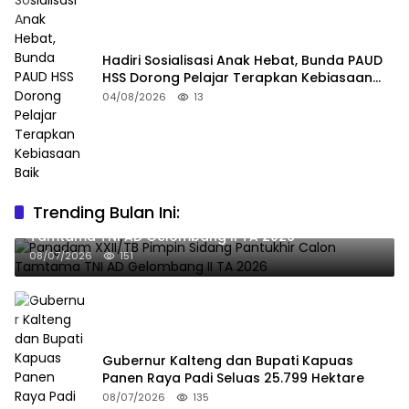
Hadiri Sosialisasi Anak Hebat, Bunda PAUD
HSS Dorong Pelajar Terapkan Kebiasaan
Baik
04/08/2026
13
Trending Bulan Ini:
Pangdam XXII/TB Pimpin Sidang Pantukhir Calon
Tamtama TNI AD Gelombang II TA 2026
08/07/2026
151
Gubernur Kalteng dan Bupati Kapuas
Panen Raya Padi Seluas 25.799 Hektare
08/07/2026
135