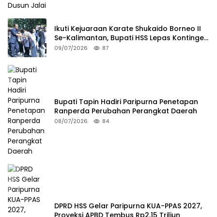
Ikuti Kejuaraan Karate Shukaido Borneo II
Se-Kalimantan, Bupati HSS Lepas Kontingen
FORKI
09/07/2026
87
Bupati Tapin Hadiri Paripurna Penetapan
Ranperda Perubahan Perangkat Daerah
08/07/2026
84
DPRD HSS Gelar Paripurna KUA-PPAS 2027,
Proyeksi APBD Tembus Rp2,15 Triliun