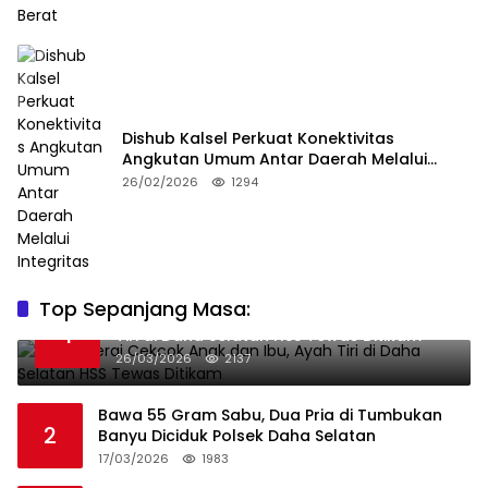
Dishub Kalsel Perkuat Konektivitas
Angkutan Umum Antar Daerah Melalui
Integritas
26/02/2026
1294
Top Sepanjang Masa:
Niat Melerai Cekcok Anak dan Ibu, Ayah
1
Tiri di Daha Selatan HSS Tewas Ditikam
26/03/2026
2137
Bawa 55 Gram Sabu, Dua Pria di Tumbukan
2
Banyu Diciduk Polsek Daha Selatan
17/03/2026
1983