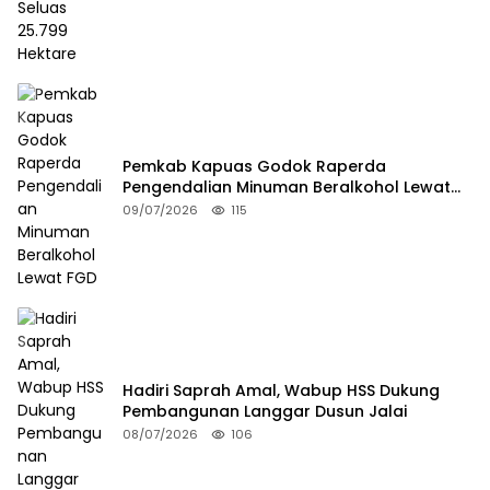
Pemkab Kapuas Godok Raperda
Pengendalian Minuman Beralkohol Lewat
FGD
09/07/2026
115
Hadiri Saprah Amal, Wabup HSS Dukung
Pembangunan Langgar Dusun Jalai
08/07/2026
106