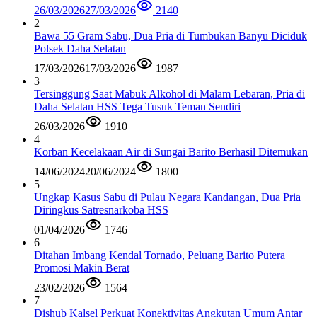
26/03/2026
27/03/2026
2140
2
Bawa 55 Gram Sabu, Dua Pria di Tumbukan Banyu Diciduk
Polsek Daha Selatan
17/03/2026
17/03/2026
1987
3
Tersinggung Saat Mabuk Alkohol di Malam Lebaran, Pria di
Daha Selatan HSS Tega Tusuk Teman Sendiri
26/03/2026
1910
4
Korban Kecelakaan Air di Sungai Barito Berhasil Ditemukan
14/06/2024
20/06/2024
1800
5
Ungkap Kasus Sabu di Pulau Negara Kandangan, Dua Pria
Diringkus Satresnarkoba HSS
01/04/2026
1746
6
Ditahan Imbang Kendal Tornado, Peluang Barito Putera
Promosi Makin Berat
23/02/2026
1564
7
Dishub Kalsel Perkuat Konektivitas Angkutan Umum Antar