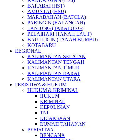
KANDANGAN (HSS)
BARABAI (HST)
AMUNTAI (HSU)
MARABAHAN (BATOLA)
PARINGIN (BALANGAN)
TANJUNG (TABALONG)
PELAIHARI (TANAH LAUT)
BATU LICIN (TANAH BUMBU)
KOTABARU
REGIONAL
KALIMANTAN SELATAN
KALIMANTAN TENGAH
KALIMANTAN TIMUR
KALIMANTAN BARAT
KALIMANTAN UTARA
PERISTIWA & HUKUM
HUKUM & KRIMINAL
HUKUM
KRIMINAL
KEPOLISIAN
TNI
KEJAKSAAN
RUMAH TAHANAN
PERISTIWA
BENCANA