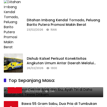
Ditahan Imbang Kendal Tornado, Peluang
Barito Putera Promosi Makin Berat
23/02/2026
1566
Dishub Kalsel Perkuat Konektivitas
Angkutan Umum Antar Daerah Melalui
Integritas
26/02/2026
1300
Top Sepanjang Masa:
Niat Melerai Cekcok Anak dan Ibu, Ayah
1
Tiri di Daha Selatan HSS Tewas Ditikam
26/03/2026
2141
Bawa 55 Gram Sabu, Dua Pria di Tumbukan