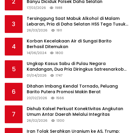
2
Banyu Diciduk Polsek Daha Selatan
17/03/2026
1988
Tersinggung Saat Mabuk Alkohol di Malam
3
Lebaran, Pria di Daha Selatan HSS Tega Tusuk
Teman Sendiri
26/03/2026
1911
Korban Kecelakaan Air di Sungai Barito
4
Berhasil Ditemukan
14/06/2024
1800
Ungkap Kasus Sabu di Pulau Negara
5
Kandangan, Dua Pria Diringkus Satresnarkoba
HSS
01/04/2026
1747
Ditahan Imbang Kendal Tornado, Peluang
6
Barito Putera Promosi Makin Berat
23/02/2026
1566
Dishub Kalsel Perkuat Konektivitas Angkutan
7
Umum Antar Daerah Melalui Integritas
26/02/2026
1300
Iran Tolak Serahkan Uranium ke AS, Trump: