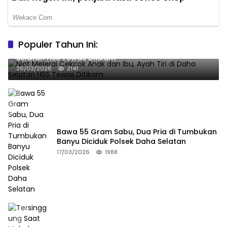
Populer Tahun Ini:
Niat Melerai Cekcok Anak dan Ibu, Ayah Tiri di Daha
Selatan HSS Tewas Ditikam
26/03/2026
2141
Bawa 55 Gram Sabu, Dua Pria di Tumbukan
Banyu Diciduk Polsek Daha Selatan
17/03/2026
1988