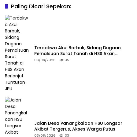
Paling Dicari Sepekan:
Terdakwa Akui Barbuk, Sidang Dugaan
Pemalsuan Surat Tanah di HSS Akan
Berlanjut Tuntutan JPU
03/08/2026
35
Jalan Desa Panangkalaan HSU Longsor
Akibat Tergerus, Akses Warga Putus
03/08/2026
33