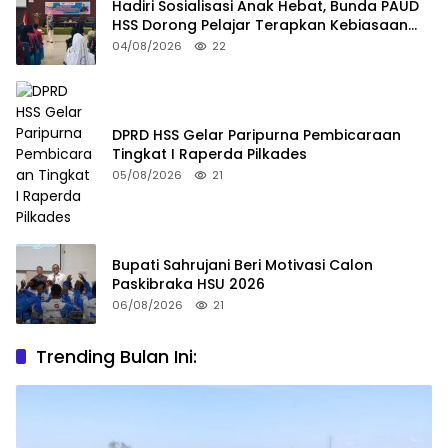
Hadiri Sosialisasi Anak Hebat, Bunda PAUD
HSS Dorong Pelajar Terapkan Kebiasaan
Baik
04/08/2026
22
DPRD HSS Gelar Paripurna Pembicaraan
Tingkat I Raperda Pilkades
05/08/2026
21
Bupati Sahrujani Beri Motivasi Calon
Paskibraka HSU 2026
06/08/2026
21
Trending Bulan Ini: