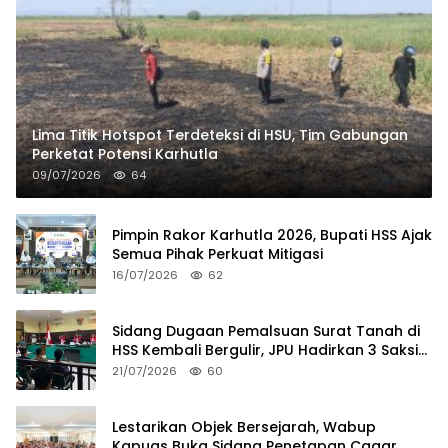
Lima Titik Hotspot Terdeteksi di HSU, Tim Gabungan
Perketat Potensi Karhutla
09/07/2026
64
Pimpin Rakor Karhutla 2026, Bupati HSS Ajak
Semua Pihak Perkuat Mitigasi
16/07/2026
62
Sidang Dugaan Pemalsuan Surat Tanah di
HSS Kembali Bergulir, JPU Hadirkan 3 Saksi
Pelapor
21/07/2026
60
Lestarikan Objek Bersejarah, Wabup
Kapuas Buka Sidang Penetapan Cagar