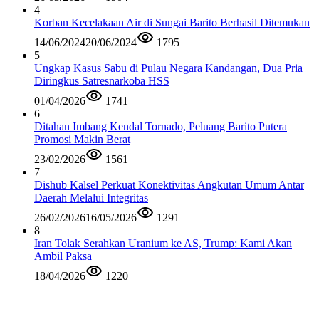
4
Korban Kecelakaan Air di Sungai Barito Berhasil Ditemukan
14/06/2024
20/06/2024
1795
5
Ungkap Kasus Sabu di Pulau Negara Kandangan, Dua Pria
Diringkus Satresnarkoba HSS
01/04/2026
1741
6
Ditahan Imbang Kendal Tornado, Peluang Barito Putera
Promosi Makin Berat
23/02/2026
1561
7
Dishub Kalsel Perkuat Konektivitas Angkutan Umum Antar
Daerah Melalui Integritas
26/02/2026
16/05/2026
1291
8
Iran Tolak Serahkan Uranium ke AS, Trump: Kami Akan
Ambil Paksa
18/04/2026
1220