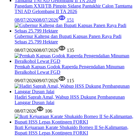
Pangdam XXII/TB Pimpin Sidang Pantukhir Calon Tamtama
TNI AD Gelombang II TA 2026
08/07/2026
08/07/2026
151
Gubernur Kalteng dan Bupati Kapuas Panen Raya Padi
Seluas 25.799 Hektare
08/07/2026
08/07/2026
135
Pemkab Kapuas Godok Raperda Pengendalian Minuman
Beralkohol Lewat FGD
09/07/2026
09/07/2026
115
Hadiri Saprah Amal, Wabup HSS Dukung Pembangunan
Langgar Dusun Jalai
08/07/2026
106
Ikuti Kejuaraan Karate Shukaido Borneo II Se-Kalimantan,
Bupati HSS Lepas Kontingen FORKI