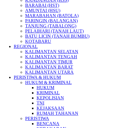
KANDANGAN (HSS)
BARABAI (HST)
AMUNTAI (HSU)
MARABAHAN (BATOLA)
PARINGIN (BALANGAN)
TANJUNG (TABALONG)
PELAIHARI (TANAH LAUT)
BATU LICIN (TANAH BUMBU)
KOTABARU
REGIONAL
KALIMANTAN SELATAN
KALIMANTAN TENGAH
KALIMANTAN TIMUR
KALIMANTAN BARAT
KALIMANTAN UTARA
PERISTIWA & HUKUM
HUKUM & KRIMINAL
HUKUM
KRIMINAL
KEPOLISIAN
TNI
KEJAKSAAN
RUMAH TAHANAN
PERISTIWA
BENCANA