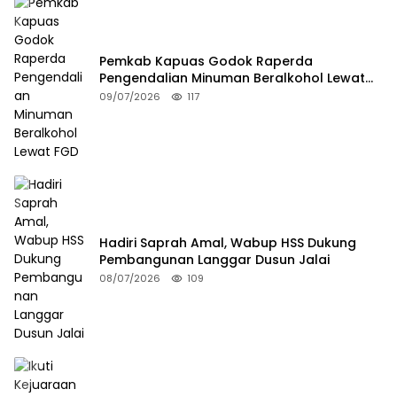
Pemkab Kapuas Godok Raperda
Pengendalian Minuman Beralkohol Lewat
FGD
09/07/2026
117
Hadiri Saprah Amal, Wabup HSS Dukung
Pembangunan Langgar Dusun Jalai
08/07/2026
109