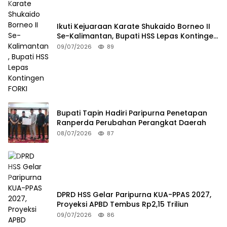
Ikuti Kejuaraan Karate Shukaido Borneo II
Se-Kalimantan, Bupati HSS Lepas Kontingen
FORKI
09/07/2026
89
Bupati Tapin Hadiri Paripurna Penetapan
Ranperda Perubahan Perangkat Daerah
08/07/2026
87
DPRD HSS Gelar Paripurna KUA-PPAS 2027,
Proyeksi APBD Tembus Rp2,15 Triliun
09/07/2026
86