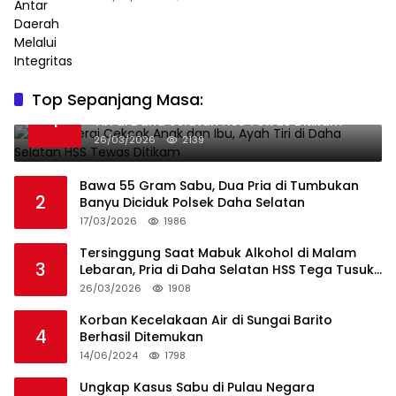
Top Sepanjang Masa:
Niat Melerai Cekcok Anak dan Ibu, Ayah
1
Tiri di Daha Selatan HSS Tewas Ditikam
26/03/2026
2139
Bawa 55 Gram Sabu, Dua Pria di Tumbukan
2
Banyu Diciduk Polsek Daha Selatan
17/03/2026
1986
Tersinggung Saat Mabuk Alkohol di Malam
3
Lebaran, Pria di Daha Selatan HSS Tega Tusuk
Teman Sendiri
26/03/2026
1908
Korban Kecelakaan Air di Sungai Barito
4
Berhasil Ditemukan
14/06/2024
1798
Ungkap Kasus Sabu di Pulau Negara