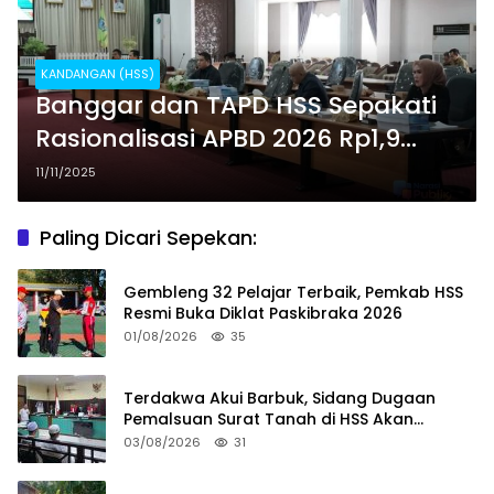
KANDANGAN (HSS)
Banggar dan TAPD HSS Sepakati
Rasionalisasi APBD 2026 Rp1,9
Triliun
11/11/2025
Paling Dicari Sepekan:
Gembleng 32 Pelajar Terbaik, Pemkab HSS
Resmi Buka Diklat Paskibraka 2026
01/08/2026
35
Terdakwa Akui Barbuk, Sidang Dugaan
Pemalsuan Surat Tanah di HSS Akan
Berlanjut Tuntutan JPU
03/08/2026
31