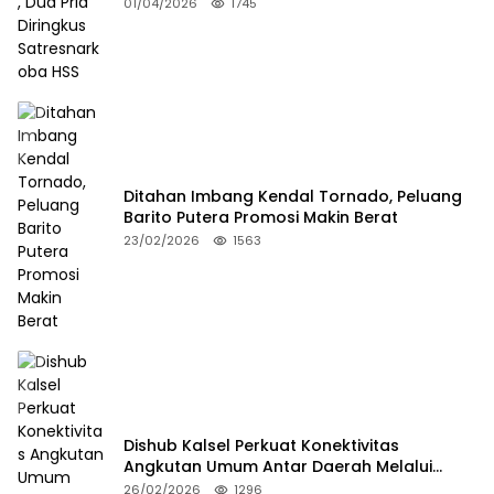
Satresnarkoba HSS
01/04/2026
1745
Ditahan Imbang Kendal Tornado, Peluang
Barito Putera Promosi Makin Berat
23/02/2026
1563
Dishub Kalsel Perkuat Konektivitas
Angkutan Umum Antar Daerah Melalui
Integritas
26/02/2026
1296