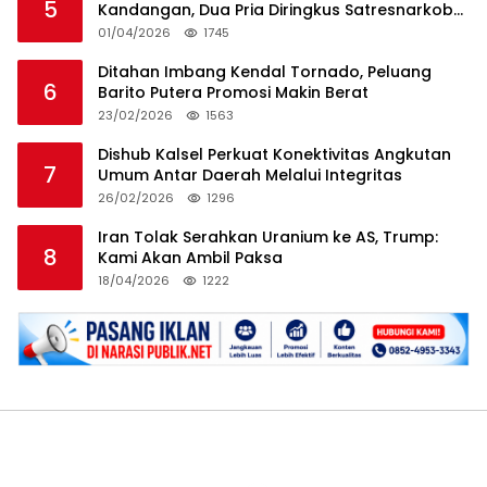
5
Kandangan, Dua Pria Diringkus Satresnarkoba
HSS
01/04/2026
1745
Ditahan Imbang Kendal Tornado, Peluang
6
Barito Putera Promosi Makin Berat
23/02/2026
1563
Dishub Kalsel Perkuat Konektivitas Angkutan
7
Umum Antar Daerah Melalui Integritas
26/02/2026
1296
Iran Tolak Serahkan Uranium ke AS, Trump:
8
Kami Akan Ambil Paksa
18/04/2026
1222