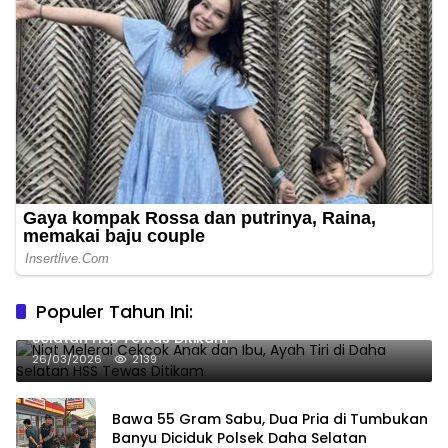
Populer Tahun Ini:
Niat Melerai Cekcok Anak dan Ibu, Ayah Tiri di Daha
Selatan HSS Tewas Ditikam
26/03/2026
2139
Bawa 55 Gram Sabu, Dua Pria di Tumbukan
Banyu Diciduk Polsek Daha Selatan