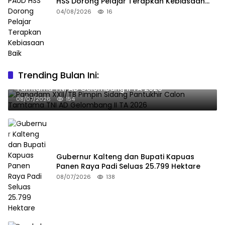
HSS Dorong Pelajar Terapkan Kebiasaan
Baik
04/08/2026
16
Trending Bulan Ini:
Pangdam XXII/TB Pimpin Sidang Pantukhir Calon
Tamtama TNI AD Gelombang II TA 2026
08/07/2026
154
Gubernur Kalteng dan Bupati Kapuas
Panen Raya Padi Seluas 25.799 Hektare
08/07/2026
138