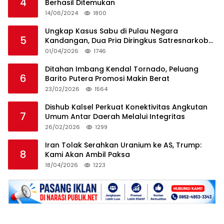
4
Berhasil Ditemukan
14/06/2024
1800
Ungkap Kasus Sabu di Pulau Negara
5
Kandangan, Dua Pria Diringkus Satresnarkoba
HSS
01/04/2026
1746
Ditahan Imbang Kendal Tornado, Peluang
6
Barito Putera Promosi Makin Berat
23/02/2026
1564
Dishub Kalsel Perkuat Konektivitas Angkutan
7
Umum Antar Daerah Melalui Integritas
26/02/2026
1299
Iran Tolak Serahkan Uranium ke AS, Trump:
8
Kami Akan Ambil Paksa
18/04/2026
1223