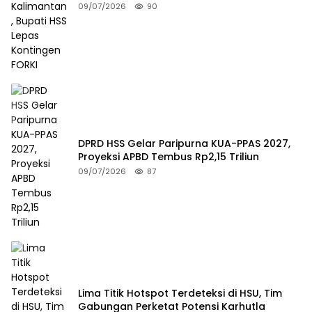
FORKI
09/07/2026
90
DPRD HSS Gelar Paripurna KUA-PPAS 2027,
Proyeksi APBD Tembus Rp2,15 Triliun
09/07/2026
87
Lima Titik Hotspot Terdeteksi di HSU, Tim
Gabungan Perketat Potensi Karhutla