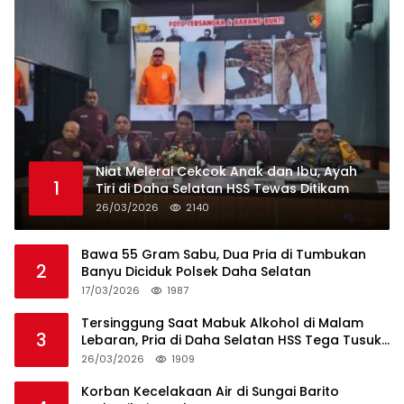
Niat Melerai Cekcok Anak dan Ibu, Ayah
1
Tiri di Daha Selatan HSS Tewas Ditikam
26/03/2026
2140
Bawa 55 Gram Sabu, Dua Pria di Tumbukan
2
Banyu Diciduk Polsek Daha Selatan
17/03/2026
1987
Tersinggung Saat Mabuk Alkohol di Malam
3
Lebaran, Pria di Daha Selatan HSS Tega Tusuk
Teman Sendiri
26/03/2026
1909
Korban Kecelakaan Air di Sungai Barito