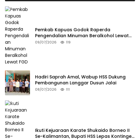
Pemkab Kapuas Godok Raperda
Pengendalian Minuman Beralkohol Lewat
FGD
09/07/2026
119
Hadiri Saprah Amal, Wabup HSS Dukung
Pembangunan Langgar Dusun Jalai
08/07/2026
111
Ikuti Kejuaraan Karate Shukaido Borneo II
Se-Kalimantan, Bupati HSS Lepas Kontingen