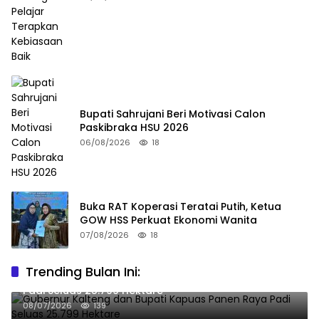
Bupati Sahrujani Beri Motivasi Calon
Paskibraka HSU 2026
06/08/2026
18
Buka RAT Koperasi Teratai Putih, Ketua
GOW HSS Perkuat Ekonomi Wanita
07/08/2026
18
Trending Bulan Ini:
Gubernur Kalteng dan Bupati Kapuas Panen Raya
Padi Seluas 25.799 Hektare
08/07/2026
139