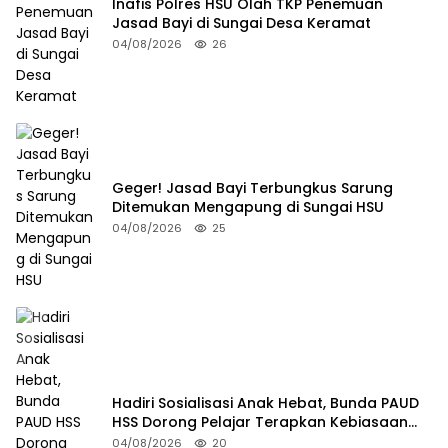
Inafis Polres HSU Olah TKP Penemuan
Jasad Bayi di Sungai Desa Keramat
04/08/2026
26
Geger! Jasad Bayi Terbungkus Sarung
Ditemukan Mengapung di Sungai HSU
04/08/2026
25
Hadiri Sosialisasi Anak Hebat, Bunda PAUD
HSS Dorong Pelajar Terapkan Kebiasaan
Baik
04/08/2026
20