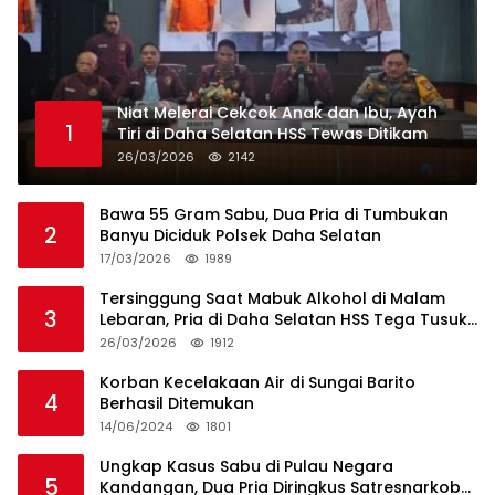
Niat Melerai Cekcok Anak dan Ibu, Ayah
1
Tiri di Daha Selatan HSS Tewas Ditikam
26/03/2026
2142
Bawa 55 Gram Sabu, Dua Pria di Tumbukan
2
Banyu Diciduk Polsek Daha Selatan
17/03/2026
1989
Tersinggung Saat Mabuk Alkohol di Malam
3
Lebaran, Pria di Daha Selatan HSS Tega Tusuk
Teman Sendiri
26/03/2026
1912
Korban Kecelakaan Air di Sungai Barito
4
Berhasil Ditemukan
14/06/2024
1801
Ungkap Kasus Sabu di Pulau Negara
5
Kandangan, Dua Pria Diringkus Satresnarkoba