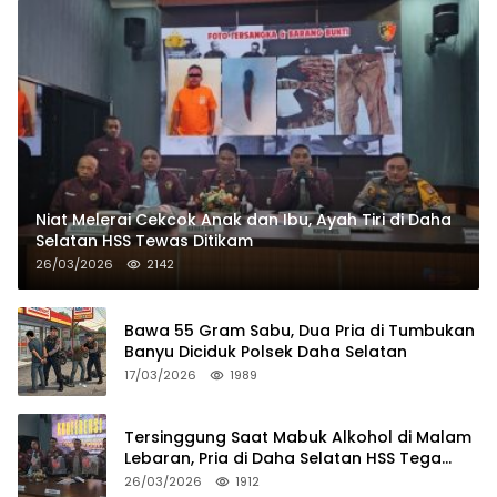
Niat Melerai Cekcok Anak dan Ibu, Ayah Tiri di Daha
Selatan HSS Tewas Ditikam
26/03/2026
2142
Bawa 55 Gram Sabu, Dua Pria di Tumbukan
Banyu Diciduk Polsek Daha Selatan
17/03/2026
1989
Tersinggung Saat Mabuk Alkohol di Malam
Lebaran, Pria di Daha Selatan HSS Tega
Tusuk Teman Sendiri
26/03/2026
1912