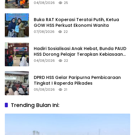
04/08/2026
25
Buka RAT Koperasi Teratai Putih, Ketua
GOW HSS Perkuat Ekonomi Wanita
07/08/2026
22
Hadiri Sosialisasi Anak Hebat, Bunda PAUD
HSS Dorong Pelajar Terapkan Kebiasaan
Baik
04/08/2026
22
DPRD HSS Gelar Paripurna Pembicaraan
Tingkat I Raperda Pilkades
05/08/2026
21
Trending Bulan Ini: