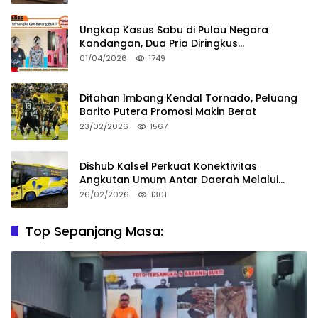
Ungkap Kasus Sabu di Pulau Negara
Kandangan, Dua Pria Diringkus
Satresnarkoba HSS
01/04/2026
1749
Ditahan Imbang Kendal Tornado, Peluang
Barito Putera Promosi Makin Berat
23/02/2026
1567
Dishub Kalsel Perkuat Konektivitas
Angkutan Umum Antar Daerah Melalui
Integritas
26/02/2026
1301
Top Sepanjang Masa: