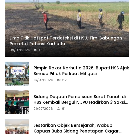
Lima Titik Hotspot Terdeteksi di HSU, Tim Gabungan
Perketat Potensi Karhutla
09/07/2026
65
Pimpin Rakor Karhutla 2026, Bupati HSS Ajak
Semua Pihak Perkuat Mitigasi
16/07/2026
62
Sidang Dugaan Pemalsuan Surat Tanah di
HSS Kembali Bergulir, JPU Hadirkan 3 Saksi
Pelapor
21/07/2026
61
Lestarikan Objek Bersejarah, Wabup
Kapuas Buka Sidang Penetapan Cagar