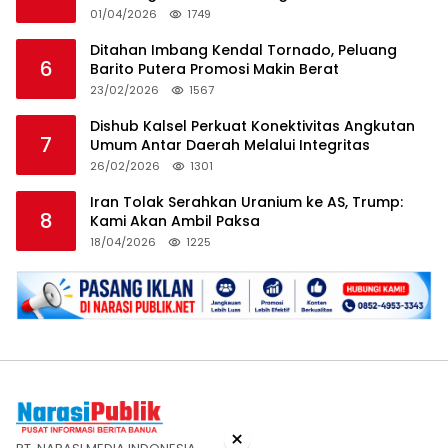
HSS
01/04/2026
1749
Ditahan Imbang Kendal Tornado, Peluang
6
Barito Putera Promosi Makin Berat
23/02/2026
1567
Dishub Kalsel Perkuat Konektivitas Angkutan
7
Umum Antar Daerah Melalui Integritas
26/02/2026
1301
Iran Tolak Serahkan Uranium ke AS, Trump:
8
Kami Akan Ambil Paksa
18/04/2026
1225
×