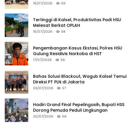
Budaya 2026
16/07/2026
59
Tertinggi di Kalsel, Produktivitas Padi HSU
Melesat Berkat OPLAH
16/07/2026
58
Pengembangan Kasus Ekstasi, Polres HSU
Gulung Residivis Narkoba di HST
17/07/2026
58
Bahas Solusi Blackout, Wagub Kalsel Temui
Direksi PT PLN di Jakarta
09/07/2026
57
Hadiri Grand Final Pepelingasih, Bupati HSS
Dorong Pemuda Peduli Lingkungan
20/07/2026
56