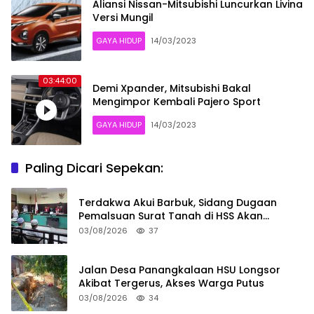
Aliansi Nissan-Mitsubishi Luncurkan Livina
Versi Mungil
GAYA HIDUP
14/03/2023
03:44:00
Demi Xpander, Mitsubishi Bakal
Mengimpor Kembali Pajero Sport
GAYA HIDUP
14/03/2023
Paling Dicari Sepekan:
Terdakwa Akui Barbuk, Sidang Dugaan
Pemalsuan Surat Tanah di HSS Akan
Berlanjut Tuntutan JPU
03/08/2026
37
Jalan Desa Panangkalaan HSU Longsor
Akibat Tergerus, Akses Warga Putus
03/08/2026
34