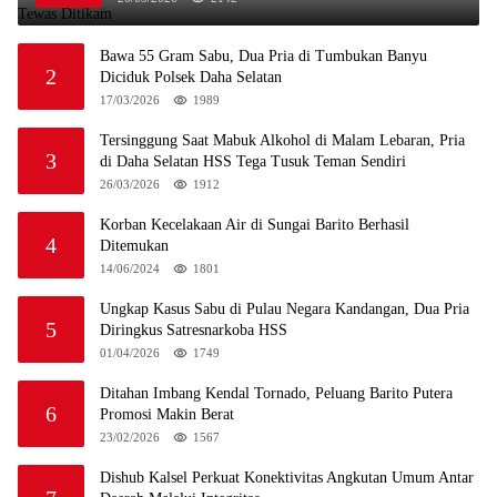
Bawa 55 Gram Sabu, Dua Pria di Tumbukan Banyu
2
Diciduk Polsek Daha Selatan
17/03/2026
1989
Tersinggung Saat Mabuk Alkohol di Malam Lebaran, Pria
3
di Daha Selatan HSS Tega Tusuk Teman Sendiri
26/03/2026
1912
Korban Kecelakaan Air di Sungai Barito Berhasil
4
Ditemukan
14/06/2024
1801
Ungkap Kasus Sabu di Pulau Negara Kandangan, Dua Pria
5
Diringkus Satresnarkoba HSS
01/04/2026
1749
Ditahan Imbang Kendal Tornado, Peluang Barito Putera
6
Promosi Makin Berat
23/02/2026
1567
Dishub Kalsel Perkuat Konektivitas Angkutan Umum Antar