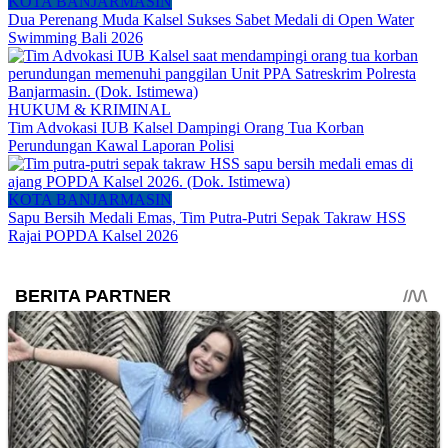
KOTA BANJARMASIN
Dua Perenang Muda Kalsel Sukses Sabet Medali di Open Water
Swimming Bali 2026
HUKUM & KRIMINAL
Tim Advokasi IUB Kalsel Dampingi Orang Tua Korban
Perundungan Kawal Laporan Polisi
KOTA BANJARMASIN
Sapu Bersih Medali Emas, Tim Putra-Putri Sepak Takraw HSS
Rajai POPDA Kalsel 2026