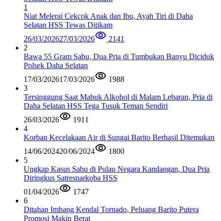
1
Niat Melerai Cekcok Anak dan Ibu, Ayah Tiri di Daha
Selatan HSS Tewas Ditikam
26/03/2026
27/03/2026
2141
2
Bawa 55 Gram Sabu, Dua Pria di Tumbukan Banyu Diciduk
Polsek Daha Selatan
17/03/2026
17/03/2026
1988
3
Tersinggung Saat Mabuk Alkohol di Malam Lebaran, Pria di
Daha Selatan HSS Tega Tusuk Teman Sendiri
26/03/2026
1911
4
Korban Kecelakaan Air di Sungai Barito Berhasil Ditemukan
14/06/2024
20/06/2024
1800
5
Ungkap Kasus Sabu di Pulau Negara Kandangan, Dua Pria
Diringkus Satresnarkoba HSS
01/04/2026
1747
6
Ditahan Imbang Kendal Tornado, Peluang Barito Putera
Promosi Makin Berat