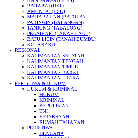
KANDANGAN (HSS)
BARABAI (HST)
AMUNTAI (HSU)
MARABAHAN (BATOLA)
PARINGIN (BALANGAN)
TANJUNG (TABALONG)
PELAIHARI (TANAH LAUT)
BATU LICIN (TANAH BUMBU)
KOTABARU
REGIONAL
KALIMANTAN SELATAN
KALIMANTAN TENGAH
KALIMANTAN TIMUR
KALIMANTAN BARAT
KALIMANTAN UTARA
PERISTIWA & HUKUM
HUKUM & KRIMINAL
HUKUM
KRIMINAL
KEPOLISIAN
TNI
KEJAKSAAN
RUMAH TAHANAN
PERISTIWA
BENCANA