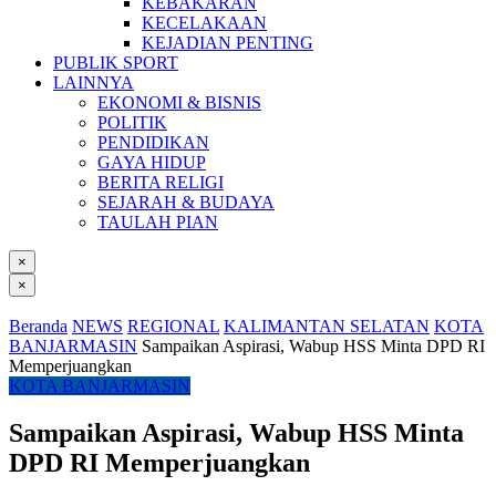
KEBAKARAN
KECELAKAAN
KEJADIAN PENTING
PUBLIK SPORT
LAINNYA
EKONOMI & BISNIS
POLITIK
PENDIDIKAN
GAYA HIDUP
BERITA RELIGI
SEJARAH & BUDAYA
TAULAH PIAN
×
×
Beranda
NEWS
REGIONAL
KALIMANTAN SELATAN
KOTA
BANJARMASIN
Sampaikan Aspirasi, Wabup HSS Minta DPD RI
Memperjuangkan
KOTA BANJARMASIN
Sampaikan Aspirasi, Wabup HSS Minta
DPD RI Memperjuangkan