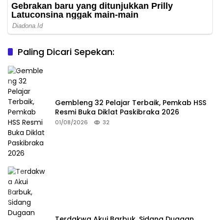
Paling Dicari Sepekan:
Gembleng 32 Pelajar Terbaik, Pemkab HSS
Resmi Buka Diklat Paskibraka 2026
01/08/2026
32
Terdakwa Akui Barbuk, Sidang Dugaan