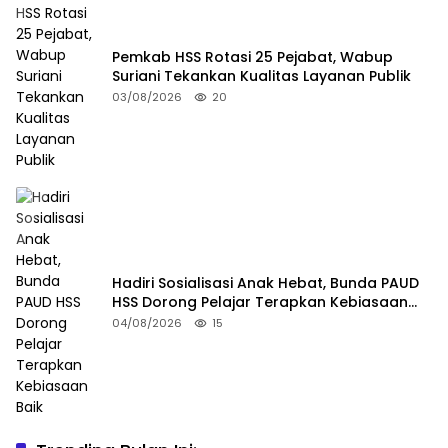
Pemkab HSS Rotasi 25 Pejabat, Wabup
Suriani Tekankan Kualitas Layanan Publik
03/08/2026
20
Hadiri Sosialisasi Anak Hebat, Bunda PAUD
HSS Dorong Pelajar Terapkan Kebiasaan
Baik
04/08/2026
15