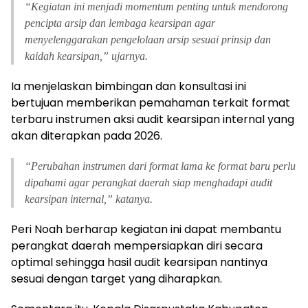
“Kegiatan ini menjadi momentum penting untuk mendorong
pencipta arsip dan lembaga kearsipan agar
menyelenggarakan pengelolaan arsip sesuai prinsip dan
kaidah kearsipan,” ujarnya.
Ia menjelaskan bimbingan dan konsultasi ini
bertujuan memberikan pemahaman terkait format
terbaru instrumen aksi audit kearsipan internal yang
akan diterapkan pada 2026.
“Perubahan instrumen dari format lama ke format baru perlu
dipahami agar perangkat daerah siap menghadapi audit
kearsipan internal,” katanya.
Peri Noah berharap kegiatan ini dapat membantu
perangkat daerah mempersiapkan diri secara
optimal sehingga hasil audit kearsipan nantinya
sesuai dengan target yang diharapkan.