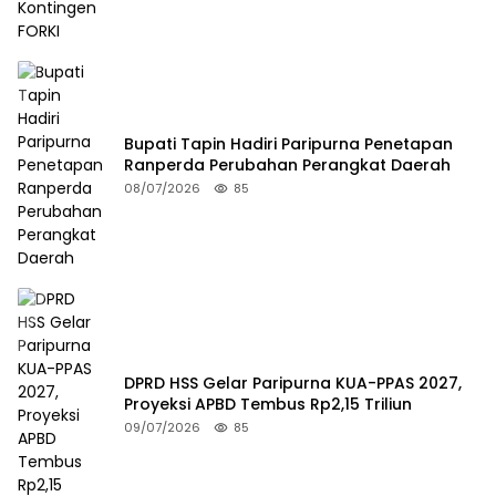
Bupati Tapin Hadiri Paripurna Penetapan
Ranperda Perubahan Perangkat Daerah
08/07/2026
85
DPRD HSS Gelar Paripurna KUA-PPAS 2027,
Proyeksi APBD Tembus Rp2,15 Triliun
09/07/2026
85