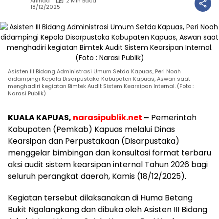
Aninda
2 Min Baca
18/12/2025
Asisten III Bidang Administrasi Umum Setda Kapuas, Peri Noah
didampingi Kepala Disarpustaka Kabupaten Kapuas, Aswan saat
menghadiri kegiatan Bimtek Audit Sistem Kearsipan Internal. (Foto :
Narasi Publik)
KUALA KAPUAS,
narasipublik.net
–
Pemerintah
Kabupaten (Pemkab) Kapuas melalui Dinas
Kearsipan dan Perpustakaan (Disarpustaka)
menggelar bimbingan dan konsultasi format terbaru
aksi audit sistem kearsipan internal Tahun 2026 bagi
seluruh perangkat daerah, Kamis (18/12/2025).
Kegiatan tersebut dilaksanakan di Huma Betang
Bukit Ngalangkang dan dibuka oleh Asisten III Bidang