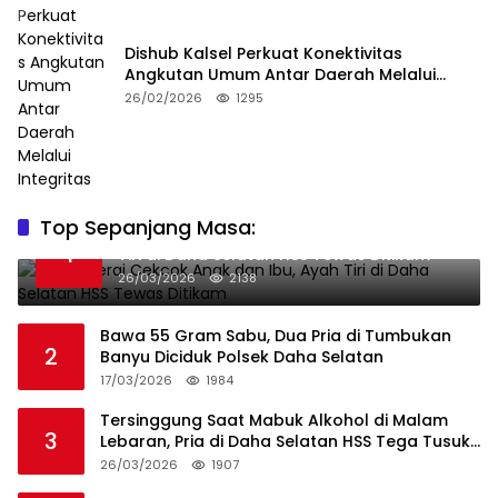
Dishub Kalsel Perkuat Konektivitas
Angkutan Umum Antar Daerah Melalui
Integritas
26/02/2026
1295
Top Sepanjang Masa:
Niat Melerai Cekcok Anak dan Ibu, Ayah
1
Tiri di Daha Selatan HSS Tewas Ditikam
26/03/2026
2138
Bawa 55 Gram Sabu, Dua Pria di Tumbukan
2
Banyu Diciduk Polsek Daha Selatan
17/03/2026
1984
Tersinggung Saat Mabuk Alkohol di Malam
3
Lebaran, Pria di Daha Selatan HSS Tega Tusuk
Teman Sendiri
26/03/2026
1907