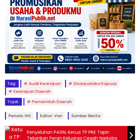
Tag:
Audit Kearsipan
Disarpustaka Kapuas
Kearsipan Daerah
Topik:
Pemerintah Daerah
Penulis: HG
Editor: Van
Sumber Berita
Penyeluhan P4GN, Ketua TP PKK Tapin
Tekankan Peran Keluarga Cegah Narkoba