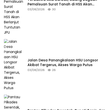
Pemalsuan Surat Tanah di HSS Akan
Berlanjut Tuntutan JPU
03/08/2026
30
Jalan Desa Panangkalaan HSU Longsor
Akibat Tergerus, Akses Warga Putus
03/08/2026
26