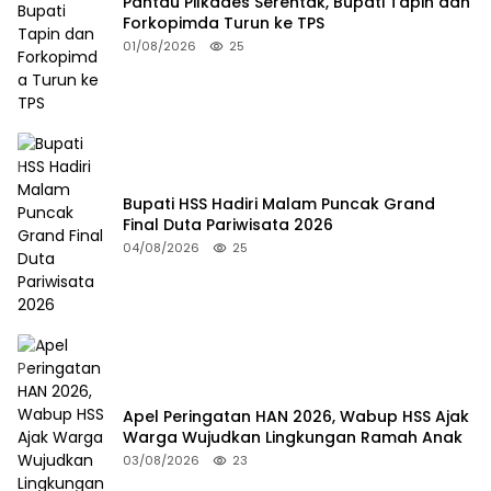
Pantau Pilkades Serentak, Bupati Tapin dan
Forkopimda Turun ke TPS
01/08/2026
25
Bupati HSS Hadiri Malam Puncak Grand
Final Duta Pariwisata 2026
04/08/2026
25
Apel Peringatan HAN 2026, Wabup HSS Ajak
Warga Wujudkan Lingkungan Ramah Anak
03/08/2026
23