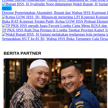
(HSS)
Dorong Pemerintahan Akuntabel, Bupati dan Wabup HSS Kunjungi
Buka RAT Koperasi Teratai Putih, Ketua GOW HSS Perkuat Ekono
TP PKK HSS Raih Dua Prestasi di Lomba Tingkat Provinsi Kalsel 
Semarakkan HUT ke-81 RI, Wabup HSS Buka Turnamen Gala Desa