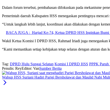
Dalam forum tersebut, pembahasan difokuskan pada mekanisme penem
Pemerintah daerah Kabupaten HSS menegaskan pentingnya mencari sol
“Untuk langkah lebih lanjut, koordinasi akan dilakukan dengan keme
BACA JUGA :
Harjad Ke-74, Ketua DPRD HSS Inginkan Bumi 
Wakil Ketua Komisi I DPRD HSS, Rahmad Iriadi juga menegaskan ko
“Kami memastikan setiap kebijakan tetap selaras dengan aturan dan 
Tag:
DPRD Hulu Sungai Selatan
Komisi I DPRD HSS
PPPK Paruh
Penulis: Rey
Editor: Van
Sumber Berita
Wabup HSS Suriani Hadiri Parigi Bersholawat dan Maulid Nabi 