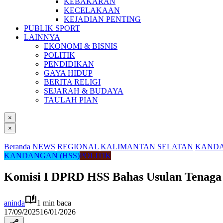
KEBAKARAN
KECELAKAAN
KEJADIAN PENTING
PUBLIK SPORT
LAINNYA
EKONOMI & BISNIS
POLITIK
PENDIDIKAN
GAYA HIDUP
BERITA RELIGI
SEJARAH & BUDAYA
TAULAH PIAN
×
×
Beranda
NEWS
REGIONAL
KALIMANTAN SELATAN
KANDA
KANDANGAN (HSS)
POLITIK
Komisi I DPRD HSS Bahas Usulan Tenag
aninda
1 min baca
17/09/2025
16/01/2026