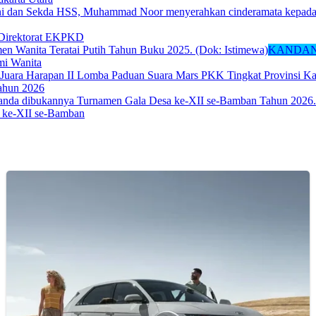
 Direktorat EKPKD
KANDAN
mi Wanita
Tahun 2026
 ke-XII se-Bamban