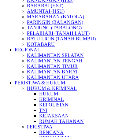
KANDANGAN (HSS)
BARABAI (HST)
AMUNTAI (HSU)
MARABAHAN (BATOLA)
PARINGIN (BALANGAN)
TANJUNG (TABALONG)
PELAIHARI (TANAH LAUT)
BATU LICIN (TANAH BUMBU)
KOTABARU
REGIONAL
KALIMANTAN SELATAN
KALIMANTAN TENGAH
KALIMANTAN TIMUR
KALIMANTAN BARAT
KALIMANTAN UTARA
PERISTIWA & HUKUM
HUKUM & KRIMINAL
HUKUM
KRIMINAL
KEPOLISIAN
TNI
KEJAKSAAN
RUMAH TAHANAN
PERISTIWA
BENCANA