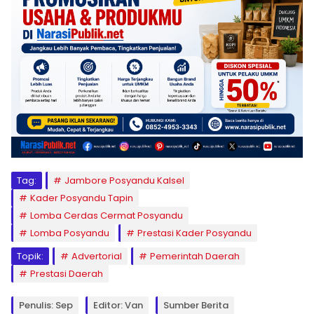
Tag:
Jambore Posyandu Kalsel
Kader Posyandu Tapin
Lomba Cerdas Cermat Posyandu
Lomba Posyandu
Prestasi Kader Posyandu
Topik:
Advertorial
Pemerintah Daerah
Prestasi Daerah
Penulis: Sep
Editor: Van
Sumber Berita