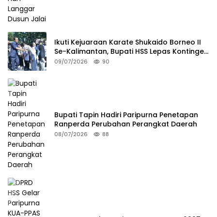
Ikuti Kejuaraan Karate Shukaido Borneo II
Se-Kalimantan, Bupati HSS Lepas Kontingen
FORKI
09/07/2026
90
Bupati Tapin Hadiri Paripurna Penetapan
Ranperda Perubahan Perangkat Daerah
08/07/2026
88