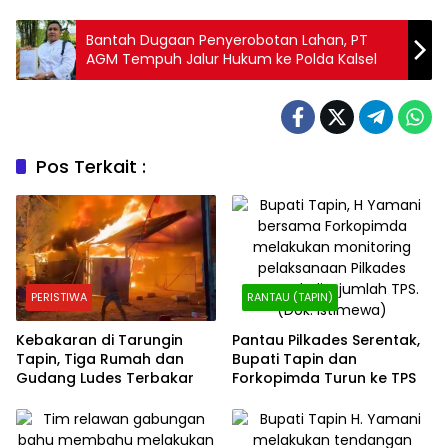
Bantah Dugaan Penyerobotan Lahan, PT
AGM Tempuh Jalur Hukum ke Polda Kalsel
Pos Terkait :
PERISTIWA
RANTAU (TAPIN)
Kebakaran di Tarungin
Pantau Pilkades Serentak,
Tapin, Tiga Rumah dan
Bupati Tapin dan
Gudang Ludes Terbakar
Forkopimda Turun ke TPS