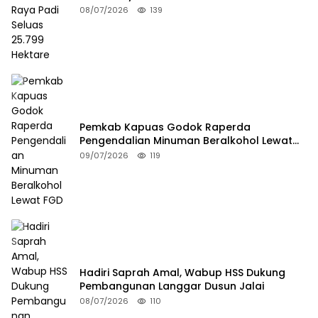
08/07/2026
139
Pemkab Kapuas Godok Raperda
Pengendalian Minuman Beralkohol Lewat
FGD
09/07/2026
119
Hadiri Saprah Amal, Wabup HSS Dukung
Pembangunan Langgar Dusun Jalai
08/07/2026
110