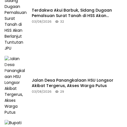
Terdakwa Akui Barbuk, Sidang Dugaan
Pemalsuan Surat Tanah di HSS Akan
Berlanjut Tuntutan JPU
03/08/2026
32
Jalan Desa Panangkalaan HSU Longsor
Akibat Tergerus, Akses Warga Putus
03/08/2026
29