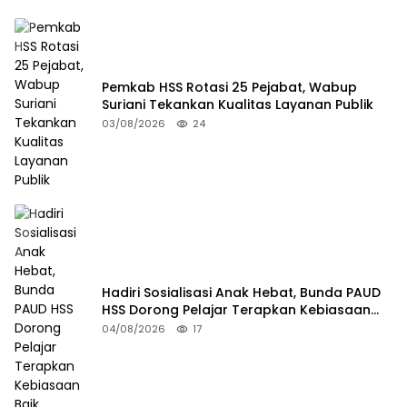
Pemkab HSS Rotasi 25 Pejabat, Wabup
Suriani Tekankan Kualitas Layanan Publik
03/08/2026
24
Hadiri Sosialisasi Anak Hebat, Bunda PAUD
HSS Dorong Pelajar Terapkan Kebiasaan
Baik
04/08/2026
17