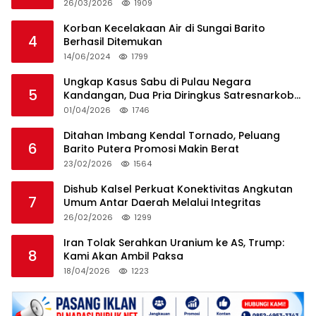
Teman Sendiri
26/03/2026
1909
Korban Kecelakaan Air di Sungai Barito
4
Berhasil Ditemukan
14/06/2024
1799
Ungkap Kasus Sabu di Pulau Negara
5
Kandangan, Dua Pria Diringkus Satresnarkoba
HSS
01/04/2026
1746
Ditahan Imbang Kendal Tornado, Peluang
6
Barito Putera Promosi Makin Berat
23/02/2026
1564
Dishub Kalsel Perkuat Konektivitas Angkutan
7
Umum Antar Daerah Melalui Integritas
26/02/2026
1299
Iran Tolak Serahkan Uranium ke AS, Trump:
8
Kami Akan Ambil Paksa
18/04/2026
1223