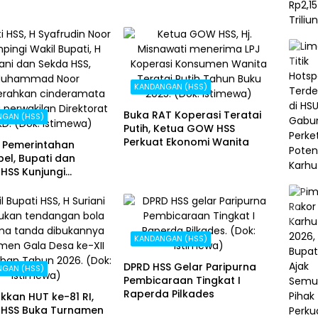
KANDANGAN (HSS)
Buka RAT Koperasi Teratai
NGAN (HSS)
Putih, Ketua GOW HSS
Perkuat Ekonomi Wanita
 Pemerintahan
el, Bupati dan
HSS Kunjungi
rat EKPKD
KANDANGAN (HSS)
DPRD HSS Gelar Paripurna
NGAN (HSS)
Pembicaraan Tingkat I
Raperda Pilkades
kan HUT ke-81 RI,
HSS Buka Turnamen