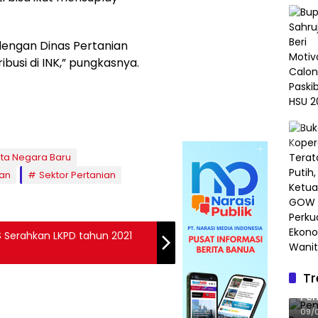
 dengan Dinas Pertanian
ibusi di INK,” pungkasnya.
ota Negara Baru
ian
Sektor Pertanian
S Serahkan LKPD tahun 2021
Tr
Pe
Pen
Le
09/