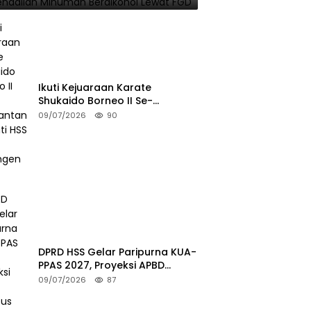
Ikuti Kejuaraan Karate
Shukaido Borneo II Se-
Kalimantan, Bupati HSS Lepas
09/07/2026
90
Kontingen FORKI
DPRD HSS Gelar Paripurna KUA-
PPAS 2027, Proyeksi APBD
Tembus Rp2,15 Triliun
09/07/2026
87