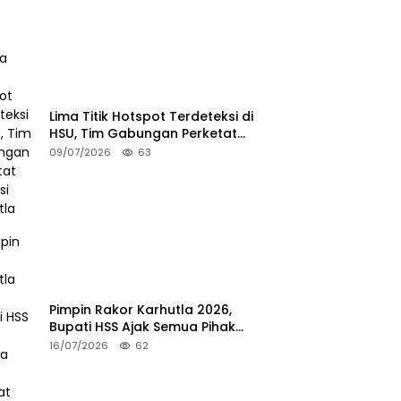
Lima Titik Hotspot Terdeteksi di
HSU, Tim Gabungan Perketat
Potensi Karhutla
09/07/2026
63
Pimpin Rakor Karhutla 2026,
Bupati HSS Ajak Semua Pihak
Perkuat Mitigasi
16/07/2026
62