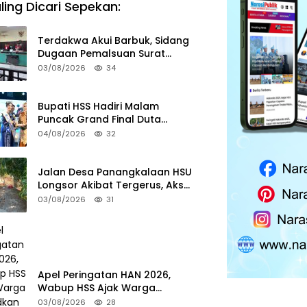
ling Dicari Sepekan:
Terdakwa Akui Barbuk, Sidang
Dugaan Pemalsuan Surat
Tanah di HSS Akan Berlanjut
03/08/2026
34
Tuntutan JPU
Bupati HSS Hadiri Malam
Puncak Grand Final Duta
Pariwisata 2026
04/08/2026
32
Jalan Desa Panangkalaan HSU
Longsor Akibat Tergerus, Akses
Warga Putus
03/08/2026
31
Apel Peringatan HAN 2026,
Wabup HSS Ajak Warga
Wujudkan Lingkungan Ramah
03/08/2026
28