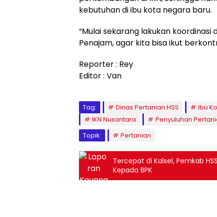
kebutuhan di ibu kota negara baru.
“Mulai sekarang lakukan koordinasi
Penajam, agar kita bisa ikut berkontr
Reporter : Rey
Editor : Van
Tag:
Dinas Pertanian HSS
Ibu K
IKN Nusantara
Penyuluhan Pertan
Topik:
Pertanian
Tercepat di Kalsel, Pemkab HS
Kepada BPK