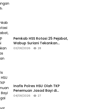
Anak
Pemkab HSS Rotasi 25 Pejabat,
Wabup Suriani Tekankan
Kualitas Layanan Publik
03/08/2026
28
Inafis Polres HSU Olah TKP
Penemuan Jasad Bayi di
Sungai Desa Keramat
04/08/2026
27