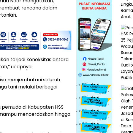
mmad Noor mengatakan,
k membuat rencana dalam
tanian.
akan terjadi koneksitas antara
ah,” ucapnya.
isa menjembatani seluruh
ga tani melalui berbagai
i pemuda di Kabupaten HSS
ng mampu mencerdaskan hingga