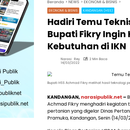
Beranda
NEWS
EKONOMI & BISNIS
EKONOMI & BISNIS
KANDANGAN (HSS)
Hadiri Temu Tekni
Bupati Fikry Ingin
Kebutuhan di IKN
Narasi : Rey
2 Min Baca
14/03/2022
Bupati HSS Achmad Fikry melihat hasil teknologi p
KANDANGAN,
narasipublik.net
–
B
Achmad Fikry menghadiri kegiatan 
pertanian yang digelar Dinas Perta
Pramuka, Kandangan, Senin (14/03/