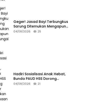
Geger! Jasad Bayi Terbungkus
Sarung Ditemukan Mengapung
di Sungai HSU
04/08/2026
25
Hadiri Sosialisasi Anak Hebat,
Bunda PAUD HSS Dorong
Pelajar Terapkan Kebiasaan
04/08/2026
21
Baik