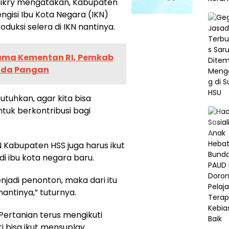
Fikry mengatakan, Kabupaten
ngisi Ibu Kota Negara (IKN)
uksi selera di IKN nantinya.
ama Kementan RI, Pemkab
ada Pangan
butuhkan, agar kita bisa
tuk berkontribusi bagi
N Kabupaten HSS juga harus ikut
i ibu kota negara baru.
njadi penonton, maka dari itu
antinya,” tuturnya.
 Pertanian terus mengikuti
i bisa ikut mensuplay