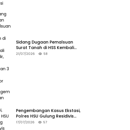
Sidang Dugaan Pemalsuan
Surat Tanah di HSS Kembali
Bergulir, JPU Hadirkan 3 Saksi
21/07/2026
58
Pelapor
Pengembangan Kasus Ekstasi,
Polres HSU Gulung Residivis
Narkoba di HST
17/07/2026
57