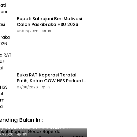
Bupati Sahrujani Beri Motivasi
Calon Paskibraka HSU 2026
06/08/2026
19
Buka RAT Koperasi Teratai
Putih, Ketua GOW HSS Perkuat
Ekonomi Wanita
07/08/2026
19
ending Bulan Ini:
mkab Kapuas Godok Raperda
gendalian Minuman Beralkohol
wat FGD
07/2026
119