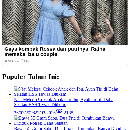
Populer Tahun Ini:
Niat Melerai Cekcok Anak dan Ibu, Ayah Tiri di Daha
Selatan HSS Tewas Ditikam
26/03/2026
27/03/2026
2138
Bawa 55 Gram Sabu, Dua Pria di Tumbukan Banyu Diciduk