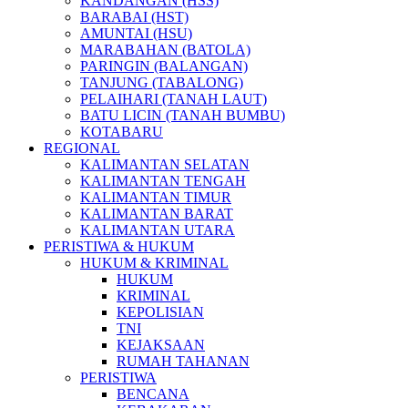
KANDANGAN (HSS)
BARABAI (HST)
AMUNTAI (HSU)
MARABAHAN (BATOLA)
PARINGIN (BALANGAN)
TANJUNG (TABALONG)
PELAIHARI (TANAH LAUT)
BATU LICIN (TANAH BUMBU)
KOTABARU
REGIONAL
KALIMANTAN SELATAN
KALIMANTAN TENGAH
KALIMANTAN TIMUR
KALIMANTAN BARAT
KALIMANTAN UTARA
PERISTIWA & HUKUM
HUKUM & KRIMINAL
HUKUM
KRIMINAL
KEPOLISIAN
TNI
KEJAKSAAN
RUMAH TAHANAN
PERISTIWA
BENCANA