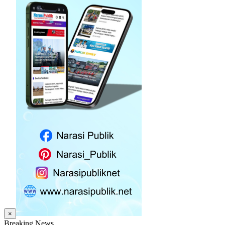
×
Breaking News