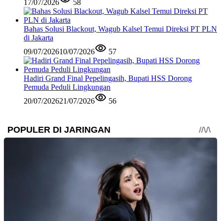
17/07/2026
58
Bahas Solusi Blackout, Wagub Kalsel Temui Direksi PT PLN
di Jakarta
09/07/2026
10/07/2026
57
Hadiri Grand Final Pepelingasih, Bupati HSS Dorong
Pemuda Peduli Lingkungan
20/07/2026
21/07/2026
56