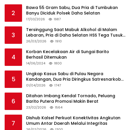
Bawa 55 Gram Sabu, Dua Pria di Tumbukan
2
Banyu Diciduk Polsek Daha Selatan
17/03/2026
1987
Tersinggung Saat Mabuk Alkohol di Malam
3
Lebaran, Pria di Daha Selatan HSS Tega Tusuk
Teman Sendiri
26/03/2026
1910
Korban Kecelakaan Air di Sungai Barito
4
Berhasil Ditemukan
14/06/2024
1800
Ungkap Kasus Sabu di Pulau Negara
5
Kandangan, Dua Pria Diringkus Satresnarkoba
HSS
01/04/2026
1747
Ditahan Imbang Kendal Tornado, Peluang
6
Barito Putera Promosi Makin Berat
23/02/2026
1564
Dishub Kalsel Perkuat Konektivitas Angkutan
7
Umum Antar Daerah Melalui Integritas
26/02/2026
1300