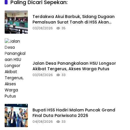
Paling Dicari Sepekan:
Terdakwa Akui Barbuk, Sidang Dugaan
Pemalsuan Surat Tanah di HSS Akan
Berlanjut Tuntutan JPU
03/08/2026
35
Jalan Desa Panangkalaan HSU Longsor
Akibat Tergerus, Akses Warga Putus
03/08/2026
33
Bupati HSS Hadiri Malam Puncak Grand
Final Duta Pariwisata 2026
04/08/2026
33