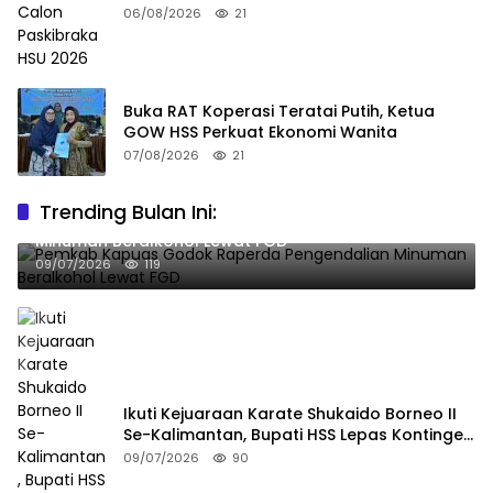
06/08/2026
21
Buka RAT Koperasi Teratai Putih, Ketua
GOW HSS Perkuat Ekonomi Wanita
07/08/2026
21
Trending Bulan Ini:
Pemkab Kapuas Godok Raperda Pengendalian
Minuman Beralkohol Lewat FGD
09/07/2026
119
Ikuti Kejuaraan Karate Shukaido Borneo II
Se-Kalimantan, Bupati HSS Lepas Kontingen
FORKI
09/07/2026
90