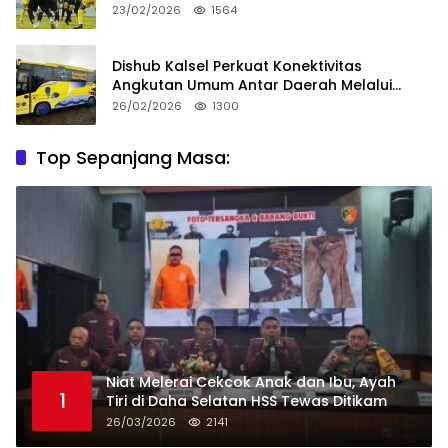
23/02/2026
1564
Dishub Kalsel Perkuat Konektivitas
Angkutan Umum Antar Daerah Melalui
Integritas
26/02/2026
1300
Top Sepanjang Masa:
Niat Melerai Cekcok Anak dan Ibu, Ayah
1
Tiri di Daha Selatan HSS Tewas Ditikam
26/03/2026
2141