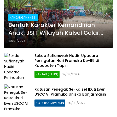
KANDANGAN (HSS)
Bentuk Karakter Kemandirian
Anak, JSIT Wilayah Kalsel Gelar
Kemwil II Sako Pramuka dan
22/01/2025
Porsiqu Tahun 2025
Sekda Sufiansyah Hadiri Upacara
Peringatan Hari Pramuka Ke-69 di
Kabupaten Tapin
RANTAU (TAPIN)
07/09/2024
Ratusan Penegak Se-Kalsel Ikuti Even
USCC VI Pramuka Uniska Banjarmasin
KOTA BANJARMASIN
26/08/2022