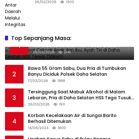
Integritas
26/02/2026
1300
Top Sepanjang Masa:
Niat Melerai Cekcok Anak dan Ibu, Ayah
1
Tiri di Daha Selatan HSS Tewas Ditikam
26/03/2026
2141
Bawa 55 Gram Sabu, Dua Pria di Tumbukan
2
Banyu Diciduk Polsek Daha Selatan
17/03/2026
1988
Tersinggung Saat Mabuk Alkohol di Malam
3
Lebaran, Pria di Daha Selatan HSS Tega Tusuk
Teman Sendiri
26/03/2026
1911
Korban Kecelakaan Air di Sungai Barito
4
Berhasil Ditemukan
14/06/2024
1800
Ungkap Kasus Sabu di Pulau Negara