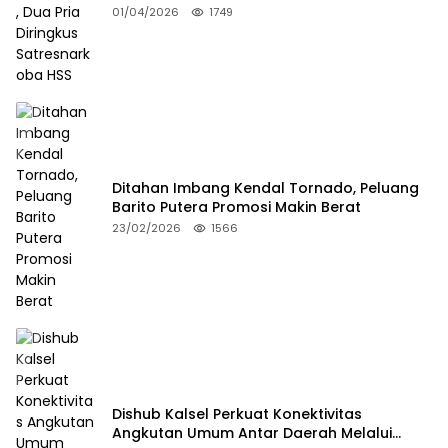
Satresnarkoba HSS
01/04/2026
1749
Ditahan Imbang Kendal Tornado, Peluang
Barito Putera Promosi Makin Berat
23/02/2026
1566
Dishub Kalsel Perkuat Konektivitas
Angkutan Umum Antar Daerah Melalui