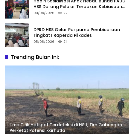
Hadiri Sosialisasi Anak Hebat, Bunda PAUD
HSS Dorong Pelajar Terapkan Kebiasaan
Baik
04/08/2026
22
DPRD HSS Gelar Paripurna Pembicaraan
Tingkat I Raperda Pilkades
05/08/2026
21
Trending Bulan Ini:
Lima Titik Hotspot Terdeteksi di HSU, Tim Gabungan
Perketat Potensi Karhutla