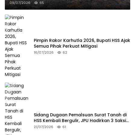
09/07/2026
65
Pimpin Rakor Karhutla 2026, Bupati HSS Ajak
Semua Pihak Perkuat Mitigasi
16/07/2026
62
Sidang Dugaan Pemalsuan Surat Tanah di
HSS Kembali Bergulir, JPU Hadirkan 3 Saksi
Pelapor
21/07/2026
61