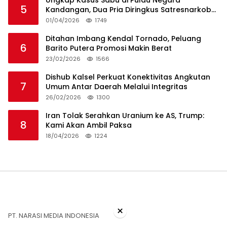
5
Kandangan, Dua Pria Diringkus Satresnarkoba
HSS
01/04/2026
1749
Ditahan Imbang Kendal Tornado, Peluang
6
Barito Putera Promosi Makin Berat
23/02/2026
1566
Dishub Kalsel Perkuat Konektivitas Angkutan
7
Umum Antar Daerah Melalui Integritas
26/02/2026
1300
Iran Tolak Serahkan Uranium ke AS, Trump:
8
Kami Akan Ambil Paksa
18/04/2026
1224
×
PT. NARASI MEDIA INDONESIA