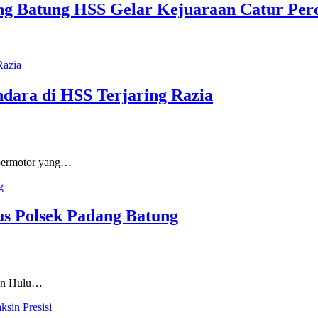
ng Batung HSS Gelar Kejuaraan Catur Per
dara di HSS Terjaring Razia
bermotor yang…
us Polsek Padang Batung
en Hulu…