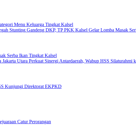
egori Menu Keluarga Tingkat Kalsel
Gandeng DKP, TP PKK Kalsel Gelar Lomba Masak Serb
k Serba Ikan Tingkat Kalsel
Perkuat Sinergi Antardaerah, Wabup HSS Silaturahmi k
SS Kunjungi Direktorat EKPKD