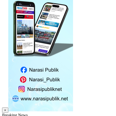
×
Breaking News