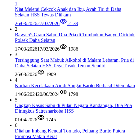
1
Niat Melerai Cekcok Anak dan Ibu, Ayah Tiri di Daha
Selatan HSS Tewas Ditikam
26/03/2026
27/03/2026
2139
2
Bawa 55 Gram Sabu, Dua Pria di Tumbukan Banyu Diciduk
Polsek Daha Selatan
17/03/2026
17/03/2026
1986
3
Tersinggung Saat Mabuk Alkohol di Malam Lebaran, Pria di
Daha Selatan HSS Tega Tusuk Teman Sendiri
26/03/2026
1909
4
Korban Kecelakaan Air di Sungai Barito Berhasil Ditemukan
14/06/2024
20/06/2024
1798
5
Ungkap Kasus Sabu di Pulau Negara Kandangan, Dua Pria
Diringkus Satresnarkoba HSS
01/04/2026
1745
6
Ditahan Imbang Kendal Tornado, Peluang Barito Putera
Promosi Makin Berat