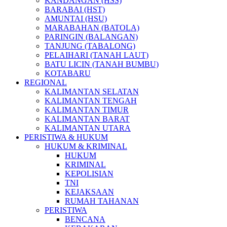
KANDANGAN (HSS)
BARABAI (HST)
AMUNTAI (HSU)
MARABAHAN (BATOLA)
PARINGIN (BALANGAN)
TANJUNG (TABALONG)
PELAIHARI (TANAH LAUT)
BATU LICIN (TANAH BUMBU)
KOTABARU
REGIONAL
KALIMANTAN SELATAN
KALIMANTAN TENGAH
KALIMANTAN TIMUR
KALIMANTAN BARAT
KALIMANTAN UTARA
PERISTIWA & HUKUM
HUKUM & KRIMINAL
HUKUM
KRIMINAL
KEPOLISIAN
TNI
KEJAKSAAN
RUMAH TAHANAN
PERISTIWA
BENCANA