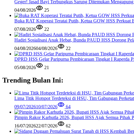
Geger! Jasad Bayi Terbungkus Sarung Ditemukan Mengapung
04/08/2026
25
Buka RAT Koperasi Teratai Putih, Ketua GOW HSS Perkuat 
07/08/2026
22
Hadiri Sosialisasi Anak Hebat, Bunda PAUD HSS Dorong Pela
04/08/2026
04/08/2026
22
DPRD HSS Gelar Paripurna Pembicaraan Tingkat I Raperda Pi
05/08/2026
21
Trending Bulan Ini:
Lima Titik Hotspot Terdeteksi di HSU, Tim Gabungan Perketat
09/07/2026
10/07/2026
64
Pimpin Rakor Karhutla 2026, Bupati HSS Ajak Semua Pihak Pe
16/07/2026
22/07/2026
62