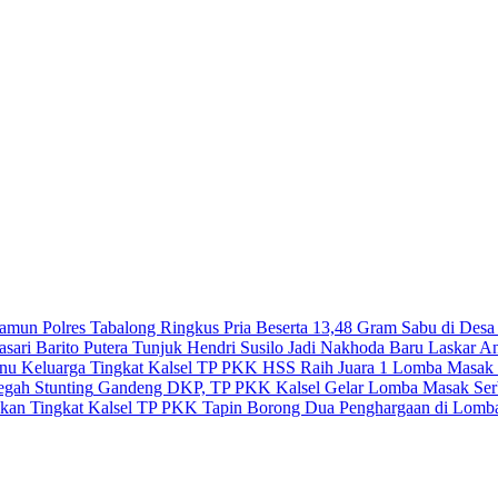
Polres Tabalong Ringkus Pria Beserta 13,48 Gram Sabu di Des
Barito Putera Tunjuk Hendri Susilo Jadi Nakhoda Baru Laskar An
TP PKK HSS Raih Juara 1 Lomba Masak Se
Gandeng DKP, TP PKK Kalsel Gelar Lomba Masak Serb
TP PKK Tapin Borong Dua Penghargaan di Lomba 