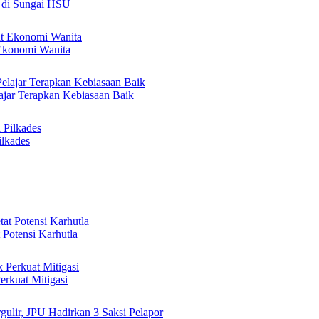
 di Sungai HSU
Ekonomi Wanita
jar Terapkan Kebiasaan Baik
lkades
 Potensi Karhutla
rkuat Mitigasi