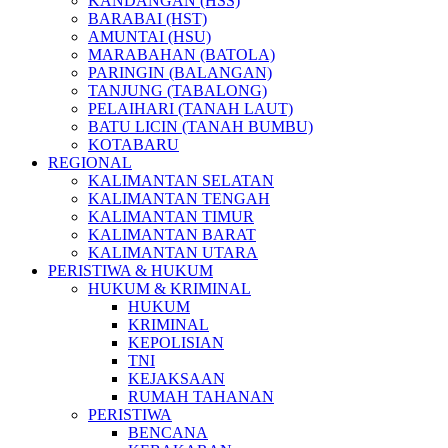
KANDANGAN (HSS)
BARABAI (HST)
AMUNTAI (HSU)
MARABAHAN (BATOLA)
PARINGIN (BALANGAN)
TANJUNG (TABALONG)
PELAIHARI (TANAH LAUT)
BATU LICIN (TANAH BUMBU)
KOTABARU
REGIONAL
KALIMANTAN SELATAN
KALIMANTAN TENGAH
KALIMANTAN TIMUR
KALIMANTAN BARAT
KALIMANTAN UTARA
PERISTIWA & HUKUM
HUKUM & KRIMINAL
HUKUM
KRIMINAL
KEPOLISIAN
TNI
KEJAKSAAN
RUMAH TAHANAN
PERISTIWA
BENCANA