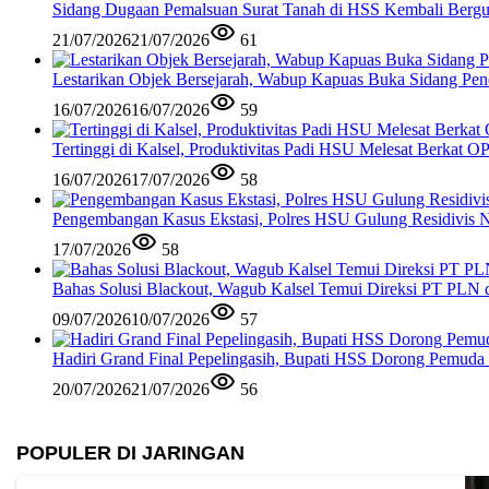
Sidang Dugaan Pemalsuan Surat Tanah di HSS Kembali Berguli
21/07/2026
21/07/2026
61
Lestarikan Objek Bersejarah, Wabup Kapuas Buka Sidang Pe
16/07/2026
16/07/2026
59
Tertinggi di Kalsel, Produktivitas Padi HSU Melesat Berkat
16/07/2026
17/07/2026
58
Pengembangan Kasus Ekstasi, Polres HSU Gulung Residivis 
17/07/2026
58
Bahas Solusi Blackout, Wagub Kalsel Temui Direksi PT PLN d
09/07/2026
10/07/2026
57
Hadiri Grand Final Pepelingasih, Bupati HSS Dorong Pemuda
20/07/2026
21/07/2026
56