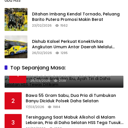
Ditahan Imbang Kendal Tornado, Peluang
Barito Putera Promosi Makin Berat
23/02/2026
1562
Dishub Kalsel Perkuat Konektivitas
Angkutan Umum Antar Daerah Melalui
Integritas
26/02/2026
1295
Top Sepanjang Masa:
Niat Melerai Cekcok Anak dan Ibu, Ayah
1
Tiri di Daha Selatan HSS Tewas Ditikam
26/03/2026
2138
Bawa 55 Gram Sabu, Dua Pria di Tumbukan
2
Banyu Diciduk Polsek Daha Selatan
17/03/2026
1984
Tersinggung Saat Mabuk Alkohol di Malam
3
Lebaran, Pria di Daha Selatan HSS Tega Tusuk