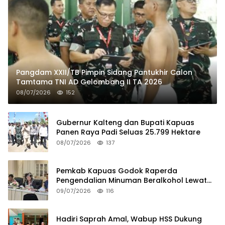
Pangdam XXII/TB Pimpin Sidang Pantukhir Calon
Tamtama TNI AD Gelombang II TA 2026
08/07/2026
152
Gubernur Kalteng dan Bupati Kapuas
Panen Raya Padi Seluas 25.799 Hektare
08/07/2026
137
Pemkab Kapuas Godok Raperda
Pengendalian Minuman Beralkohol Lewat
FGD
09/07/2026
116
Hadiri Saprah Amal, Wabup HSS Dukung