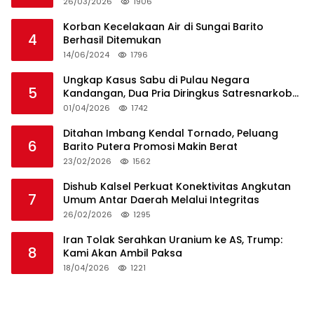
Teman Sendiri
26/03/2026
1906
Korban Kecelakaan Air di Sungai Barito
4
Berhasil Ditemukan
14/06/2024
1796
Ungkap Kasus Sabu di Pulau Negara
5
Kandangan, Dua Pria Diringkus Satresnarkoba
HSS
01/04/2026
1742
Ditahan Imbang Kendal Tornado, Peluang
6
Barito Putera Promosi Makin Berat
23/02/2026
1562
Dishub Kalsel Perkuat Konektivitas Angkutan
7
Umum Antar Daerah Melalui Integritas
26/02/2026
1295
Iran Tolak Serahkan Uranium ke AS, Trump:
8
Kami Akan Ambil Paksa
18/04/2026
1221