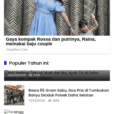
Populer Tahun Ini:
Niat Melerai Cekcok Anak dan Ibu, Ayah Tiri di Daha
Selatan HSS Tewas Ditikam
26/03/2026
2138
Bawa 55 Gram Sabu, Dua Pria di Tumbukan
Banyu Diciduk Polsek Daha Selatan
17/03/2026
1984