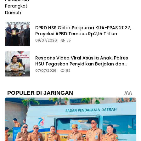
DPRD HSS Gelar Paripurna KUA-PPAS 2027,
Proyeksi APBD Tembus Rp2,15 Triliun
09/07/2026
85
Respons Video Viral Asusila Anak, Polres
HSU Tegaskan Penyidikan Berjalan dan
Lindungi Korban
07/07/2026
82