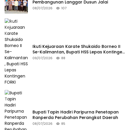
Pembangunan Langgar Dusun Jalai
08/07/2026
107
Ikuti Kejuaraan Karate Shukaido Borneo II
Se-Kalimantan, Bupati HSS Lepas Kontingen
FORKI
09/07/2026
88
Bupati Tapin Hadiri Paripurna Penetapan
Ranperda Perubahan Perangkat Daerah
08/07/2026
85