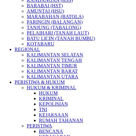
KANDANGAN (HSS)
BARABAI (HST)
AMUNTAI (HSU)
MARABAHAN (BATOLA)
PARINGIN (BALANGAN)
TANJUNG (TABALONG)
PELAIHARI (TANAH LAUT)
BATU LICIN (TANAH BUMBU)
KOTABARU
REGIONAL
KALIMANTAN SELATAN
KALIMANTAN TENGAH
KALIMANTAN TIMUR
KALIMANTAN BARAT
KALIMANTAN UTARA
PERISTIWA & HUKUM
HUKUM & KRIMINAL
HUKUM
KRIMINAL
KEPOLISIAN
TNI
KEJAKSAAN
RUMAH TAHANAN
PERISTIWA
BENCANA