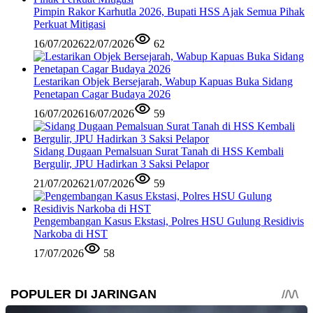
Pimpin Rakor Karhutla 2026, Bupati HSS Ajak Semua Pihak
Perkuat Mitigasi
16/07/2026
22/07/2026
62
Lestarikan Objek Bersejarah, Wabup Kapuas Buka Sidang
Penetapan Cagar Budaya 2026
16/07/2026
16/07/2026
59
Sidang Dugaan Pemalsuan Surat Tanah di HSS Kembali
Bergulir, JPU Hadirkan 3 Saksi Pelapor
21/07/2026
21/07/2026
59
Pengembangan Kasus Ekstasi, Polres HSU Gulung Residivis
Narkoba di HST
17/07/2026
58