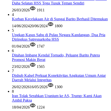
Daha Selatan HSS Tega Tusuk Teman Sendiri
26/03/2026
1911
4
Korban Kecelakaan Air di Sungai Barito Berhasil Ditemukan
14/06/2024
20/06/2024
1800
5
Ungkap Kasus Sabu di Pulau Negara Kandangan, Dua Pria
Diringkus Satresnarkoba HSS
01/04/2026
1747
6
Ditahan Imbang Kendal Tornado, Peluang Barito Putera
Promosi Makin Berat
23/02/2026
1565
7
Dishub Kalsel Perkuat Konektivitas Angkutan Umum Antar
Daerah Melalui Integritas
26/02/2026
16/05/2026
1300
8
Iran Tolak Serahkan Uranium ke AS, Trump: Kami Akan
Ambil Paksa
18/04/2026
1224