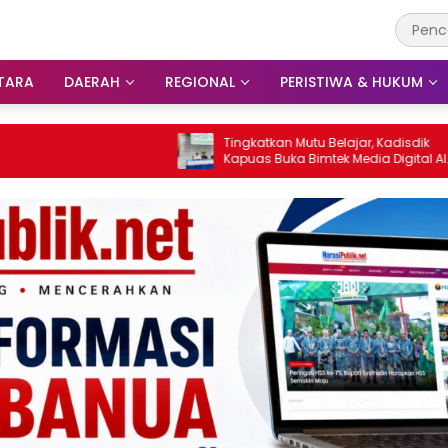
TARA
DAERAH
REGIONAL
PERISTIWA & HUKUM
Tingkatkan Mutu Belajar, Kadisdik
DPR
Kapuas Buka Bimtek Media Digital AI
Tin
untuk Guru PAI