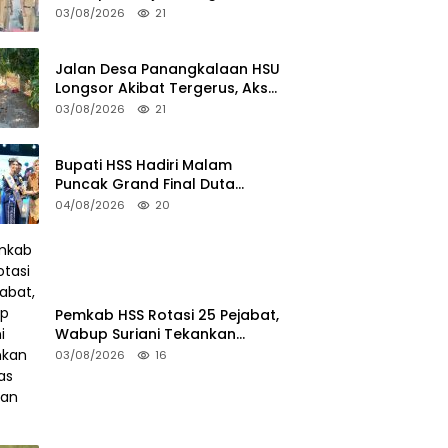
Wujudkan Lingkungan Ramah
03/08/2026
21
Anak
Jalan Desa Panangkalaan HSU
Longsor Akibat Tergerus, Akses
Warga Putus
03/08/2026
21
Bupati HSS Hadiri Malam
Puncak Grand Final Duta
Pariwisata 2026
04/08/2026
20
Pemkab HSS Rotasi 25 Pejabat,
Wabup Suriani Tekankan
Kualitas Layanan Publik
03/08/2026
16