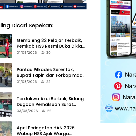
ling Dicari Sepekan:
Gembleng 32 Pelajar Terbaik,
Pemkab HSS Resmi Buka Diklat
Paskibraka 2026
01/08/2026
30
Pantau Pilkades Serentak,
Bupati Tapin dan Forkopimda
Turun ke TPS
01/08/2026
22
Terdakwa Akui Barbuk, Sidang
Dugaan Pemalsuan Surat
Tanah di HSS Akan Berlanjut
03/08/2026
22
Tuntutan JPU
Apel Peringatan HAN 2026,
Wabup HSS Ajak Warga