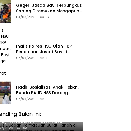
Geger! Jasad Bayi Terbungkus
Sarung Ditemukan Mengapung
di Sungai HSU
04/08/2026
16
Inafis Polres HSU Olah TKP
Penemuan Jasad Bayi di
Sungai Desa Keramat
04/08/2026
15
Hadiri Sosialisasi Anak Hebat,
Bunda PAUD HSS Dorong
Pelajar Terapkan Kebiasaan
04/08/2026
11
Baik
ending Bulan Ini:
sus Dugaan Pemalsuan Surat Tanah
HSS, JPU Hadirkan Dua Saksi di
rsidangan
07/2026
193