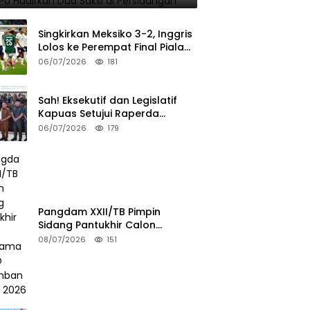
Singkirkan Meksiko 3-2, Inggris
Lolos ke Perempat Final Piala
Dunia 2026
06/07/2026
181
Sah! Eksekutif dan Legislatif
Kapuas Setujui Raperda
Pertanggungjawaban APBD
06/07/2026
179
2025
Pangdam XXII/TB Pimpin
Sidang Pantukhir Calon
Tamtama TNI AD Gelombang II
08/07/2026
151
TA 2026