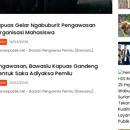
apuas Gelar Ngabuburit Pengawasan
rganisasi Mahasiswa
GAH
14/03/2026
arasipublik.net – Badan Pengawas Pemilu (Bawaslu)…
engawasan, Bawaslu Kapuas Gandeng
ntuk Saka Adiyaksa Pemilu
GAH
13/02/2026
arasipublik.net – Badan Pengawas Pemilu (Bawaslu)…