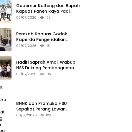
Gubernur Kalteng dan Bupati
Kapuas Panen Raya Padi
Seluas 25.799 Hektare
08/07/2026
135
Pemkab Kapuas Godok
Raperda Pengendalian
Minuman Beralkohol Lewat FGD
09/07/2026
115
Hadiri Saprah Amal, Wabup
HSS Dukung Pembangunan
Langgar Dusun Jalai
08/07/2026
105
BNNK dan Pramuka HSU
Sepakat Perang Lawan
Narkoba
06/07/2026
102