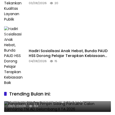
03/08/2026
20
Hadiri Sosialisasi Anak Hebat, Bunda PAUD
HSS Dorong Pelajar Terapkan Kebiasaan
Baik
04/08/2026
15
Trending Bulan Ini:
Pangdam XXII/TB Pimpin Sidang Pantukhir Calon
Tamtama TNI AD Gelombang II TA 2026
08/07/2026
153