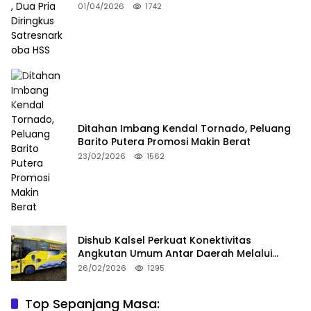
Satresnarkoba HSS
01/04/2026
1742
Ditahan Imbang Kendal Tornado, Peluang
Barito Putera Promosi Makin Berat
23/02/2026
1562
Dishub Kalsel Perkuat Konektivitas
Angkutan Umum Antar Daerah Melalui
Integritas
26/02/2026
1295
Top Sepanjang Masa:
Niat Melerai Cekcok Anak dan Ibu, Ayah