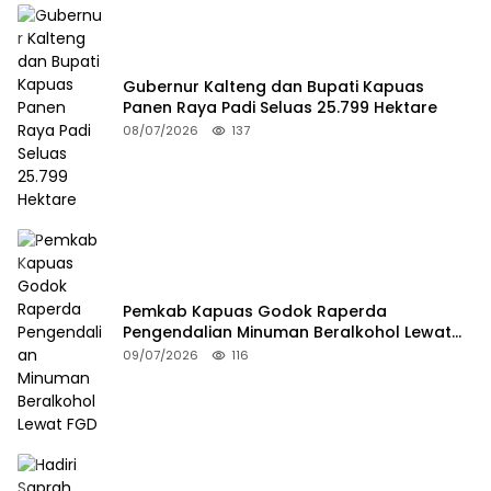
Gubernur Kalteng dan Bupati Kapuas
Panen Raya Padi Seluas 25.799 Hektare
08/07/2026
137
Pemkab Kapuas Godok Raperda
Pengendalian Minuman Beralkohol Lewat
FGD
09/07/2026
116