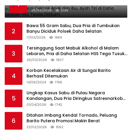
1
Tiri di Daha Selatan HSS Tewas Ditikam
26/03/2026
2138
Bawa 55 Gram Sabu, Dua Pria di Tumbukan
2
Banyu Diciduk Polsek Daha Selatan
17/03/2026
1984
Tersinggung Saat Mabuk Alkohol di Malam
3
Lebaran, Pria di Daha Selatan HSS Tega Tusuk
Teman Sendiri
26/03/2026
1907
Korban Kecelakaan Air di Sungai Barito
4
Berhasil Ditemukan
14/06/2024
1796
Ungkap Kasus Sabu di Pulau Negara
5
Kandangan, Dua Pria Diringkus Satresnarkoba
HSS
01/04/2026
1742
Ditahan Imbang Kendal Tornado, Peluang
6
Barito Putera Promosi Makin Berat
23/02/2026
1562