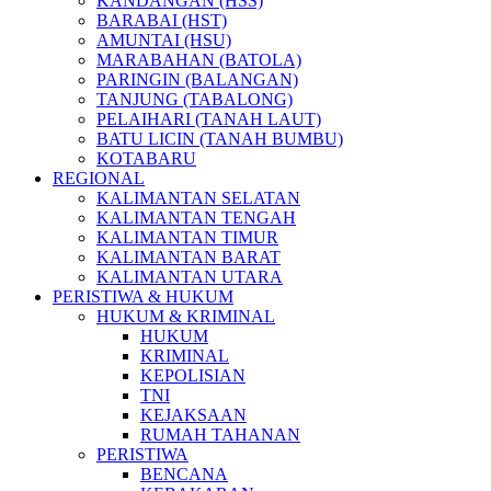
KANDANGAN (HSS)
BARABAI (HST)
AMUNTAI (HSU)
MARABAHAN (BATOLA)
PARINGIN (BALANGAN)
TANJUNG (TABALONG)
PELAIHARI (TANAH LAUT)
BATU LICIN (TANAH BUMBU)
KOTABARU
REGIONAL
KALIMANTAN SELATAN
KALIMANTAN TENGAH
KALIMANTAN TIMUR
KALIMANTAN BARAT
KALIMANTAN UTARA
PERISTIWA & HUKUM
HUKUM & KRIMINAL
HUKUM
KRIMINAL
KEPOLISIAN
TNI
KEJAKSAAN
RUMAH TAHANAN
PERISTIWA
BENCANA