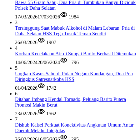
Bawa 55 Gram Sabu, Dua Pria di Tumbukan Banyu Diciduk
Polsek Daha Selatan
17/03/2026
17/03/2026
1984
3
Tersinggung Saat Mabuk Alkohol di Malam Lebaran, Pria di
Daha Selatan HSS Tega Tusuk Teman Sendiri
26/03/2026
1907
4
Korban Kecelakaan Air di Sungai Barito Berhasil Ditemukan
14/06/2024
20/06/2024
1796
5
Ungkap Kasus Sabu di Pulau Negara Kandangan, Dua Pria
Diringkus Satresnarkoba HSS
01/04/2026
1742
6
Ditahan Imbang Kendal Tornado, Peluang Barito Putera
Promosi Makin Berat
23/02/2026
1562
7
Dishub Kalsel Perkuat Konektivitas Angkutan Umum Antar
Daerah Melalui Integritas
26/02/2026
16/05/2026
1295