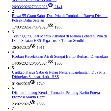
26/03/2026
27/03/2026
2141
2
Bawa 55 Gram Sabu, Dua Pria di Tumbukan Banyu Diciduk
Polsek Daha Selatan
17/03/2026
17/03/2026
1988
3
Tersinggung Saat Mabuk Alkohol di Malam Lebaran, Pria di
Daha Selatan HSS Tega Tusuk Teman Sendiri
26/03/2026
1911
4
Korban Kecelakaan Air di Sungai Barito Berhasil Ditemukan
14/06/2024
20/06/2024
1800
5
Ungkap Kasus Sabu di Pulau Negara Kandangan, Dua Pria
Diringkus Satresnarkoba HSS
01/04/2026
1749
6
Ditahan Imbang Kendal Tornado, Peluang Barito Putera
Promosi Makin Berat
23/02/2026
1566
7