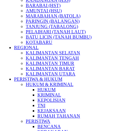
KANDANGAN (HSS)
BARABAI (HST)
AMUNTAI (HSU)
MARABAHAN (BATOLA)
PARINGIN (BALANGAN)
TANJUNG (TABALONG)
PELAIHARI (TANAH LAUT)
BATU LICIN (TANAH BUMBU)
KOTABARU
REGIONAL
KALIMANTAN SELATAN
KALIMANTAN TENGAH
KALIMANTAN TIMUR
KALIMANTAN BARAT
KALIMANTAN UTARA
PERISTIWA & HUKUM
HUKUM & KRIMINAL
HUKUM
KRIMINAL
KEPOLISIAN
TNI
KEJAKSAAN
RUMAH TAHANAN
PERISTIWA
BENCANA