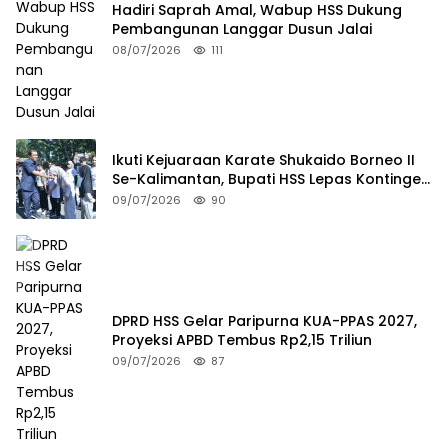
Hadiri Saprah Amal, Wabup HSS Dukung
Pembangunan Langgar Dusun Jalai
08/07/2026
111
Ikuti Kejuaraan Karate Shukaido Borneo II
Se-Kalimantan, Bupati HSS Lepas Kontingen
FORKI
09/07/2026
90
DPRD HSS Gelar Paripurna KUA-PPAS 2027,
Proyeksi APBD Tembus Rp2,15 Triliun
09/07/2026
87