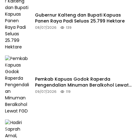
Gubernur Kalteng dan Bupati Kapuas
Panen Raya Padi Seluas 25.799 Hektare
08/07/2026
139
Pemkab Kapuas Godok Raperda
Pengendalian Minuman Beralkohol Lewat
FGD
09/07/2026
119