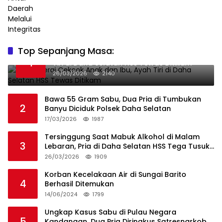
Top Sepanjang Masa:
Niat Melerai Cekcok Anak dan Ibu, Ayah
1
Tiri di Daha Selatan HSS Tewas Ditikam
26/03/2026
2140
Bawa 55 Gram Sabu, Dua Pria di Tumbukan
2
Banyu Diciduk Polsek Daha Selatan
17/03/2026
1987
Tersinggung Saat Mabuk Alkohol di Malam
3
Lebaran, Pria di Daha Selatan HSS Tega Tusuk
Teman Sendiri
26/03/2026
1909
Korban Kecelakaan Air di Sungai Barito
4
Berhasil Ditemukan
14/06/2024
1799
Ungkap Kasus Sabu di Pulau Negara
5
Kandangan, Dua Pria Diringkus Satresnarkoba