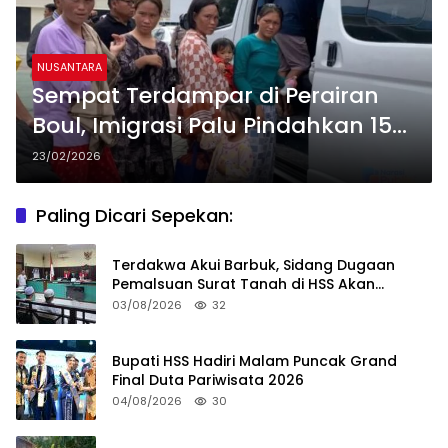
NUSANTARA
Sempat Terdampar di Perairan
Boul, Imigrasi Palu Pindahkan 15
WNA Filipina ke Rudenim Manado
23/02/2026
Paling Dicari Sepekan:
Terdakwa Akui Barbuk, Sidang Dugaan
Pemalsuan Surat Tanah di HSS Akan
Berlanjut Tuntutan JPU
03/08/2026
32
Bupati HSS Hadiri Malam Puncak Grand
Final Duta Pariwisata 2026
04/08/2026
30