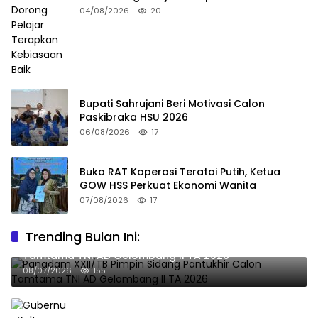
Baik
04/08/2026
20
Bupati Sahrujani Beri Motivasi Calon
Paskibraka HSU 2026
06/08/2026
17
Buka RAT Koperasi Teratai Putih, Ketua
GOW HSS Perkuat Ekonomi Wanita
07/08/2026
17
Trending Bulan Ini:
Pangdam XXII/TB Pimpin Sidang Pantukhir Calon
Tamtama TNI AD Gelombang II TA 2026
08/07/2026
155