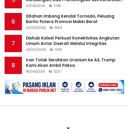
HSS
01/04/2026
1746
Ditahan Imbang Kendal Tornado, Peluang
6
Barito Putera Promosi Makin Berat
23/02/2026
1564
Dishub Kalsel Perkuat Konektivitas Angkutan
7
Umum Antar Daerah Melalui Integritas
26/02/2026
1299
Iran Tolak Serahkan Uranium ke AS, Trump:
8
Kami Akan Ambil Paksa
18/04/2026
1223
×