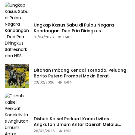
Ungkap Kasus Sabu di Pulau Negara
Kandangan, Dua Pria Diringkus
Satresnarkoba HSS
01/04/2026
1746
Ditahan Imbang Kendal Tornado, Peluang
Barito Putera Promosi Makin Berat
23/02/2026
1564
Dishub Kalsel Perkuat Konektivitas
Angkutan Umum Antar Daerah Melalui
Integritas
26/02/2026
1299