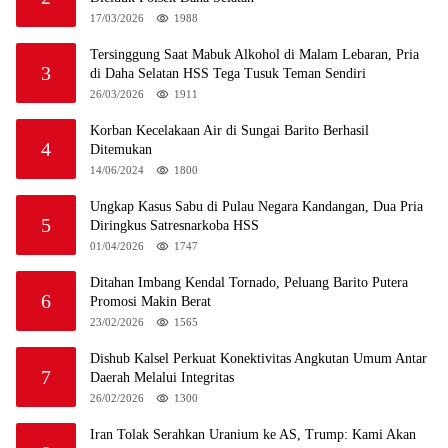
17/03/2026
1988
Tersinggung Saat Mabuk Alkohol di Malam Lebaran, Pria
3
di Daha Selatan HSS Tega Tusuk Teman Sendiri
26/03/2026
1911
Korban Kecelakaan Air di Sungai Barito Berhasil
4
Ditemukan
14/06/2024
1800
Ungkap Kasus Sabu di Pulau Negara Kandangan, Dua Pria
5
Diringkus Satresnarkoba HSS
01/04/2026
1747
Ditahan Imbang Kendal Tornado, Peluang Barito Putera
6
Promosi Makin Berat
23/02/2026
1565
Dishub Kalsel Perkuat Konektivitas Angkutan Umum Antar
7
Daerah Melalui Integritas
26/02/2026
1300
Iran Tolak Serahkan Uranium ke AS, Trump: Kami Akan