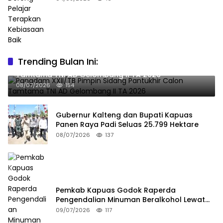
Trending Bulan Ini:
Pangdam XXII/TB Pimpin Sidang Pantukhir Calon
Tamtama TNI AD Gelombang II TA 2026
08/07/2026
154
Gubernur Kalteng dan Bupati Kapuas
Panen Raya Padi Seluas 25.799 Hektare
08/07/2026
137
Pemkab Kapuas Godok Raperda
Pengendalian Minuman Beralkohol Lewat
FGD
09/07/2026
117