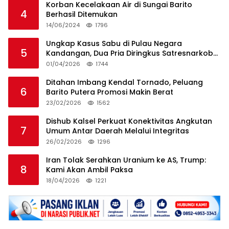
Korban Kecelakaan Air di Sungai Barito
4
Berhasil Ditemukan
14/06/2024
1796
Ungkap Kasus Sabu di Pulau Negara
5
Kandangan, Dua Pria Diringkus Satresnarkoba
HSS
01/04/2026
1744
Ditahan Imbang Kendal Tornado, Peluang
6
Barito Putera Promosi Makin Berat
23/02/2026
1562
Dishub Kalsel Perkuat Konektivitas Angkutan
7
Umum Antar Daerah Melalui Integritas
26/02/2026
1296
Iran Tolak Serahkan Uranium ke AS, Trump:
8
Kami Akan Ambil Paksa
18/04/2026
1221