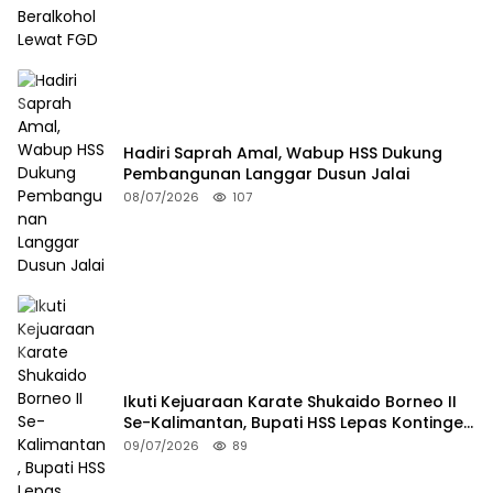
Hadiri Saprah Amal, Wabup HSS Dukung
Pembangunan Langgar Dusun Jalai
08/07/2026
107
Ikuti Kejuaraan Karate Shukaido Borneo II
Se-Kalimantan, Bupati HSS Lepas Kontingen
FORKI
09/07/2026
89