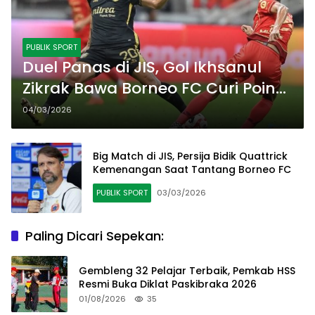
PUBLIK SPORT
Duel Panas di JIS, Gol Ikhsanul
Zikrak Bawa Borneo FC Curi Poin
di Markas Persija
04/03/2026
Big Match di JIS, Persija Bidik Quattrick
Kemenangan Saat Tantang Borneo FC
PUBLIK SPORT
03/03/2026
Paling Dicari Sepekan:
Gembleng 32 Pelajar Terbaik, Pemkab HSS
Resmi Buka Diklat Paskibraka 2026
01/08/2026
35