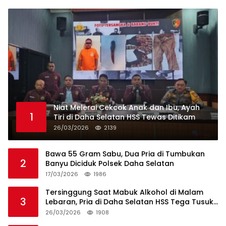
Niat Melerai Cekcok Anak dan Ibu, Ayah
1
Tiri di Daha Selatan HSS Tewas Ditikam
26/03/2026
2139
Bawa 55 Gram Sabu, Dua Pria di Tumbukan
2
Banyu Diciduk Polsek Daha Selatan
17/03/2026
1986
Tersinggung Saat Mabuk Alkohol di Malam
3
Lebaran, Pria di Daha Selatan HSS Tega Tusuk
Teman Sendiri
26/03/2026
1908