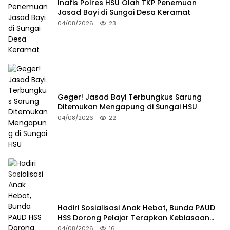
Inafis Polres HSU Olah TKP Penemuan
Jasad Bayi di Sungai Desa Keramat
04/08/2026
23
Geger! Jasad Bayi Terbungkus Sarung
Ditemukan Mengapung di Sungai HSU
04/08/2026
22
Hadiri Sosialisasi Anak Hebat, Bunda PAUD
HSS Dorong Pelajar Terapkan Kebiasaan
Baik
04/08/2026
16