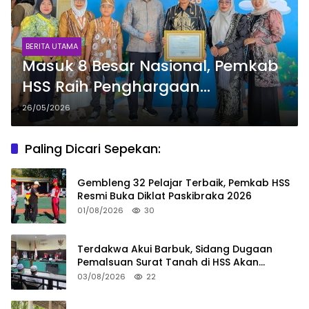
BERITA UTAMA
Masuk 8 Besar Nasional, Pemkab
HSS Raih Penghargaan
Revitalisasi Bahasa Daerah
26/05/2026
Paling Dicari Sepekan:
Gembleng 32 Pelajar Terbaik, Pemkab HSS
Resmi Buka Diklat Paskibraka 2026
01/08/2026
30
Terdakwa Akui Barbuk, Sidang Dugaan
Pemalsuan Surat Tanah di HSS Akan
Berlanjut Tuntutan JPU
03/08/2026
22