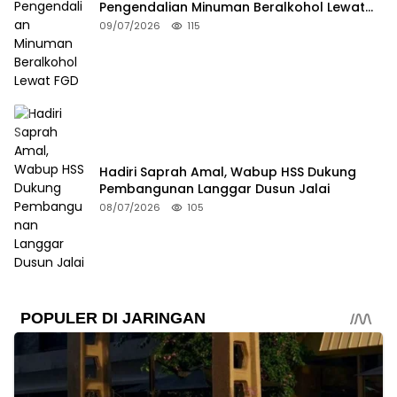
Pengendalian Minuman Beralkohol Lewat
FGD
09/07/2026
115
Hadiri Saprah Amal, Wabup HSS Dukung
Pembangunan Langgar Dusun Jalai
08/07/2026
105