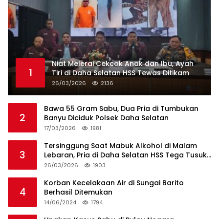
Niat Melerai Cekcok Anak dan Ibu, Ayah
1
Tiri di Daha Selatan HSS Tewas Ditikam
26/03/2026
2136
Bawa 55 Gram Sabu, Dua Pria di Tumbukan
2
Banyu Diciduk Polsek Daha Selatan
17/03/2026
1981
Tersinggung Saat Mabuk Alkohol di Malam
3
Lebaran, Pria di Daha Selatan HSS Tega Tusuk
Teman Sendiri
26/03/2026
1903
Korban Kecelakaan Air di Sungai Barito
4
Berhasil Ditemukan
14/06/2024
1794