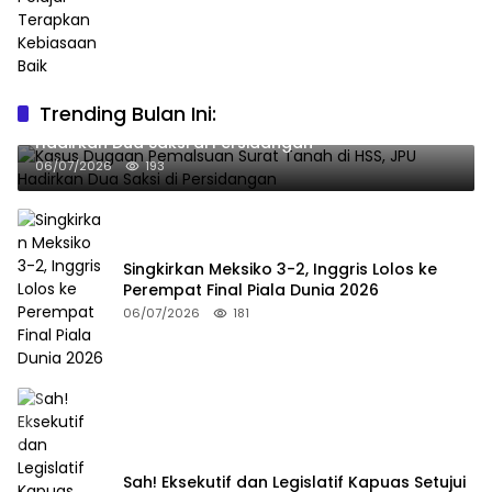
Trending Bulan Ini:
Kasus Dugaan Pemalsuan Surat Tanah di HSS, JPU
Hadirkan Dua Saksi di Persidangan
06/07/2026
193
Singkirkan Meksiko 3-2, Inggris Lolos ke
Perempat Final Piala Dunia 2026
06/07/2026
181
Sah! Eksekutif dan Legislatif Kapuas Setujui