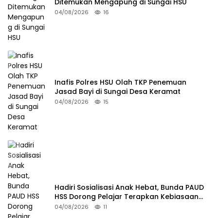
Ditemukan Mengapung di Sungai HSU
04/08/2026
16
Inafis Polres HSU Olah TKP Penemuan
Jasad Bayi di Sungai Desa Keramat
04/08/2026
15
Hadiri Sosialisasi Anak Hebat, Bunda PAUD
HSS Dorong Pelajar Terapkan Kebiasaan
Baik
04/08/2026
11