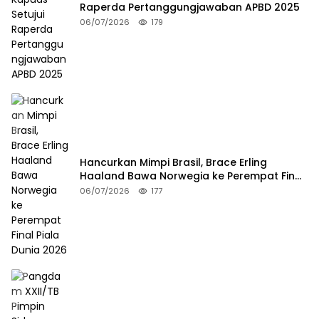
Raperda Pertanggungjawaban APBD 2025
06/07/2026
179
Hancurkan Mimpi Brasil, Brace Erling
Haaland Bawa Norwegia ke Perempat Final
Piala Dunia 2026
06/07/2026
177