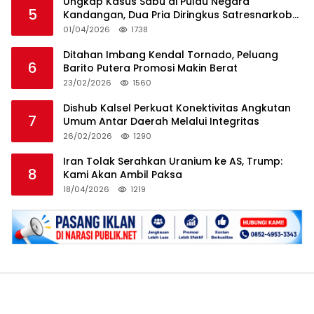
Ungkap Kasus Sabu di Pulau Negara
5
Kandangan, Dua Pria Diringkus Satresnarkoba
HSS
01/04/2026
1738
Ditahan Imbang Kendal Tornado, Peluang
6
Barito Putera Promosi Makin Berat
23/02/2026
1560
Dishub Kalsel Perkuat Konektivitas Angkutan
7
Umum Antar Daerah Melalui Integritas
26/02/2026
1290
Iran Tolak Serahkan Uranium ke AS, Trump:
8
Kami Akan Ambil Paksa
18/04/2026
1219