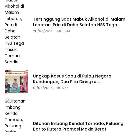
Tersinggung Saat Mabuk Alkohol di Malam
Lebaran, Pria di Daha Selatan HSS Tega
Tusuk Teman Sendiri
26/03/2026
1903
Ungkap Kasus Sabu di Pulau Negara
Kandangan, Dua Pria Diringkus
Satresnarkoba HSS
01/04/2026
1738
Ditahan Imbang Kendal Tornado, Peluang
Barito Putera Promosi Makin Berat